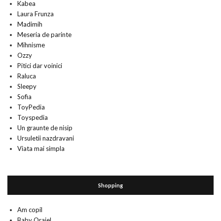
Kabea
Laura Frunza
Madimih
Meseria de parinte
Mihnisme
Ozzy
Pitici dar voinici
Raluca
Sleepy
Sofia
ToyPedia
Toyspedia
Un graunte de nisip
Ursuletii nazdravani
Viata mai simpla
Shopping
Am copil
Baby Orajel