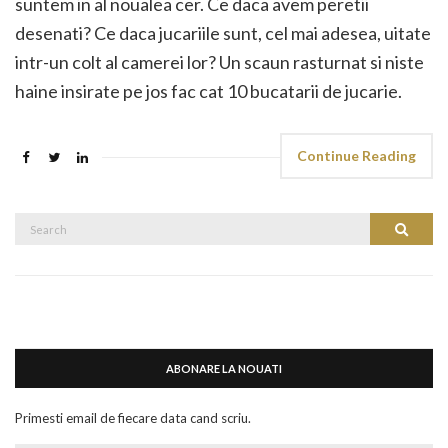
suntem in al noualea cer. Ce daca avem peretii
desenati? Ce daca jucariile sunt, cel mai adesea, uitate
intr-un colt al camerei lor? Un scaun rasturnat si niste
haine insirate pe jos fac cat 10 bucatarii de jucarie.
Continue Reading
Search
Search
for:
ABONARE LA NOUATI
Primesti email de fiecare data cand scriu.