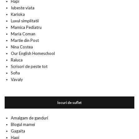
Hapi
Iubeste viata
Karioka
Luxul simplitatii
Mamica Pediatru
Maria Coman
Martie din Post
Nina Costea
Our English Homeschool
Raluca
Scrisori de peste tot
Sofia
Vavaly
locuri de suflet
Amalgam de ganduri
Blogul mamei
Gagaita
Hapi