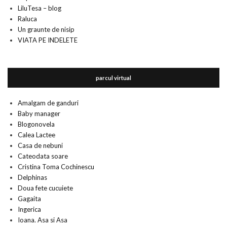
LiluTesa – blog
Raluca
Un graunte de nisip
VIATA PE INDELETE
parcul virtual
Amalgam de ganduri
Baby manager
Blogonovela
Calea Lactee
Casa de nebuni
Cateodata soare
Cristina Toma Cochinescu
Delphinas
Doua fete cucuiete
Gagaita
Ingerica
Ioana. Asa si Asa