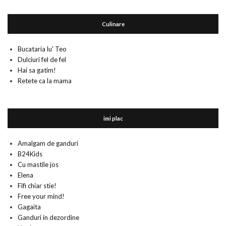
Culinare
Bucataria lu' Teo
Dulciuri fel de fel
Hai sa gatim!
Retete ca la mama
imi plac
Amalgam de ganduri
B24Kids
Cu mastile jos
Elena
Fifi chiar stie!
Free your mind!
Gagaita
Ganduri in dezordine