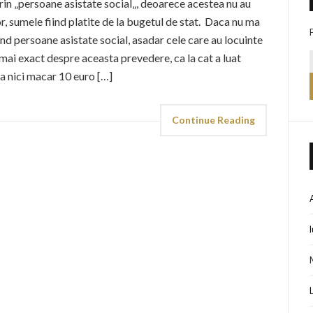
prin „persoane asistate social„, deoarece acestea nu au
lor, sumele fiind platite de la bugetul de stat. Daca nu ma
ind persoane asistate social, asadar cele care au locuinte
e mai exact despre aceasta prevedere, ca la cat a luat
ta nici macar 10 euro […]
Continue Reading