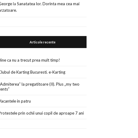
George
la
Sanatatea lor. Dorinta mea cea mai
arzatoare.
Articole recente
Bine ca nu a trecut prea mult timp!
Clubul de Karting Bucuresti. e-Karting
„Admiterea” la pregatitoare (II). Plus „my two
cents”
Vacantele in patru
Protestele prin ochii unui copil de aproape 7 ani