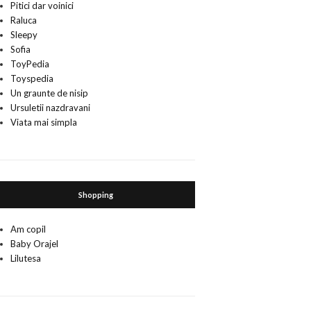
Pitici dar voinici
Raluca
Sleepy
Sofia
ToyPedia
Toyspedia
Un graunte de nisip
Ursuletii nazdravani
Viata mai simpla
Shopping
Am copil
Baby Orajel
Lilutesa