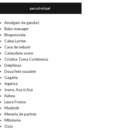
parcul virtual
Amalgam de ganduri
Baby manager
Blogonovela
Calea Lactee
Casa de nebuni
Cateodata soare
Cristina Toma Cochinescu
Delphinas
Doua fete cucuiete
Gagaita
Ingerica
Ioana. Asa si Asa
Kabea
Laura Frunza
Madimih
Meseria de parinte
Mihnisme
Ozzy