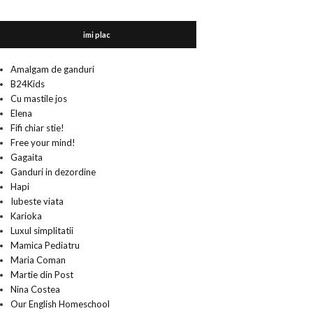
imi plac
Amalgam de ganduri
B24Kids
Cu mastile jos
Elena
Fifi chiar stie!
Free your mind!
Gagaita
Ganduri in dezordine
Hapi
Iubeste viata
Karioka
Luxul simplitatii
Mamica Pediatru
Maria Coman
Martie din Post
Nina Costea
Our English Homeschool