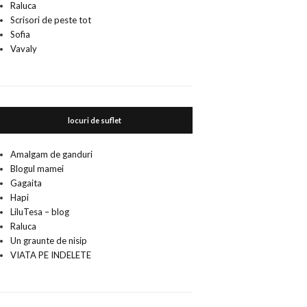
Raluca
Scrisori de peste tot
Sofia
Vavaly
locuri de suflet
Amalgam de ganduri
Blogul mamei
Gagaita
Hapi
LiluTesa – blog
Raluca
Un graunte de nisip
VIATA PE INDELETE