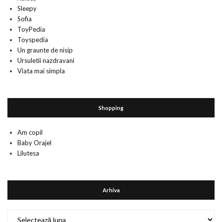
Sleepy
Sofia
ToyPedia
Toyspedia
Un graunte de nisip
Ursuletii nazdravani
Viata mai simpla
Shopping
Am copil
Baby Orajel
Lilutesa
Arhiva
Arhiva