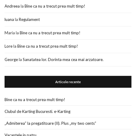
Andreea
la
Bine ca nu a trecut prea mult timp!
luana
la
Regulament
Maria
la
Bine ca nu a trecut prea mult timp!
Lore
la
Bine ca nu a trecut prea mult timp!
George
la
Sanatatea lor. Dorinta mea cea mai arzatoare.
Articole recente
Bine ca nu a trecut prea mult timp!
Clubul de Karting Bucuresti. e-Karting
„Admiterea” la pregatitoare (II). Plus „my two cents”
Vacantele in patru