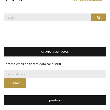
Search
Search
for:
ABONARE LA NOUATI
Primesti email de fiecare data cand scriu.
gura lumii