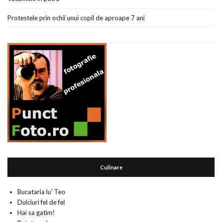
Protestele prin ochii unui copil de aproape 7 ani
Culinare
Bucataria lu' Teo
Dulciuri fel de fel
Hai sa gatim!