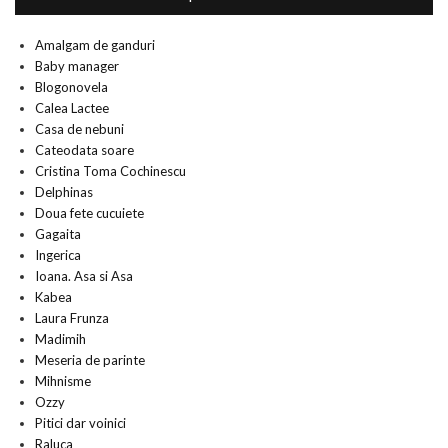
Amalgam de ganduri
Baby manager
Blogonovela
Calea Lactee
Casa de nebuni
Cateodata soare
Cristina Toma Cochinescu
Delphinas
Doua fete cucuiete
Gagaita
Ingerica
Ioana. Asa si Asa
Kabea
Laura Frunza
Madimih
Meseria de parinte
Mihnisme
Ozzy
Pitici dar voinici
Raluca