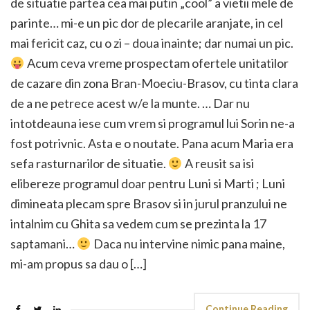
de situatie partea cea mai putin „cool” a vietii mele de
parinte… mi-e un pic dor de plecarile aranjate, in cel
mai fericit caz, cu o zi – doua inainte; dar numai un pic.
Acum ceva vreme prospectam ofertele unitatilor
de cazare din zona Bran-Moeciu-Brasov, cu tinta clara
de a ne petrece acest w/e la munte. … Dar nu
intotdeauna iese cum vrem si programul lui Sorin ne-a
fost potrivnic. Asta e o noutate. Pana acum Maria era
sefa rasturnarilor de situatie.
A reusit sa isi
elibereze programul doar pentru Luni si Marti ; Luni
dimineata plecam spre Brasov si in jurul pranzului ne
intalnim cu Ghita sa vedem cum se prezinta la 17
saptamani…
Daca nu intervine nimic pana maine,
mi-am propus sa dau o […]
Continue Reading