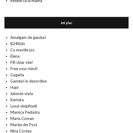
Retete ca la mama
imi plac
Amalgam de ganduri
B24Kids
Cu mastile jos
Elena
Fifi chiar stie!
Free your mind!
Gagaita
Ganduri in dezordine
Hapi
Iubeste viata
Karioka
Luxul simplitatii
Mamica Pediatru
Maria Coman
Martie din Post
Nina Costea