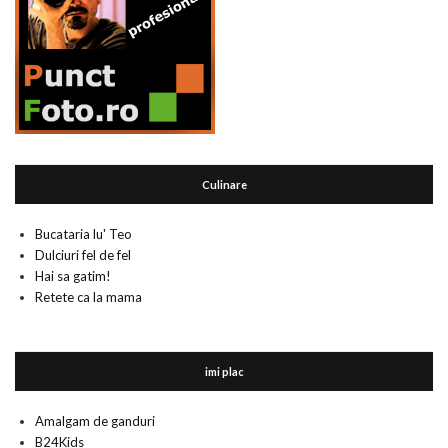
Culinare
Bucataria lu' Teo
Dulciuri fel de fel
Hai sa gatim!
Retete ca la mama
imi plac
Amalgam de ganduri
B24Kids