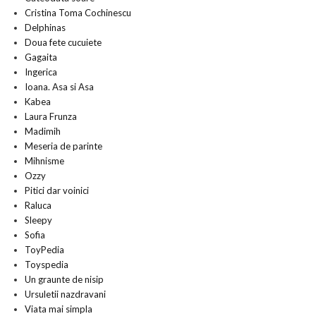
Cristina Toma Cochinescu
Delphinas
Doua fete cucuiete
Gagaita
Ingerica
Ioana. Asa si Asa
Kabea
Laura Frunza
Madimih
Meseria de parinte
Mihnisme
Ozzy
Pitici dar voinici
Raluca
Sleepy
Sofia
ToyPedia
Toyspedia
Un graunte de nisip
Ursuletii nazdravani
Viata mai simpla