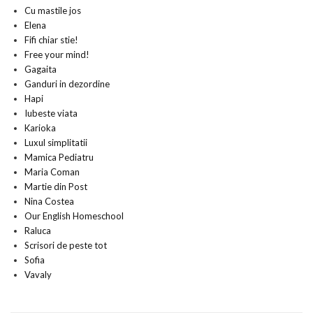
Cu mastile jos
Elena
Fifi chiar stie!
Free your mind!
Gagaita
Ganduri in dezordine
Hapi
Iubeste viata
Karioka
Luxul simplitatii
Mamica Pediatru
Maria Coman
Martie din Post
Nina Costea
Our English Homeschool
Raluca
Scrisori de peste tot
Sofia
Vavaly