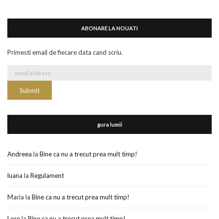
ABONARE LA NOUATI
Primesti email de fiecare data cand scriu.
gura lumii
Andreea
la
Bine ca nu a trecut prea mult timp!
luana
la
Regulament
Maria
la
Bine ca nu a trecut prea mult timp!
Lore
la
Bine ca nu a trecut prea mult timp!