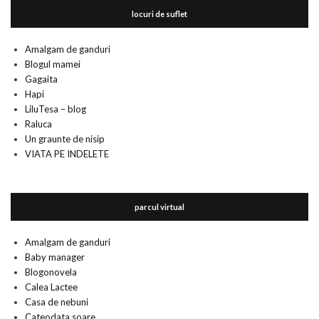
locuri de suflet
Amalgam de ganduri
Blogul mamei
Gagaita
Hapi
LiluTesa – blog
Raluca
Un graunte de nisip
VIATA PE INDELETE
parcul virtual
Amalgam de ganduri
Baby manager
Blogonovela
Calea Lactee
Casa de nebuni
Cateodata soare