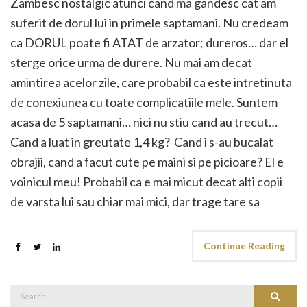
Zambesc nostalgic atunci cand ma gandesc cat am
suferit de dorul lui in primele saptamani. Nu credeam
ca DORUL poate fi ATAT de arzator; dureros… dar el
sterge orice urma de durere. Nu mai am decat
amintirea acelor zile, care probabil ca este intretinuta
de conexiunea cu toate complicatiile mele. Suntem
acasa de 5 saptamani… nici nu stiu cand au trecut…
Cand a luat in greutate 1,4 kg? Cand i s-au bucalat
obrajii, cand a facut cute pe maini si pe picioare? El e
voinicul meu! Probabil ca e mai micut decat alti copii
de varsta lui sau chiar mai mici, dar trage tare sa
Continue Reading
Search
Search
for: