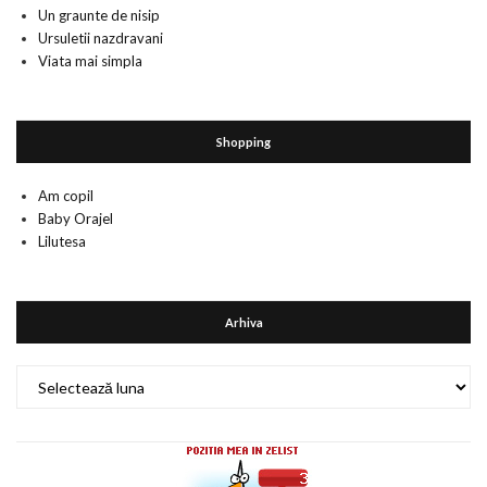
Un graunte de nisip
Ursuletii nazdravani
Viata mai simpla
Shopping
Am copil
Baby Orajel
Lilutesa
Arhiva
Arhiva