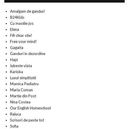
Amalgam de ganduri
B24Kids
Cu mastile jos
Elena
Fifi chiar stie!
Free your mind!
Gagaita
Ganduri in dezordine
Hapi
Iubeste viata
Karioka
Luxul simplitatii
Mamica Pediatru
Maria Coman
Martie din Post
Nina Costea
Our English Homeschool
Raluca
Scrisori de peste tot
Sofia