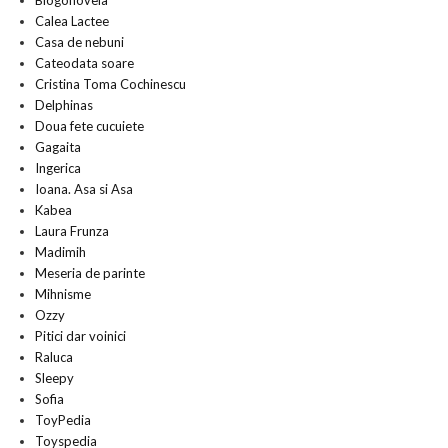
Blogonovela
Calea Lactee
Casa de nebuni
Cateodata soare
Cristina Toma Cochinescu
Delphinas
Doua fete cucuiete
Gagaita
Ingerica
Ioana. Asa si Asa
Kabea
Laura Frunza
Madimih
Meseria de parinte
Mihnisme
Ozzy
Pitici dar voinici
Raluca
Sleepy
Sofia
ToyPedia
Toyspedia