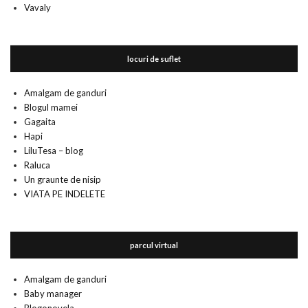
Vavaly
locuri de suflet
Amalgam de ganduri
Blogul mamei
Gagaita
Hapi
LiluTesa – blog
Raluca
Un graunte de nisip
VIATA PE INDELETE
parcul virtual
Amalgam de ganduri
Baby manager