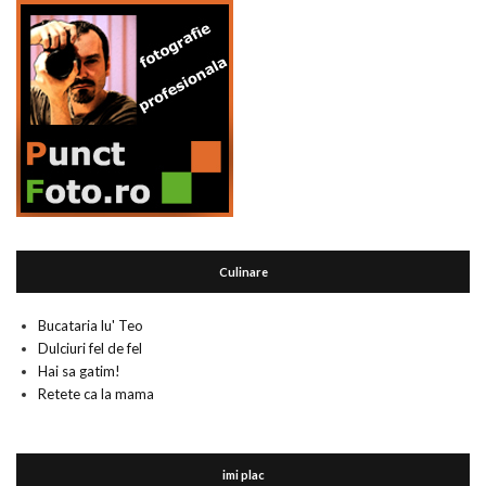
Culinare
Bucataria lu' Teo
Dulciuri fel de fel
Hai sa gatim!
Retete ca la mama
imi plac