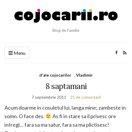
Blog de Familie
Menu
d'ale cojocarilor
,
Vladimir
8 saptamani
7 septembrie 2011
25 de comentarii
Acum doarme in cosuletul lui, langa mine; zambeste in
somn. O face des.
As fi in stare sa il privesc ore
intregi… fara sa ma satur, fara sa ma plictisesc!