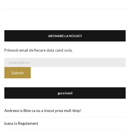
ABONARE LA NOUATI
Primesti email de fiecare data cand scriu.
gura lumii
Andreea
la
Bine ca nu a trecut prea mult timp!
luana
la
Regulament