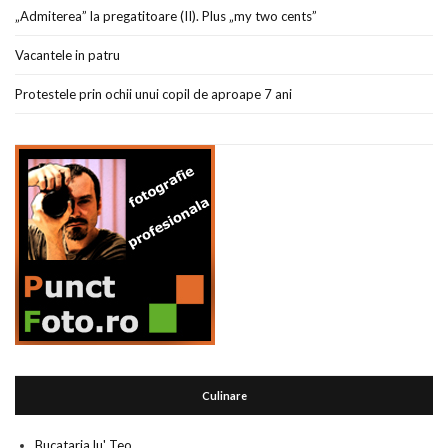
„Admiterea” la pregatitoare (II). Plus „my two cents”
Vacantele in patru
Protestele prin ochii unui copil de aproape 7 ani
Culinare
Bucataria lu' Teo