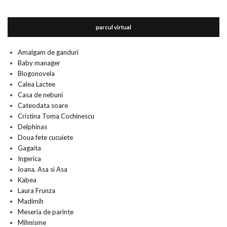
parcul virtual
Amalgam de ganduri
Baby manager
Blogonovela
Calea Lactee
Casa de nebuni
Cateodata soare
Cristina Toma Cochinescu
Delphinas
Doua fete cucuiete
Gagaita
Ingerica
Ioana. Asa si Asa
Kabea
Laura Frunza
Madimih
Meseria de parinte
Mihnisme