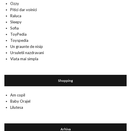
Ozzy
Pitici dar voinici
Raluca
Sleepy
Sofia
ToyPedia
Toyspedia
Un graunte de nisip
Ursuletii nazdravani
Viata mai simpla
Shopping
Am copil
Baby Orajel
Lilutesa
Arhiva