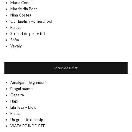
Maria Coman
Martie din Post
Nina Costea
Our English Homeschool
Raluca
Scrisori de peste tot
Sofia
Vavaly
locuri de suflet
Amalgam de ganduri
Blogul mamei
Gagaita
Hapi
LiluTesa – blog
Raluca
Un graunte de nisip
VIATA PE INDELETE