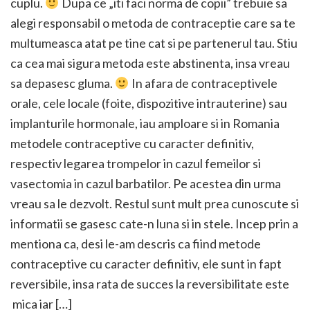
cuplu.
Dupa ce „iti faci norma de copii” trebuie sa
alegi responsabil o metoda de contraceptie care sa te
multumeasca atat pe tine cat si pe partenerul tau. Stiu
ca cea mai sigura metoda este abstinenta, insa vreau
sa depasesc gluma.
In afara de contraceptivele
orale, cele locale (foite, dispozitive intrauterine) sau
implanturile hormonale, iau amploare si in Romania
metodele contraceptive cu caracter definitiv,
respectiv legarea trompelor in cazul femeilor si
vasectomia in cazul barbatilor. Pe acestea din urma
vreau sa le dezvolt. Restul sunt mult prea cunoscute si
informatii se gasesc cate-n luna si in stele. Incep prin a
mentiona ca, desi le-am descris ca fiind metode
contraceptive cu caracter definitiv, ele sunt in fapt
reversibile, insa rata de succes la reversibilitate este
mica iar […]