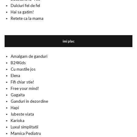
Dulciuri fel de fel
Hai sa gatim!
Retete ca la mama
imi plac
Amalgam de ganduri
B24Kids
Cu mastile jos
Elena
Fifi chiar stie!
Free your mind!
Gagaita
Ganduri in dezordine
Hapi
Iubeste viata
Karioka
Luxul simplitatii
Mamica Pediatru