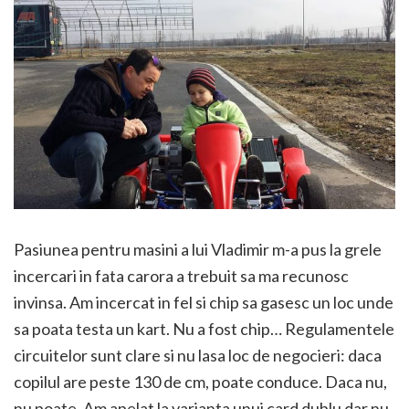
Pasiunea pentru masini a lui Vladimir m-a pus la grele
incercari in fata carora a trebuit sa ma recunosc
invinsa. Am incercat in fel si chip sa gasesc un loc unde
sa poata testa un kart. Nu a fost chip… Regulamentele
circuitelor sunt clare si nu lasa loc de negocieri: daca
copilul are peste 130 de cm, poate conduce. Daca nu,
nu poate. Am apelat la varianta unui card dublu dar nu