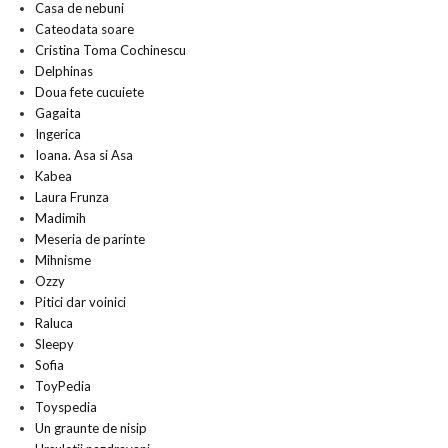
Casa de nebuni
Cateodata soare
Cristina Toma Cochinescu
Delphinas
Doua fete cucuiete
Gagaita
Ingerica
Ioana. Asa si Asa
Kabea
Laura Frunza
Madimih
Meseria de parinte
Mihnisme
Ozzy
Pitici dar voinici
Raluca
Sleepy
Sofia
ToyPedia
Toyspedia
Un graunte de nisip