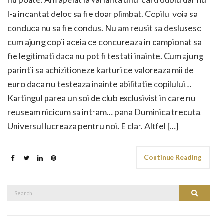
l-a incantat deloc sa fie doar plimbat. Copilul voia sa
conduca nu sa fie condus. Nu am reusit sa deslusesc
cum ajung copii aceia ce concureaza in campionat sa
fie legitimati daca nu pot fi testati inainte. Cum ajung
parintii sa achizitioneze karturi ce valoreaza mii de
euro daca nu testeaza inainte abilitatie copilului…
Kartingul parea un soi de club exclusivist in care nu
reuseam nicicum sa intram… pana Duminica trecuta.
Universul lucreaza pentru noi. E clar. Altfel […]
Continue Reading
Search
Search
for: