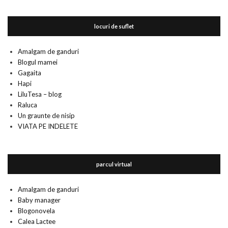
locuri de suflet
Amalgam de ganduri
Blogul mamei
Gagaita
Hapi
LiluTesa – blog
Raluca
Un graunte de nisip
VIATA PE INDELETE
parcul virtual
Amalgam de ganduri
Baby manager
Blogonovela
Calea Lactee