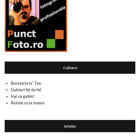
Culinare
Bucataria lu' Teo
Dulciuri fel de fel
Hai sa gatim!
Retete ca la mama
imi plac