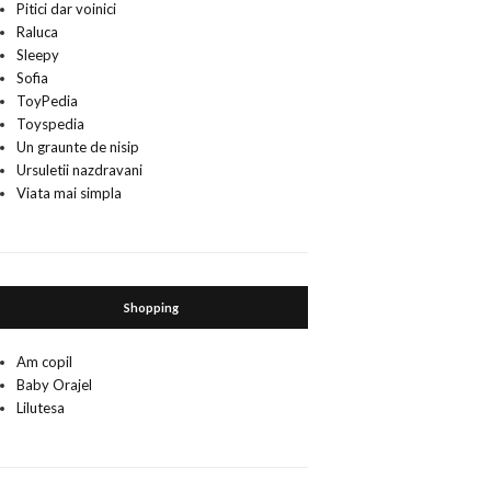
Pitici dar voinici
Raluca
Sleepy
Sofia
ToyPedia
Toyspedia
Un graunte de nisip
Ursuletii nazdravani
Viata mai simpla
Shopping
Am copil
Baby Orajel
Lilutesa