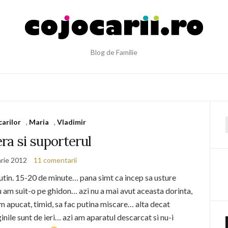
Blog de Familie
carilor
,
Maria
,
Vladimir
f
ra si suporterul
arie 2012
11 comentarii
Putin. 15-20 de minute… pana simt ca incep sa usture
 am suit-o pe ghidon… azi nu a mai avut aceasta dorinta,
m apucat, timid, sa fac putina miscare… alta decat
ginile sunt de ieri… azi am aparatul descarcat si nu-i