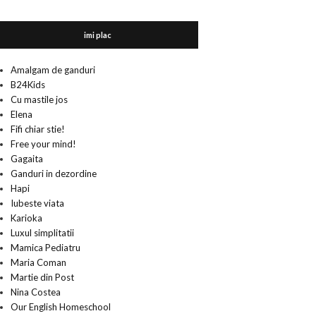
imi plac
Amalgam de ganduri
B24Kids
Cu mastile jos
Elena
Fifi chiar stie!
Free your mind!
Gagaita
Ganduri in dezordine
Hapi
Iubeste viata
Karioka
Luxul simplitatii
Mamica Pediatru
Maria Coman
Martie din Post
Nina Costea
Our English Homeschool