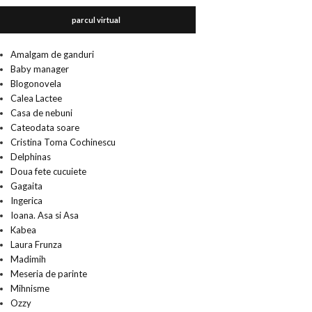
parcul virtual
Amalgam de ganduri
Baby manager
Blogonovela
Calea Lactee
Casa de nebuni
Cateodata soare
Cristina Toma Cochinescu
Delphinas
Doua fete cucuiete
Gagaita
Ingerica
Ioana. Asa si Asa
Kabea
Laura Frunza
Madimih
Meseria de parinte
Mihnisme
Ozzy