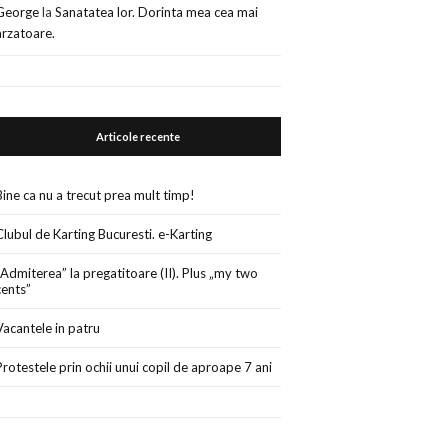
George
la
Sanatatea lor. Dorinta mea cea mai
arzatoare.
Articole recente
Bine ca nu a trecut prea mult timp!
Clubul de Karting Bucuresti. e-Karting
„Admiterea” la pregatitoare (II). Plus „my two
cents”
Vacantele in patru
Protestele prin ochii unui copil de aproape 7 ani