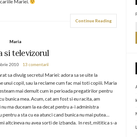
ucariile Mariei.
Continue Reading
Maria
 si televizorul
brie 2010
13 comentarii
at sa divulg secretul Mariei: adora sa se uite la
ne unui copil, sau la reclame cum fac mai toti copiii. Maria
steam mai demult cum in perioada pregatirilor pentru
l cu bunica mea. Acum, cat am fost si eu racita, am
si nu ma duceam la ea decat pentru a-i administra
au pentru a sta cu ea atunci cand bunica nu mai putea…
i altcineva nu avea sorti de izbanda. In rest, mititica s-a