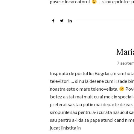
gasesc incarcatorul.
… si nu e printre j
Maria
7 septem
Inspirata de postul lui Bogdan, m-am hotar
televizor! … si nu la desene cum ii sade bi
noastra este o mare telenovelista.
Pove
botez a stat mai mult cu ai mei; in specia
preferat sa stau putin mai departe de ea 
siropurile sau pentru a-i curata nasucul s
sau pentru a-i da sa pape atunci cand nimen
jucat linistita in