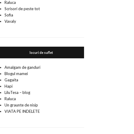
Raluca
Scrisori de peste tot
Sofia
Vavaly
locuri de suflet
Amalgam de ganduri
Blogul mamei
Gagaita
Hapi
LiluTesa – blog
Raluca
Un graunte de nisip
VIATA PE INDELETE