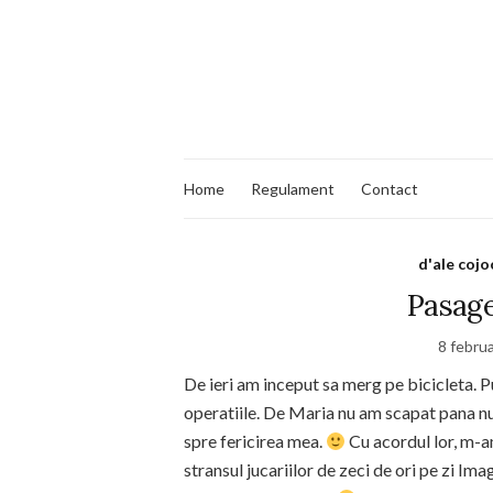
Home
Regulament
Contact
d'ale cojo
Pasage
8 febru
De ieri am inceput sa merg pe bicicleta. 
operatiile. De Maria nu am scapat pana nu
spre fericirea mea.
Cu acordul lor, m-a
stransul jucariilor de zeci de ori pe zi Ima