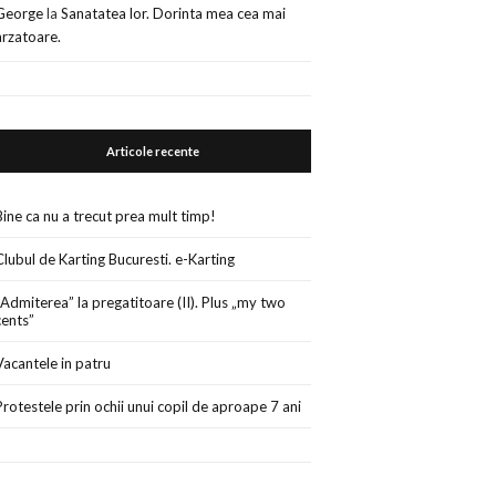
George
la
Sanatatea lor. Dorinta mea cea mai
arzatoare.
Articole recente
Bine ca nu a trecut prea mult timp!
Clubul de Karting Bucuresti. e-Karting
„Admiterea” la pregatitoare (II). Plus „my two
cents”
Vacantele in patru
Protestele prin ochii unui copil de aproape 7 ani