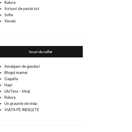
Raluca
Scrisori de peste tot
Sofia
Vavaly
locuri de suflet
Amalgam de ganduri
Blogul mamei
Gagaita
Hapi
LiluTesa – blog
Raluca
Un graunte de nisip
VIATA PE INDELETE