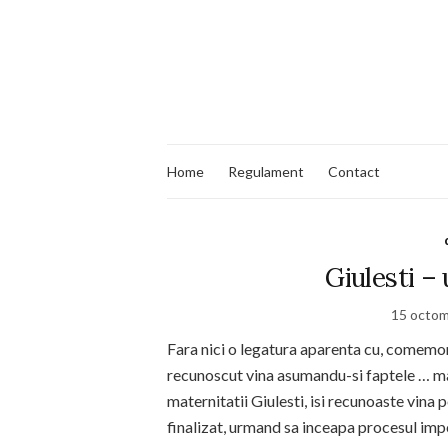
Home
Regulament
Contact
Giulesti –
15 octom
Fara nici o legatura aparenta cu, comemo
recunoscut vina asumandu-si faptele … mai
maternitatii Giulesti, isi recunoaste vin
finalizat, urmand sa inceapa procesul impo