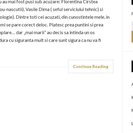
 au mai fost pusi sub acuzare: Florentina Cirstea
-nascutii), Vasile Dima ( seful serviciului tehnic) si
ogie). Dintre toti cei acuzati, din cunostintele mele, in
 mi se pare corect deloc. Platesc prea puntini si prea
plare… dar „mai marii” au decis sa intinda un os
ura cu siguranta mult si care sunt sigura ca nu va fi
Continue Reading