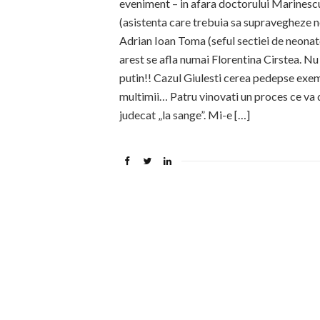
eveniment – in afara doctorului Marinescu
(asistenta care trebuia sa supravegheze nou
Adrian Ioan Toma (seful sectiei de neonatol
arest se afla numai Florentina Cirstea. Nu
putin!! Cazul Giulesti cerea pedepse exem
multimii… Patru vinovati un proces ce va d
judecat „la sange”. Mi-e […]