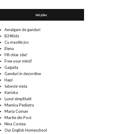
imi plac
Amalgam de ganduri
B24Kids
Cu mastile jos
Elena
Fifi chiar stie!
Free your mind!
Gagaita
Ganduri in dezordine
Hapi
Iubeste viata
Karioka
Luxul simplitatii
Mamica Pediatru
Maria Coman
Martie din Post
Nina Costea
Our English Homeschool