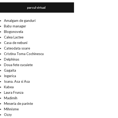
parcul virtual
Amalgam de ganduri
Baby manager
Blogonovela
Calea Lactee
Casa de nebuni
Cateodata soare
Cristina Toma Cochinescu
Delphinas
Doua fete cucuiete
Gagaita
Ingerica
Ioana. Asa si Asa
Kabea
Laura Frunza
Madimih
Meseria de parinte
Mihnisme
Ozzy