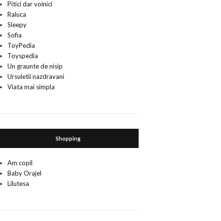
Pitici dar voinici
Raluca
Sleepy
Sofia
ToyPedia
Toyspedia
Un graunte de nisip
Ursuletii nazdravani
Viata mai simpla
Shopping
Am copil
Baby Orajel
Lilutesa