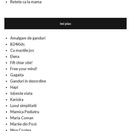
Retete ca la mama
imi plac
Amalgam de ganduri
B24Kids
Cu mastile jos
Elena
Fifi chiar stie!
Free your mind!
Gagaita
Ganduri in dezordine
Hapi
Iubeste viata
Karioka
Luxul simplitatii
Mamica Pediatru
Maria Coman
Martie din Post
Nina Costea