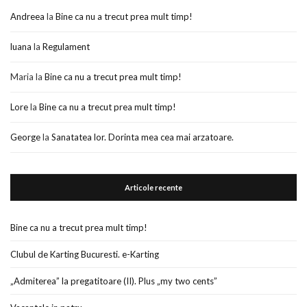
Andreea
la
Bine ca nu a trecut prea mult timp!
luana
la
Regulament
Maria
la
Bine ca nu a trecut prea mult timp!
Lore
la
Bine ca nu a trecut prea mult timp!
George
la
Sanatatea lor. Dorinta mea cea mai arzatoare.
Articole recente
Bine ca nu a trecut prea mult timp!
Clubul de Karting Bucuresti. e-Karting
„Admiterea” la pregatitoare (II). Plus „my two cents”