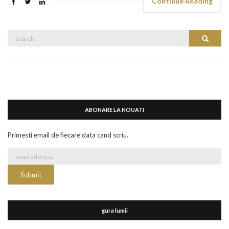
Continue Reading
Search
Search
for:
ABONARE LA NOUATI
Primesti email de fiecare data cand scriu.
gura lumii