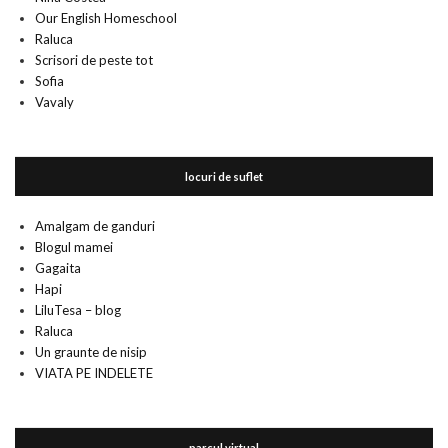
Our English Homeschool
Raluca
Scrisori de peste tot
Sofia
Vavaly
locuri de suflet
Amalgam de ganduri
Blogul mamei
Gagaita
Hapi
LiluTesa – blog
Raluca
Un graunte de nisip
VIATA PE INDELETE
parcul virtual