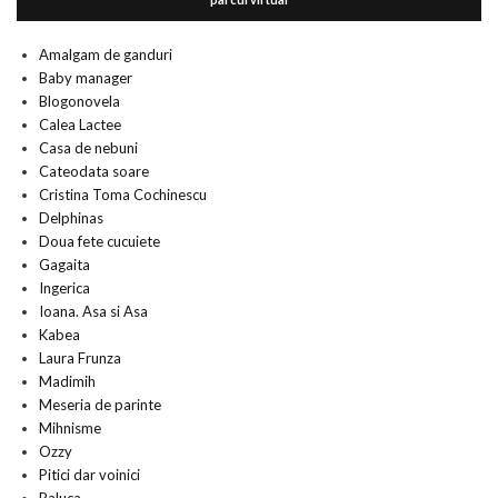
Amalgam de ganduri
Baby manager
Blogonovela
Calea Lactee
Casa de nebuni
Cateodata soare
Cristina Toma Cochinescu
Delphinas
Doua fete cucuiete
Gagaita
Ingerica
Ioana. Asa si Asa
Kabea
Laura Frunza
Madimih
Meseria de parinte
Mihnisme
Ozzy
Pitici dar voinici