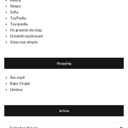
Raluca
Sleepy
Sofia
ToyPedia
Toyspedia
Un graunte de nisip
Ursuletii nazdravani
Viata mai simpla
Shopping
Am copil
Baby Orajel
Lilutesa
Arhiva
Arhiva