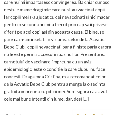
care nu imi impartasesc convingerea. Ba chiar cunosc
destule mame dragi mie care nu si-au vaccinat copii.
Iar copiii mei s-au jucat cu cei nevaccinati si nici macar
pentru o secunda nu mi-a trecut prin cap sa ii privesc
diferit pe acei copilasi din aceasta cauza. Ei bine, se
pare ca m-am inselat. In viziunea celor de la Acvatic
Bebe Club , copiii nevaccinati par a fi niste paria carora
nu le este permis accesul in bazinul lor. Prezentarea
carnetului de vaccinare, impreuna cu un aviz
epidemiologic este o conditie la care clubul nu face
concesii. Draga mea Cristina, m-a recomandat celor
de la Acvatic Bebe Club pentru a merge la o sedinta
gratuita impreuna cu piticii mei. Sunt sigura ca a avut
cele mai bune intentii din lume, dar, desi […]