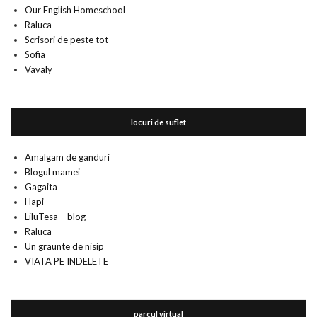
Our English Homeschool
Raluca
Scrisori de peste tot
Sofia
Vavaly
locuri de suflet
Amalgam de ganduri
Blogul mamei
Gagaita
Hapi
LiluTesa – blog
Raluca
Un graunte de nisip
VIATA PE INDELETE
parcul virtual