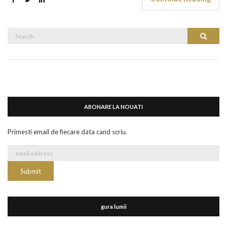
Search
Search
for:
ABONARE LA NOUATI
Primesti email de fiecare data cand scriu.
gura lumii