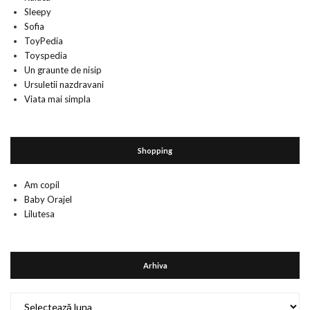
Sleepy
Sofia
ToyPedia
Toyspedia
Un graunte de nisip
Ursuletii nazdravani
Viata mai simpla
Shopping
Am copil
Baby Orajel
Lilutesa
Arhiva
Arhiva