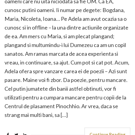
oameni care nu uita niciodata sa fie OM. Ca EA,
cunosc putini oameni. Ii numar pe degete: Bogdana,
Maria, Nicoleta, Ioana… Pe Adela am avut ocazia sa o
cunosc si in offline – la una dintre actiunile organizate
de ea. Am mers cu Maria, si am plecat plangand;
plangand si multumindu-i lui Dumezeu ca am un copil
sanatos. Am ramas marcata de acea experienta si
vreau, in continuare, sa ajut. Cum pot si cat pot. Acum,
Adela ofera spre vanzare carea ei de poezii – Azi sunt
pasare. Maine voi fi zbor. Da poezie, pentru mancare.
Cel putin jumatete din banii astfel obtinuti, vor fi
utilizati pentru a cumpara mancare pentru copii de la
Centrul de plasament Pinochhio. Ar vrea, daca se
strang mai multi bani, sa […]
Continue Reading