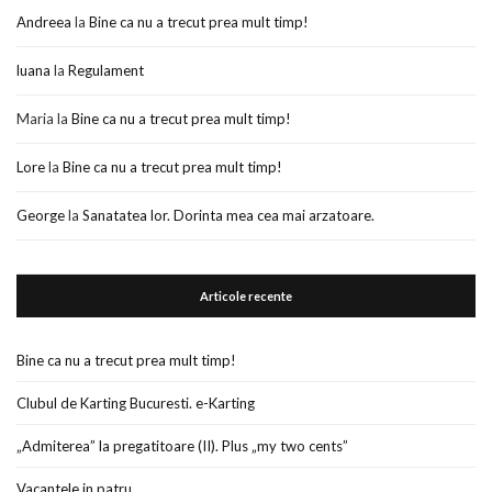
Andreea
la
Bine ca nu a trecut prea mult timp!
luana
la
Regulament
Maria
la
Bine ca nu a trecut prea mult timp!
Lore
la
Bine ca nu a trecut prea mult timp!
George
la
Sanatatea lor. Dorinta mea cea mai arzatoare.
Articole recente
Bine ca nu a trecut prea mult timp!
Clubul de Karting Bucuresti. e-Karting
„Admiterea” la pregatitoare (II). Plus „my two cents”
Vacantele in patru