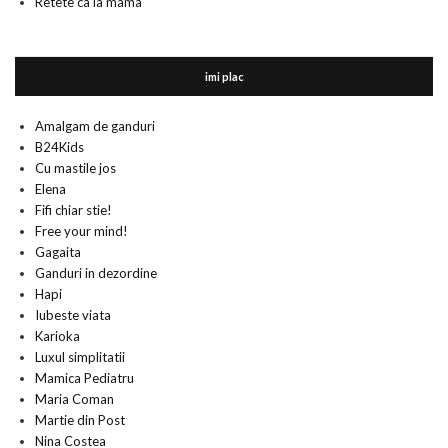
Retete ca la mama
imi plac
Amalgam de ganduri
B24Kids
Cu mastile jos
Elena
Fifi chiar stie!
Free your mind!
Gagaita
Ganduri in dezordine
Hapi
Iubeste viata
Karioka
Luxul simplitatii
Mamica Pediatru
Maria Coman
Martie din Post
Nina Costea