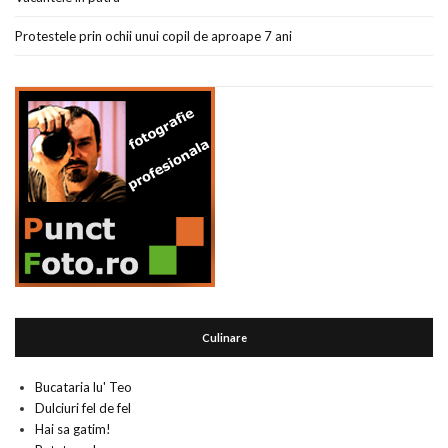
Protestele prin ochii unui copil de aproape 7 ani
Culinare
Bucataria lu' Teo
Dulciuri fel de fel
Hai sa gatim!