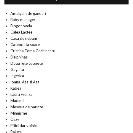
Amalgam de ganduri
Baby manager
Blogonovela
Calea Lactee
Casa de nebuni
Cateodata soare
Cristina Toma Cochinescu
Delphinas
Doua fete cucuiete
Gagaita
Ingerica
Ioana. Asa si Asa
Kabea
Laura Frunza
Madimih
Meseria de parinte
Mihnisme
Ozzy
Pitici dar voinici
Raluca