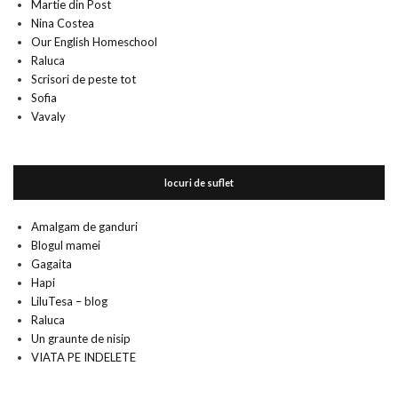
Martie din Post
Nina Costea
Our English Homeschool
Raluca
Scrisori de peste tot
Sofia
Vavaly
locuri de suflet
Amalgam de ganduri
Blogul mamei
Gagaita
Hapi
LiluTesa – blog
Raluca
Un graunte de nisip
VIATA PE INDELETE