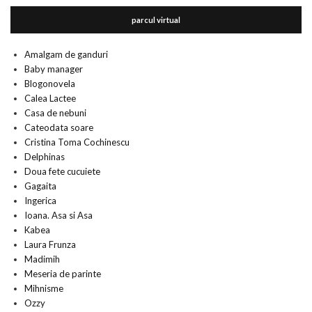
parcul virtual
Amalgam de ganduri
Baby manager
Blogonovela
Calea Lactee
Casa de nebuni
Cateodata soare
Cristina Toma Cochinescu
Delphinas
Doua fete cucuiete
Gagaita
Ingerica
Ioana. Asa si Asa
Kabea
Laura Frunza
Madimih
Meseria de parinte
Mihnisme
Ozzy