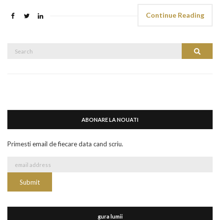
Continue Reading
Search
Search
for:
ABONARE LA NOUATI
Primesti email de fiecare data cand scriu.
gura lumii