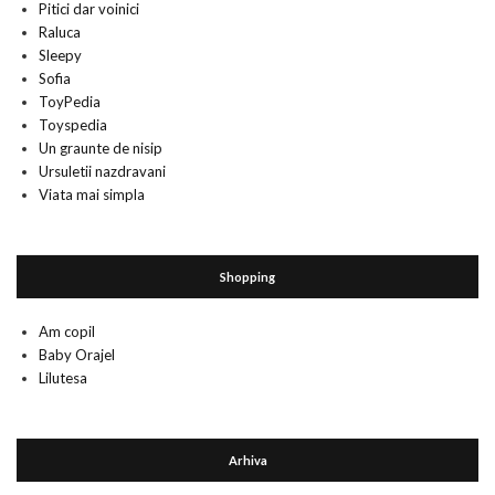
Pitici dar voinici
Raluca
Sleepy
Sofia
ToyPedia
Toyspedia
Un graunte de nisip
Ursuletii nazdravani
Viata mai simpla
Shopping
Am copil
Baby Orajel
Lilutesa
Arhiva