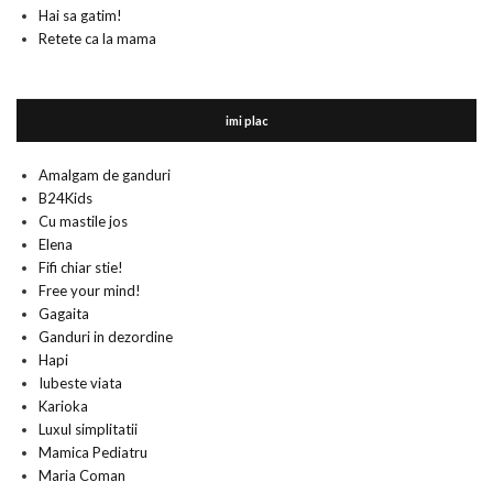
Hai sa gatim!
Retete ca la mama
imi plac
Amalgam de ganduri
B24Kids
Cu mastile jos
Elena
Fifi chiar stie!
Free your mind!
Gagaita
Ganduri in dezordine
Hapi
Iubeste viata
Karioka
Luxul simplitatii
Mamica Pediatru
Maria Coman