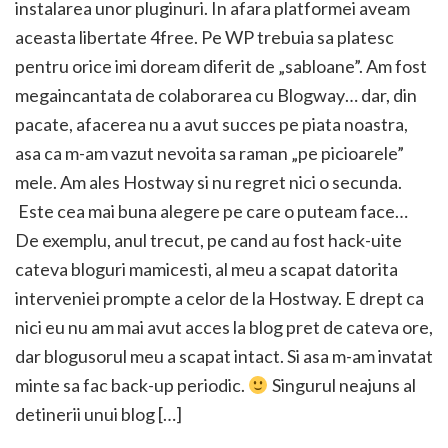
instalarea unor pluginuri. In afara platformei aveam
aceasta libertate 4free. Pe WP trebuia sa platesc
pentru orice imi doream diferit de „sabloane”. Am fost
megaincantata de colaborarea cu Blogway… dar, din
pacate, afacerea nu a avut succes pe piata noastra,
asa ca m-am vazut nevoita sa raman „pe picioarele”
mele. Am ales Hostway si nu regret nici o secunda.
Este cea mai buna alegere pe care o puteam face…
De exemplu, anul trecut, pe cand au fost hack-uite
cateva bloguri mamicesti, al meu a scapat datorita
interveniei prompte a celor de la Hostway. E drept ca
nici eu nu am mai avut acces la blog pret de cateva ore,
dar blogusorul meu a scapat intact. Si asa m-am invatat
minte sa fac back-up periodic.
Singurul neajuns al
detinerii unui blog […]