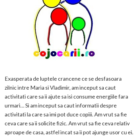
Exasperata de luptele crancene ce se desfasoara
zilnic intre Maria si Vladimir, am inceput sa caut
activitati care sa ii ajute sa isi consume energiile fara
urmari… Si am inceput sa caut informatii despre
activitati la care sa imi pot duce copiii. Am vrut sa fie
ceva care sa ii solicite fizic. Am vrut sa fie ceva relativ
aproape de casa, astfel incat sa ii pot ajunge usor cu ei.