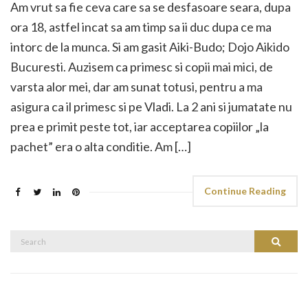
Am vrut sa fie ceva care sa se desfasoare seara, dupa
ora 18, astfel incat sa am timp sa ii duc dupa ce ma
intorc de la munca. Si am gasit Aiki-Budo; Dojo Aikido
Bucuresti. Auzisem ca primesc si copii mai mici, de
varsta alor mei, dar am sunat totusi, pentru a ma
asigura ca il primesc si pe Vladi. La 2 ani si jumatate nu
prea e primit peste tot, iar acceptarea copiilor „la
pachet” era o alta conditie. Am […]
Continue Reading
Search
Search
for: