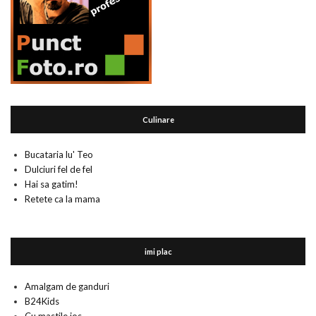
Culinare
Bucataria lu' Teo
Dulciuri fel de fel
Hai sa gatim!
Retete ca la mama
imi plac
Amalgam de ganduri
B24Kids