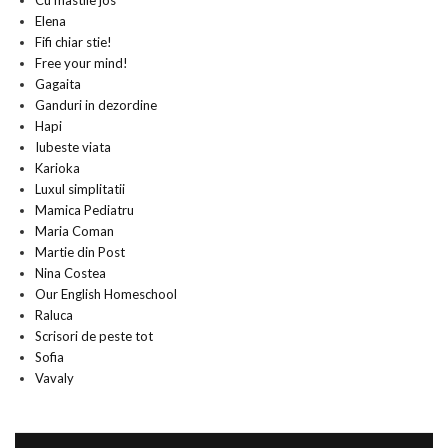
Cu mastile jos
Elena
Fifi chiar stie!
Free your mind!
Gagaita
Ganduri in dezordine
Hapi
Iubeste viata
Karioka
Luxul simplitatii
Mamica Pediatru
Maria Coman
Martie din Post
Nina Costea
Our English Homeschool
Raluca
Scrisori de peste tot
Sofia
Vavaly