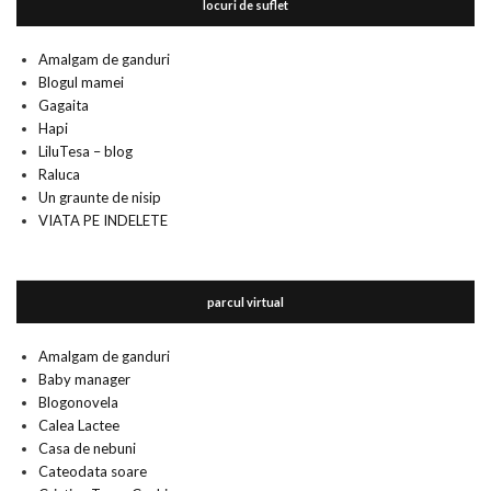
locuri de suflet
Amalgam de ganduri
Blogul mamei
Gagaita
Hapi
LiluTesa – blog
Raluca
Un graunte de nisip
VIATA PE INDELETE
parcul virtual
Amalgam de ganduri
Baby manager
Blogonovela
Calea Lactee
Casa de nebuni
Cateodata soare