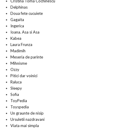
Cristina Toma Cochinescu
Delphinas
Doua fete cucuiete
Gagaita
Ingerica
Ioana. Asa si Asa
Kabea
Laura Frunza
Madimih
Meseria de parinte
Mihnisme
Ozzy
Pitici dar voinici
Raluca
Sleepy
Sofia
ToyPedia
Toyspedia
Un graunte de nisip
Ursuletii nazdravani
Viata mai simpla