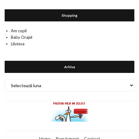
Shopping
Am copil
Baby Orajel
Lilutesa
Arhiva
Arhiva
Home
Regulament
Contact