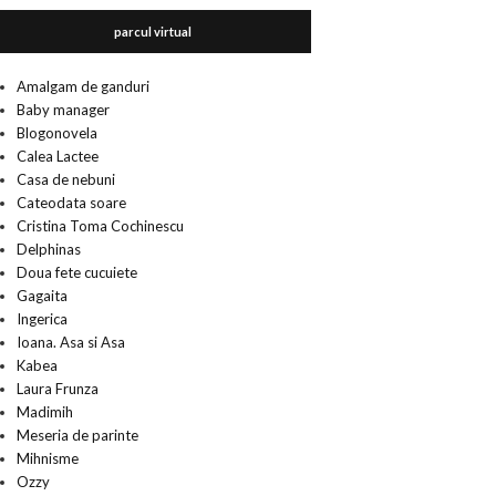
parcul virtual
Amalgam de ganduri
Baby manager
Blogonovela
Calea Lactee
Casa de nebuni
Cateodata soare
Cristina Toma Cochinescu
Delphinas
Doua fete cucuiete
Gagaita
Ingerica
Ioana. Asa si Asa
Kabea
Laura Frunza
Madimih
Meseria de parinte
Mihnisme
Ozzy