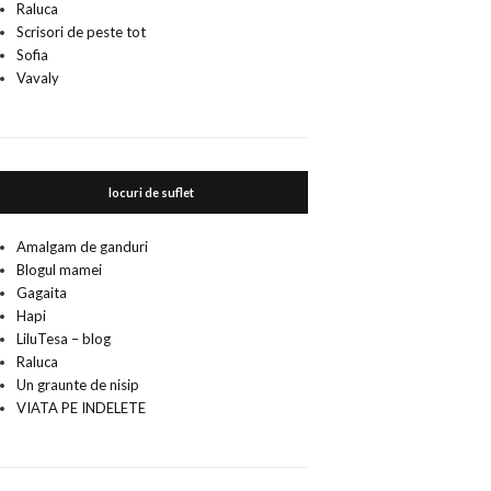
Raluca
Scrisori de peste tot
Sofia
Vavaly
locuri de suflet
Amalgam de ganduri
Blogul mamei
Gagaita
Hapi
LiluTesa – blog
Raluca
Un graunte de nisip
VIATA PE INDELETE