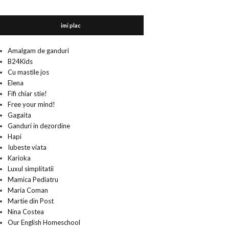
imi plac
Amalgam de ganduri
B24Kids
Cu mastile jos
Elena
Fifi chiar stie!
Free your mind!
Gagaita
Ganduri in dezordine
Hapi
Iubeste viata
Karioka
Luxul simplitatii
Mamica Pediatru
Maria Coman
Martie din Post
Nina Costea
Our English Homeschool