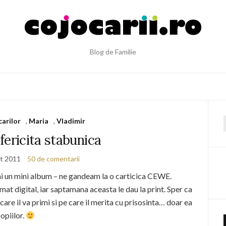
Blog de Familie
carilor
,
Maria
,
Vladimir
f
fericita stabunica
t 2011
50 de comentarii
imi un mini album – ne gandeam la o carticica CEWE.
t digital, iar saptamana aceasta le dau la print. Sper ca
are il va primi si pe care il merita cu prisosinta… doar ea
opiilor.