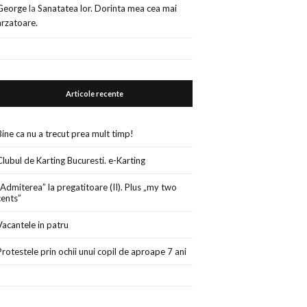
George
la
Sanatatea lor. Dorinta mea cea mai
arzatoare.
Articole recente
Bine ca nu a trecut prea mult timp!
Clubul de Karting Bucuresti. e-Karting
„Admiterea” la pregatitoare (II). Plus „my two
cents”
Vacantele in patru
Protestele prin ochii unui copil de aproape 7 ani