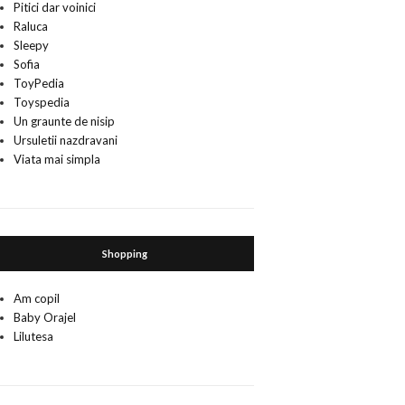
Pitici dar voinici
Raluca
Sleepy
Sofia
ToyPedia
Toyspedia
Un graunte de nisip
Ursuletii nazdravani
Viata mai simpla
Shopping
Am copil
Baby Orajel
Lilutesa