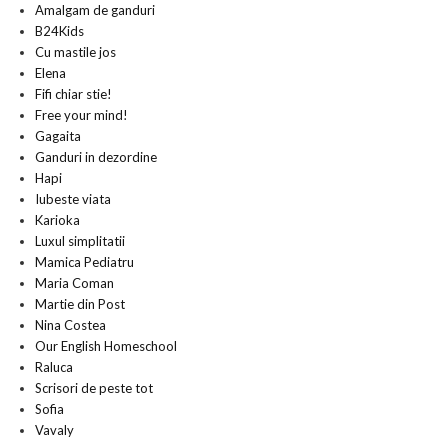
Amalgam de ganduri
B24Kids
Cu mastile jos
Elena
Fifi chiar stie!
Free your mind!
Gagaita
Ganduri in dezordine
Hapi
Iubeste viata
Karioka
Luxul simplitatii
Mamica Pediatru
Maria Coman
Martie din Post
Nina Costea
Our English Homeschool
Raluca
Scrisori de peste tot
Sofia
Vavaly