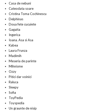
Casa de nebuni
Cateodata soare
Cristina Toma Cochinescu
Delphinas
Doua fete cucuiete
Gagaita
Ingerica
Ioana. Asa si Asa
Kabea
Laura Frunza
Madimih
Meseria de parinte
Mihnisme
Ozzy
Pitici dar voinici
Raluca
Sleepy
Sofia
ToyPedia
Toyspedia
Un graunte de nisip