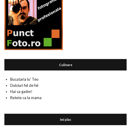
Culinare
Bucataria lu' Teo
Dulciuri fel de fel
Hai sa gatim!
Retete ca la mama
imi plac