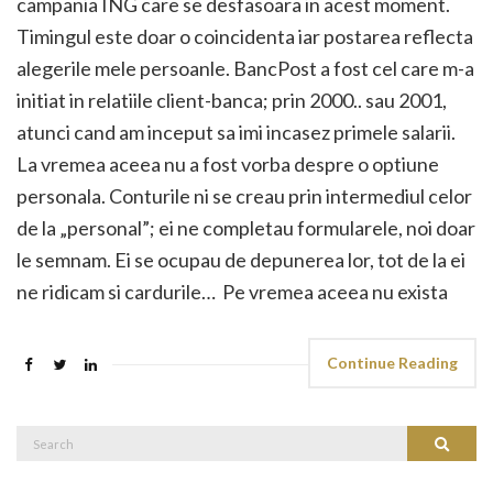
campania ING care se desfasoara in acest moment.
Timingul este doar o coincidenta iar postarea reflecta
alegerile mele persoanle. BancPost a fost cel care m-a
initiat in relatiile client-banca; prin 2000.. sau 2001,
atunci cand am inceput sa imi incasez primele salarii.
La vremea aceea nu a fost vorba despre o optiune
personala. Conturile ni se creau prin intermediul celor
de la „personal”; ei ne completau formularele, noi doar
le semnam. Ei se ocupau de depunerea lor, tot de la ei
ne ridicam si cardurile… Pe vremea aceea nu exista
Continue Reading
Search
Search
for: