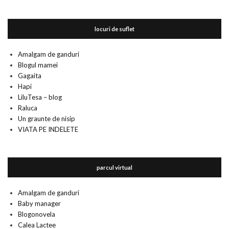
locuri de suflet
Amalgam de ganduri
Blogul mamei
Gagaita
Hapi
LiluTesa – blog
Raluca
Un graunte de nisip
VIATA PE INDELETE
parcul virtual
Amalgam de ganduri
Baby manager
Blogonovela
Calea Lactee