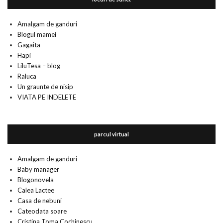
Amalgam de ganduri
Blogul mamei
Gagaita
Hapi
LiluTesa – blog
Raluca
Un graunte de nisip
VIATA PE INDELETE
parcul virtual
Amalgam de ganduri
Baby manager
Blogonovela
Calea Lactee
Casa de nebuni
Cateodata soare
Cristina Toma Cochinescu