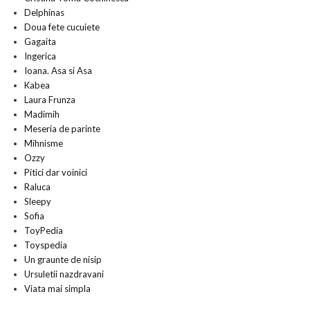
Delphinas
Doua fete cucuiete
Gagaita
Ingerica
Ioana. Asa si Asa
Kabea
Laura Frunza
Madimih
Meseria de parinte
Mihnisme
Ozzy
Pitici dar voinici
Raluca
Sleepy
Sofia
ToyPedia
Toyspedia
Un graunte de nisip
Ursuletii nazdravani
Viata mai simpla