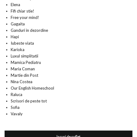
Elena
Fifi chiar stie!
Free your mind!
Gagaita
Ganduri in dezordine
Hapi
Iubeste viata
Karioka
Luxul simplitatii
Mamica Pediatru
Maria Coman
Martie din Post
Nina Costea
Our English Homeschool
Raluca
Scrisori de peste tot
Sofia
Vavaly
locuri de suflet