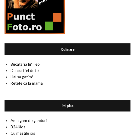
Culinare
Bucataria lu' Teo
Dulciuri fel de fel
Hai sa gatim!
Retete ca la mama
imi plac
Amalgam de ganduri
B24Kids
Cu mastile jos