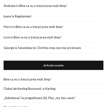
Andreea
la
Bine ca nu a trecut prea mult timp!
luana
la
Regulament
Maria
la
Bine ca nu a trecut prea mult timp!
Lore
la
Bine ca nu a trecut prea mult timp!
George
la
Sanatatea lor. Dorinta mea cea mai arzatoare.
Articole recente
Bine ca nu a trecut prea mult timp!
Clubul de Karting Bucuresti. e-Karting
„Admiterea” la pregatitoare (II). Plus „my two cents”