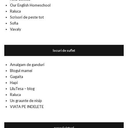
Our English Homeschool
Raluca
Scrisori de peste tot
Sofia
Vavaly
locuri de suflet
Amalgam de ganduri
Blogul mamei
Gagaita
Hapi
LiluTesa – blog
Raluca
Un graunte de nisip
VIATA PE INDELETE
parcul virtual