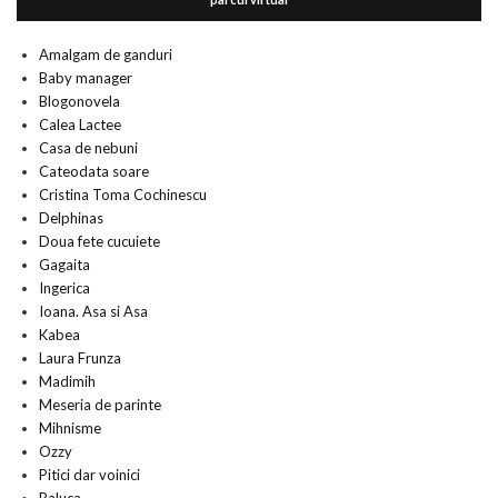
Amalgam de ganduri
Baby manager
Blogonovela
Calea Lactee
Casa de nebuni
Cateodata soare
Cristina Toma Cochinescu
Delphinas
Doua fete cucuiete
Gagaita
Ingerica
Ioana. Asa si Asa
Kabea
Laura Frunza
Madimih
Meseria de parinte
Mihnisme
Ozzy
Pitici dar voinici