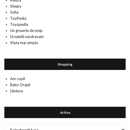
Raluca
Sleepy
Sofia
ToyPedia
Toyspedia
Un graunte de nisip
Ursuletii nazdravani
Viata mai simpla
Shopping
Am copil
Baby Orajel
Lilutesa
Arhiva
Arhiva