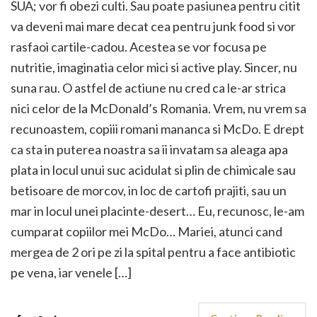
SUA; vor fi obezi culti. Sau poate pasiunea pentru citit
va deveni mai mare decat cea pentru junk food si vor
rasfaoi cartile-cadou. Acestea se vor focusa pe
nutritie, imaginatia celor mici si active play. Sincer, nu
suna rau. O astfel de actiune nu cred ca le-ar strica
nici celor de la McDonald’s Romania. Vrem, nu vrem sa
recunoastem, copiii romani mananca si McDo. E drept
ca sta in puterea noastra sa ii invatam sa aleaga apa
plata in locul unui suc acidulat si plin de chimicale sau
betisoare de morcov, in loc de cartofi prajiti, sau un
mar in locul unei placinte-desert… Eu, recunosc, le-am
cumparat copiilor mei McDo… Mariei, atunci cand
mergea de 2 ori pe zi la spital pentru a face antibiotic
pe vena, iar venele […]