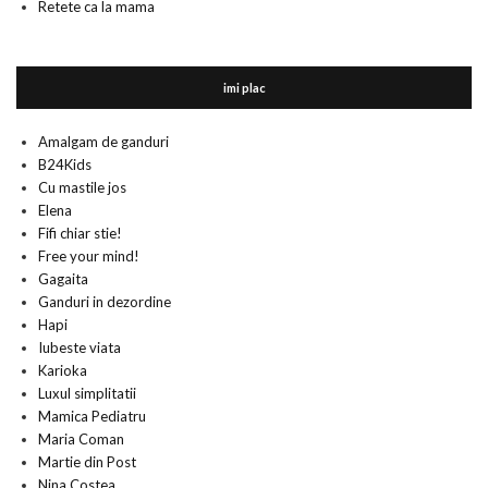
Retete ca la mama
imi plac
Amalgam de ganduri
B24Kids
Cu mastile jos
Elena
Fifi chiar stie!
Free your mind!
Gagaita
Ganduri in dezordine
Hapi
Iubeste viata
Karioka
Luxul simplitatii
Mamica Pediatru
Maria Coman
Martie din Post
Nina Costea