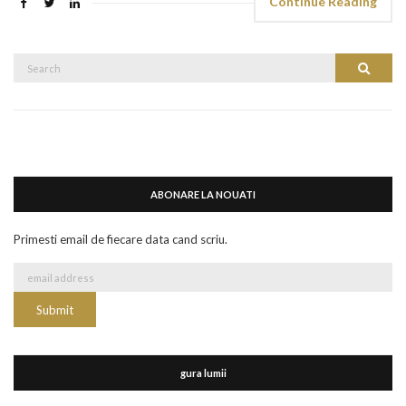
Continue Reading
Search
Search
for:
ABONARE LA NOUATI
Primesti email de fiecare data cand scriu.
gura lumii