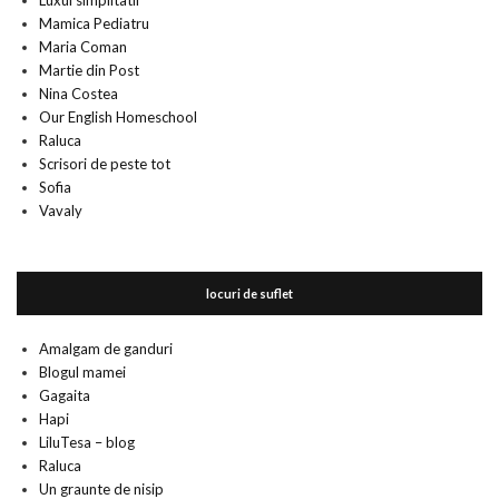
Luxul simplitatii
Mamica Pediatru
Maria Coman
Martie din Post
Nina Costea
Our English Homeschool
Raluca
Scrisori de peste tot
Sofia
Vavaly
locuri de suflet
Amalgam de ganduri
Blogul mamei
Gagaita
Hapi
LiluTesa – blog
Raluca
Un graunte de nisip