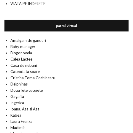
VIATA PE INDELETE
parcul virtual
Amalgam de ganduri
Baby manager
Blogonovela
Calea Lactee
Casa de nebuni
Cateodata soare
Cristina Toma Cochinescu
Delphinas
Doua fete cucuiete
Gagaita
Ingerica
Ioana. Asa si Asa
Kabea
Laura Frunza
Madimih