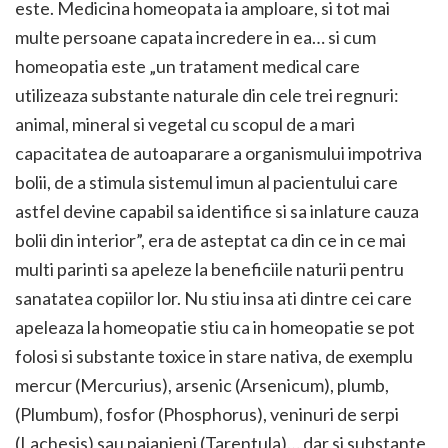
este. Medicina homeopata ia amploare, si tot mai
multe persoane capata incredere in ea… si cum
homeopatia este „un tratament medical care
utilizeaza substante naturale din cele trei regnuri:
animal, mineral si vegetal cu scopul de a mari
capacitatea de autoaparare a organismului impotriva
bolii, de a stimula sistemul imun al pacientului care
astfel devine capabil sa identifice si sa inlature cauza
bolii din interior”, era de asteptat ca din ce in ce mai
multi parinti sa apeleze la beneficiile naturii pentru
sanatatea copiilor lor. Nu stiu insa ati dintre cei care
apeleaza la homeopatie stiu ca in homeopatie se pot
folosi si substante toxice in stare nativa, de exemplu
mercur (Mercurius), arsenic (Arsenicum), plumb,
(Plumbum), fosfor (Phosphorus), veninuri de serpi
(Lachesis) sau paianjeni (Tarentula)… dar si substante