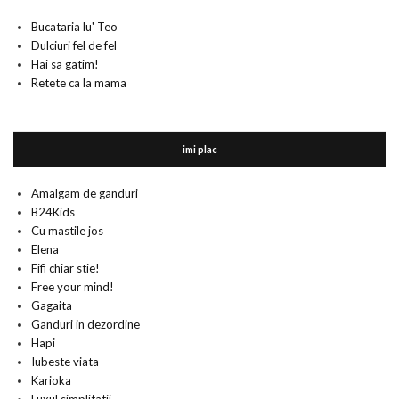
Bucataria lu' Teo
Dulciuri fel de fel
Hai sa gatim!
Retete ca la mama
imi plac
Amalgam de ganduri
B24Kids
Cu mastile jos
Elena
Fifi chiar stie!
Free your mind!
Gagaita
Ganduri in dezordine
Hapi
Iubeste viata
Karioka