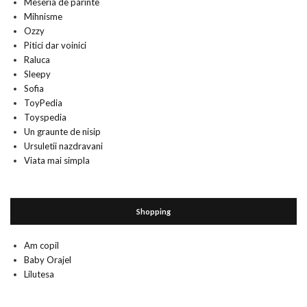
Meseria de parinte
Mihnisme
Ozzy
Pitici dar voinici
Raluca
Sleepy
Sofia
ToyPedia
Toyspedia
Un graunte de nisip
Ursuletii nazdravani
Viata mai simpla
Shopping
Am copil
Baby Orajel
Lilutesa