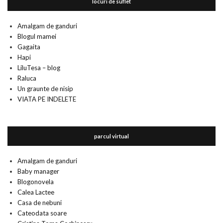
locuri de suflet
Amalgam de ganduri
Blogul mamei
Gagaita
Hapi
LiluTesa – blog
Raluca
Un graunte de nisip
VIATA PE INDELETE
parcul virtual
Amalgam de ganduri
Baby manager
Blogonovela
Calea Lactee
Casa de nebuni
Cateodata soare