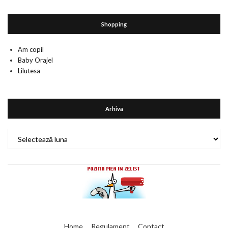
Shopping
Am copil
Baby Orajel
Lilutesa
Arhiva
Arhiva
Home
Regulament
Contact