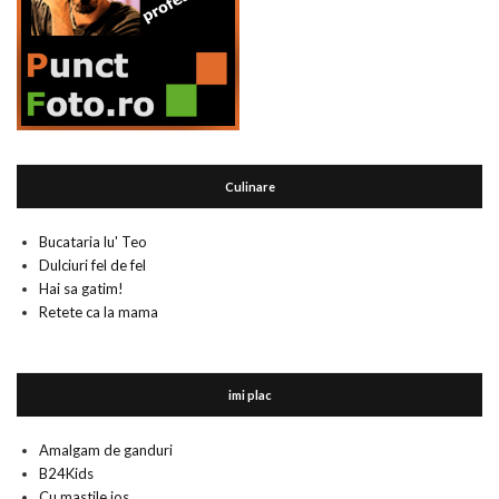
Culinare
Bucataria lu' Teo
Dulciuri fel de fel
Hai sa gatim!
Retete ca la mama
imi plac
Amalgam de ganduri
B24Kids
Cu mastile jos