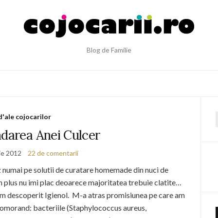
Blog de Familie
d'ale cojocarilor
f
area Anei Culcer
ie 2012
22 de comentarii
z numai pe solutii de curatare homemade din nuci de
In plus nu imi plac deoarece majoritatea trebuie clatite…
, am descoperit Igienol. M-a atras promisiunea pe care am
a, omorand: bacteriile (Staphylococcus aureus,