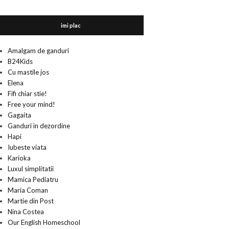
imi plac
Amalgam de ganduri
B24Kids
Cu mastile jos
Elena
Fifi chiar stie!
Free your mind!
Gagaita
Ganduri in dezordine
Hapi
Iubeste viata
Karioka
Luxul simplitatii
Mamica Pediatru
Maria Coman
Martie din Post
Nina Costea
Our English Homeschool