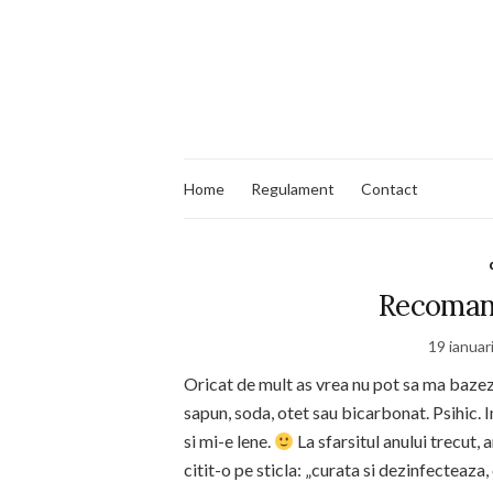
Home
Regulament
Contact
Recomand
19 ianuar
Oricat de mult as vrea nu pot sa ma baze
sapun, soda, otet sau bicarbonat. Psihic. 
si mi-e lene.
La sfarsitul anului trecut
citit-o pe sticla: „curata si dezinfecteaz