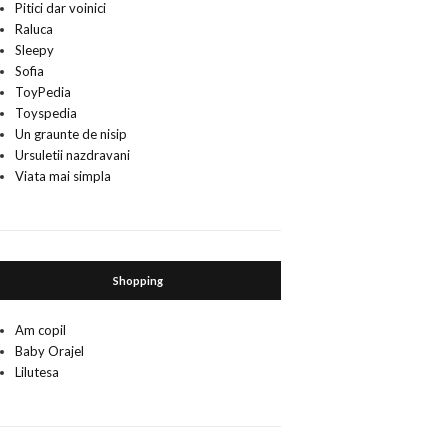
Pitici dar voinici
Raluca
Sleepy
Sofia
ToyPedia
Toyspedia
Un graunte de nisip
Ursuletii nazdravani
Viata mai simpla
Shopping
Am copil
Baby Orajel
Lilutesa