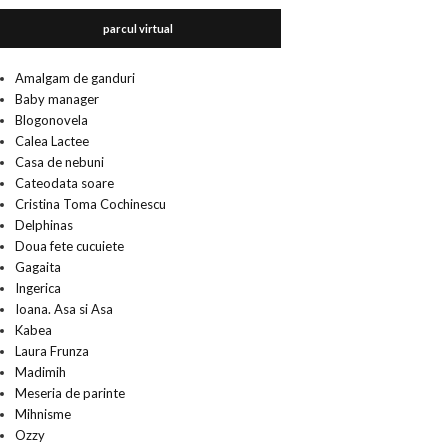
parcul virtual
Amalgam de ganduri
Baby manager
Blogonovela
Calea Lactee
Casa de nebuni
Cateodata soare
Cristina Toma Cochinescu
Delphinas
Doua fete cucuiete
Gagaita
Ingerica
Ioana. Asa si Asa
Kabea
Laura Frunza
Madimih
Meseria de parinte
Mihnisme
Ozzy