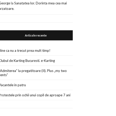
George
la
Sanatatea lor. Dorinta mea cea mai
arzatoare.
Articole recente
Bine ca nu a trecut prea mult timp!
Clubul de Karting Bucuresti. e-Karting
„Admiterea” la pregatitoare (II). Plus „my two
cents”
Vacantele in patru
Protestele prin ochii unui copil de aproape 7 ani