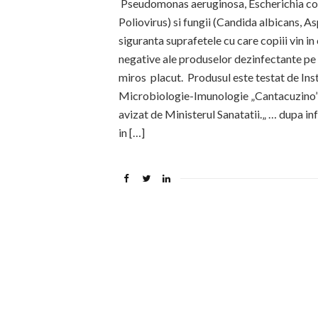
Pseudomonas aeruginosa, Escherichia coli,
Poliovirus) si fungii (Candida albicans, As
siguranta suprafetele cu care copiii vin in 
negative ale produselor dezinfectante pe ba
miros placut. Produsul este testat de In
Microbiologie-Imunologie „Cantacuzino” si
avizat de Ministerul Sanatatii.„ … dupa in
in […]