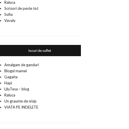
Raluca
Scrisori de peste tot
Sofia
Vavaly
locuri de suflet
Amalgam de ganduri
Blogul mamei
Gagaita
Hapi
LiluTesa – blog
Raluca
Un graunte de nisip
VIATA PE INDELETE