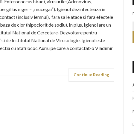
 Enterococcus hirae), virusurile (Adenovirus,
pergillus niger – „mucegai”). Igienol dezinfecteaza in
contact (inclusiv lemnul), fara sa le atace si fara efectele
za de clor (hipoclorit de sodiu). In plus, Igienol are un
stitutul National de Cercetare-Dezvoltare pentru
 de Institutul National de Virusologie. Igienol este
fectia cu Stafilococ Auriu pe care a contactat-o Vladimir
Continue Reading