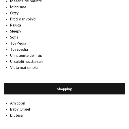
Meseria de parinte
Mihnisme
Ozzy
Pitici dar voinici
Raluca
Sleepy
Sofia
ToyPedia
Toyspedia
Un graunte de nisip
Ursuletii nazdravani
Viata mai simpla
Shopping
Am copil
Baby Orajel
Lilutesa