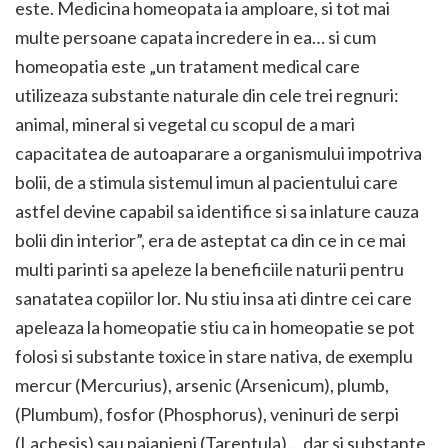
este. Medicina homeopata ia amploare, si tot mai
multe persoane capata incredere in ea… si cum
homeopatia este „un tratament medical care
utilizeaza substante naturale din cele trei regnuri:
animal, mineral si vegetal cu scopul de a mari
capacitatea de autoaparare a organismului impotriva
bolii, de a stimula sistemul imun al pacientului care
astfel devine capabil sa identifice si sa inlature cauza
bolii din interior”, era de asteptat ca din ce in ce mai
multi parinti sa apeleze la beneficiile naturii pentru
sanatatea copiilor lor. Nu stiu insa ati dintre cei care
apeleaza la homeopatie stiu ca in homeopatie se pot
folosi si substante toxice in stare nativa, de exemplu
mercur (Mercurius), arsenic (Arsenicum), plumb,
(Plumbum), fosfor (Phosphorus), veninuri de serpi
(Lachesis) sau paianjeni (Tarentula)… dar si substante