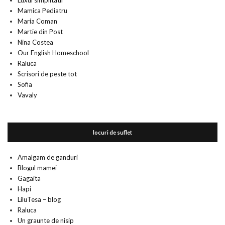
Luxul simplitatii
Mamica Pediatru
Maria Coman
Martie din Post
Nina Costea
Our English Homeschool
Raluca
Scrisori de peste tot
Sofia
Vavaly
locuri de suflet
Amalgam de ganduri
Blogul mamei
Gagaita
Hapi
LiluTesa – blog
Raluca
Un graunte de nisip