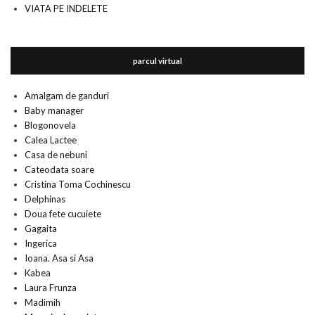
VIATA PE INDELETE
parcul virtual
Amalgam de ganduri
Baby manager
Blogonovela
Calea Lactee
Casa de nebuni
Cateodata soare
Cristina Toma Cochinescu
Delphinas
Doua fete cucuiete
Gagaita
Ingerica
Ioana. Asa si Asa
Kabea
Laura Frunza
Madimih