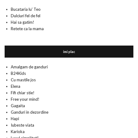
Bucataria lu' Teo
Dulciuri fel de fel
Hai sa gatim!
Retete ca la mama
imi plac
Amalgam de ganduri
B24Kids
Cu mastile jos
Elena
Fifi chiar stie!
Free your mind!
Gagaita
Ganduri in dezordine
Hapi
Iubeste viata
Karioka