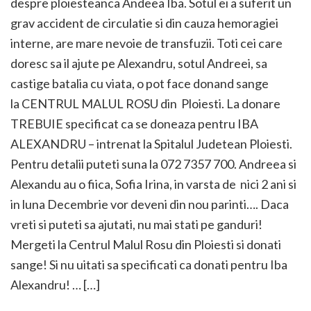
despre ploiesteanca Andeea Iba. Sotul ei a suferit un
grav accident de circulatie si din cauza hemoragiei
interne, are mare nevoie de transfuzii. Toti cei care
doresc sa il ajute pe Alexandru, sotul Andreei, sa
castige batalia cu viata, o pot face donand sange
la CENTRUL MALUL ROSU din Ploiesti. La donare
TREBUIE specificat ca se doneaza pentru IBA
ALEXANDRU – intrenat la Spitalul Judetean Ploiesti.
Pentru detalii puteti suna la 072 7357 700. Andreea si
Alexandu au o fiica, Sofia Irina, in varsta de nici 2 ani si
in luna Decembrie vor deveni din nou parinti…. Daca
vreti si puteti sa ajutati, nu mai stati pe ganduri!
Mergeti la Centrul Malul Rosu din Ploiesti si donati
sange! Si nu uitati sa specificati ca donati pentru Iba
Alexandru! … […]