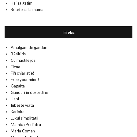
Hai sa gatim!
Retete ca la mama
imi plac
Amalgam de ganduri
B24Kids
Cu mastile jos
Elena
Fifi chiar stie!
Free your mind!
Gagaita
Ganduri in dezordine
Hapi
Iubeste viata
Karioka
Luxul simplitatii
Mamica Pediatru
Maria Coman