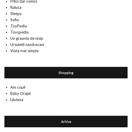
Pitici dar voinici
Raluca
Sleepy
Sofia
ToyPedia
Toyspedia
Un graunte de nisip
Ursuletii nazdravani
Viata mai simpla
Shopping
Am copil
Baby Orajel
Lilutesa
Arhiva