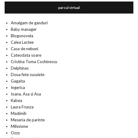
parcul virtual
Amalgam de ganduri
Baby manager
Blogonovela
Calea Lactee
Casa de nebuni
Cateodata soare
Cristina Toma Cochinescu
Delphinas
Doua fete cucuiete
Gagaita
Ingerica
Ioana. Asa si Asa
Kabea
Laura Frunza
Madimih
Meseria de parinte
Mihnisme
Ozzy