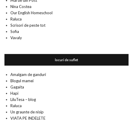
Martie din Post
Nina Costea
Our English Homeschool
Raluca
Scrisori de peste tot
Sofia
Vavaly
locuri de suflet
Amalgam de ganduri
Blogul mamei
Gagaita
Hapi
LiluTesa – blog
Raluca
Un graunte de nisip
VIATA PE INDELETE