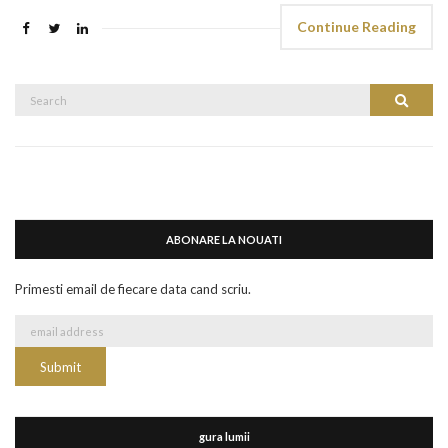
Continue Reading
Search
Search
for:
ABONARE LA NOUATI
Primesti email de fiecare data cand scriu.
gura lumii