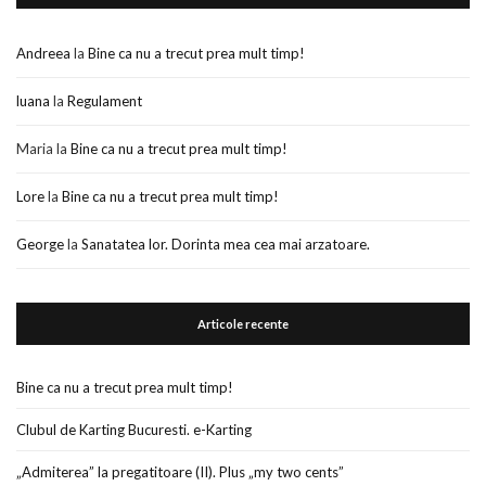
Andreea
la
Bine ca nu a trecut prea mult timp!
luana
la
Regulament
Maria
la
Bine ca nu a trecut prea mult timp!
Lore
la
Bine ca nu a trecut prea mult timp!
George
la
Sanatatea lor. Dorinta mea cea mai arzatoare.
Articole recente
Bine ca nu a trecut prea mult timp!
Clubul de Karting Bucuresti. e-Karting
„Admiterea” la pregatitoare (II). Plus „my two cents”