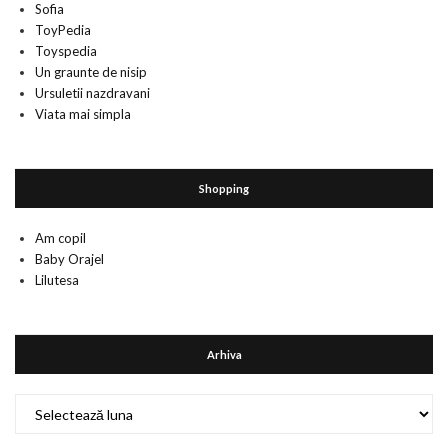
Sofia
ToyPedia
Toyspedia
Un graunte de nisip
Ursuletii nazdravani
Viata mai simpla
Shopping
Am copil
Baby Orajel
Lilutesa
Arhiva
Arhiva