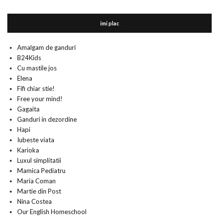
imi plac
Amalgam de ganduri
B24Kids
Cu mastile jos
Elena
Fifi chiar stie!
Free your mind!
Gagaita
Ganduri in dezordine
Hapi
Iubeste viata
Karioka
Luxul simplitatii
Mamica Pediatru
Maria Coman
Martie din Post
Nina Costea
Our English Homeschool