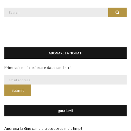
Search
Search
for:
ABONARE LA NOUATI
Primesti email de fiecare data cand scriu.
gura lumii
Andreea
la
Bine ca nu a trecut prea mult timp!