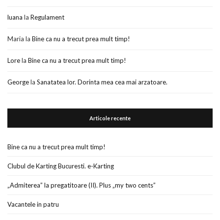
luana
la
Regulament
Maria
la
Bine ca nu a trecut prea mult timp!
Lore
la
Bine ca nu a trecut prea mult timp!
George
la
Sanatatea lor. Dorinta mea cea mai arzatoare.
Articole recente
Bine ca nu a trecut prea mult timp!
Clubul de Karting Bucuresti. e-Karting
„Admiterea” la pregatitoare (II). Plus „my two cents”
Vacantele in patru