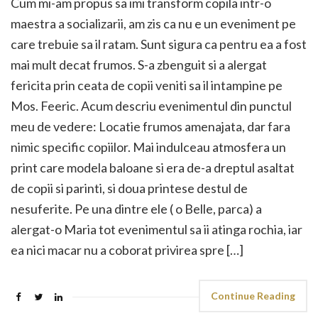
Cum mi-am propus sa imi transform copila intr-o
maestra a socializarii, am zis ca nu e un eveniment pe
care trebuie sa il ratam. Sunt sigura ca pentru ea a fost
mai mult decat frumos. S-a zbenguit si a alergat
fericita prin ceata de copii veniti sa il intampine pe
Mos. Feeric. Acum descriu evenimentul din punctul
meu de vedere: Locatie frumos amenajata, dar fara
nimic specific copiilor. Mai indulceau atmosfera un
print care modela baloane si era de-a dreptul asaltat
de copii si parinti, si doua printese destul de
nesuferite. Pe una dintre ele ( o Belle, parca) a
alergat-o Maria tot evenimentul sa ii atinga rochia, iar
ea nici macar nu a coborat privirea spre […]
Continue Reading