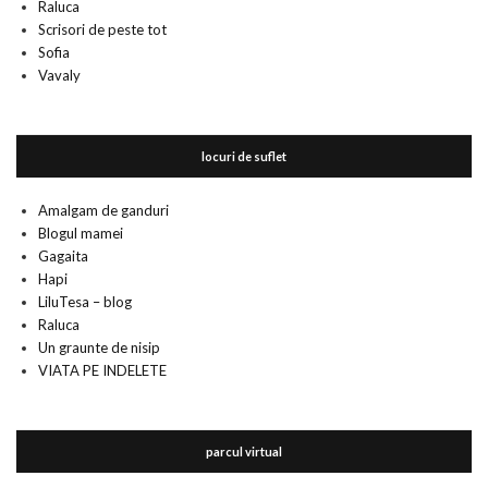
Raluca
Scrisori de peste tot
Sofia
Vavaly
locuri de suflet
Amalgam de ganduri
Blogul mamei
Gagaita
Hapi
LiluTesa – blog
Raluca
Un graunte de nisip
VIATA PE INDELETE
parcul virtual