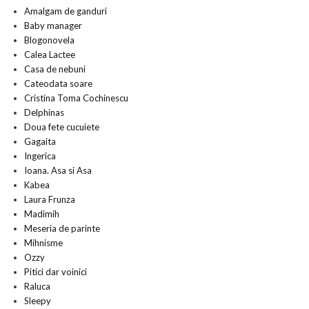
Amalgam de ganduri
Baby manager
Blogonovela
Calea Lactee
Casa de nebuni
Cateodata soare
Cristina Toma Cochinescu
Delphinas
Doua fete cucuiete
Gagaita
Ingerica
Ioana. Asa si Asa
Kabea
Laura Frunza
Madimih
Meseria de parinte
Mihnisme
Ozzy
Pitici dar voinici
Raluca
Sleepy