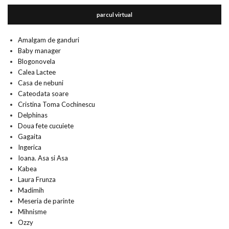
parcul virtual
Amalgam de ganduri
Baby manager
Blogonovela
Calea Lactee
Casa de nebuni
Cateodata soare
Cristina Toma Cochinescu
Delphinas
Doua fete cucuiete
Gagaita
Ingerica
Ioana. Asa si Asa
Kabea
Laura Frunza
Madimih
Meseria de parinte
Mihnisme
Ozzy