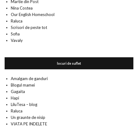
Martie din Post
Nina Costea
Our English Homeschool
Raluca
Scrisori de peste tot
Sofia
Vavaly
locuri de suflet
Amalgam de ganduri
Blogul mamei
Gagaita
Hapi
LiluTesa – blog
Raluca
Un graunte de nisip
VIATA PE INDELETE