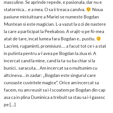
masculine. Se aprinde repede, e pasionala, dar nu e
statornica… e a mea. O sa ii treaca candva.
Noua
pasiune mistuitoare a Mariei se numeste Bogdan
Muntean si este magician. L-a vazut la o zi de nastere
la care a participat la Peekaboo. A vrajit-o pe fii-mea
atat de tare, incat lumea fara Bogdan e.. pustiu.
Lacrimi, rugaminti, promisiuni…. a facut tot ce i-a stat
in putinta pentru a-l avea pe Bogdan la ziua ei. A
incercat cand la mine, cand la ta-su ba chiar si la
bunici.. saracuta… Am incercat sa o multumim cu
altcineva… in zadar: „Bogdan este singurul care
cunoaste cuvintele magice”. Orice am incercat sa
facem, nu am reusit sa i-l scoatem pe Bogdan din cap
asa ca in plina Duminica a trebuit sa stau sa i-l gasesc
pe […]