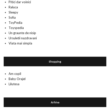
Pitici dar voinici
Raluca
Sleepy
Sofia
ToyPedia
Toyspedia
Un graunte de nisip
Ursuletii nazdravani
Viata mai simpla
Shopping
Am copil
Baby Orajel
Lilutesa
Arhiva