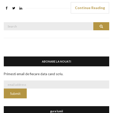
Continue Reading
Search
Search
for:
ABONARE LA NOUATI
Primesti email de fiecare data cand scriu.
gura lumii