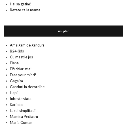
Hai sa gatim!
Retete ca la mama
imi plac
Amalgam de ganduri
B24Kids
Cu mastile jos
Elena
Fifi chiar stie!
Free your mind!
Gagaita
Ganduri in dezordine
Hapi
Iubeste viata
Karioka
Luxul simplitatii
Mamica Pediatru
Maria Coman