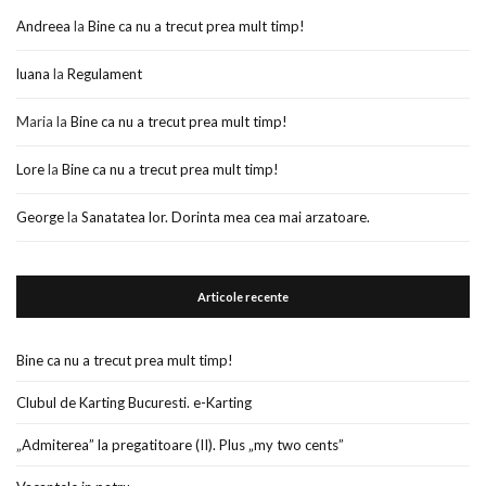
Andreea
la
Bine ca nu a trecut prea mult timp!
luana
la
Regulament
Maria
la
Bine ca nu a trecut prea mult timp!
Lore
la
Bine ca nu a trecut prea mult timp!
George
la
Sanatatea lor. Dorinta mea cea mai arzatoare.
Articole recente
Bine ca nu a trecut prea mult timp!
Clubul de Karting Bucuresti. e-Karting
„Admiterea” la pregatitoare (II). Plus „my two cents”