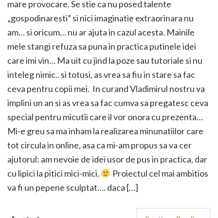
mare provocare. Se stie ca nu posed talente
„gospodinaresti” si nici imaginatie extraorinara nu
am… si oricum… nu ar ajuta in cazul acesta. Mainile
mele stangi refuza sa puna in practica putinele idei
care imi vin… Ma uit cu jind la poze sau tutoriale si nu
inteleg nimic.. si totusi, as vrea sa fiu in stare sa fac
ceva pentru copii mei. In curand Vladimirul nostru va
implini un an si as vrea sa fac cumva sa pregatesc ceva
special pentru micutii care il vor onora cu prezenta…
Mi-e greu sa ma inham la realizarea minunatiilor care
tot circula in online, asa ca mi-am propus sa va cer
ajutorul: am nevoie de idei usor de pus in practica, dar
cu lipici la pitici mici-mici.
Proiectul cel mai ambitios
va fi un pepene sculptat…. daca […]