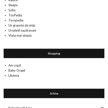
Raluca
Sleepy
Sofia
ToyPedia
Toyspedia
Un graunte de nisip
Ursuletii nazdravani
Viata mai simpla
Shopping
Am copil
Baby Orajel
Lilutesa
Arhiva
Arhiva