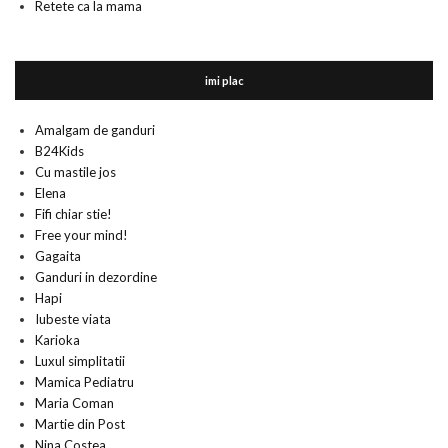
Retete ca la mama
imi plac
Amalgam de ganduri
B24Kids
Cu mastile jos
Elena
Fifi chiar stie!
Free your mind!
Gagaita
Ganduri in dezordine
Hapi
Iubeste viata
Karioka
Luxul simplitatii
Mamica Pediatru
Maria Coman
Martie din Post
Nina Costea