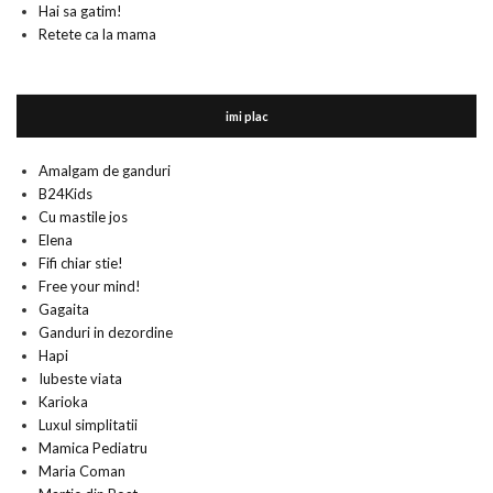
Hai sa gatim!
Retete ca la mama
imi plac
Amalgam de ganduri
B24Kids
Cu mastile jos
Elena
Fifi chiar stie!
Free your mind!
Gagaita
Ganduri in dezordine
Hapi
Iubeste viata
Karioka
Luxul simplitatii
Mamica Pediatru
Maria Coman