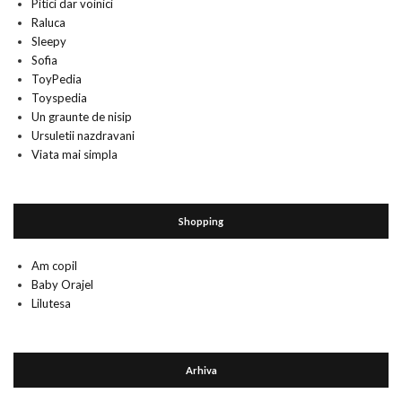
Pitici dar voinici
Raluca
Sleepy
Sofia
ToyPedia
Toyspedia
Un graunte de nisip
Ursuletii nazdravani
Viata mai simpla
Shopping
Am copil
Baby Orajel
Lilutesa
Arhiva