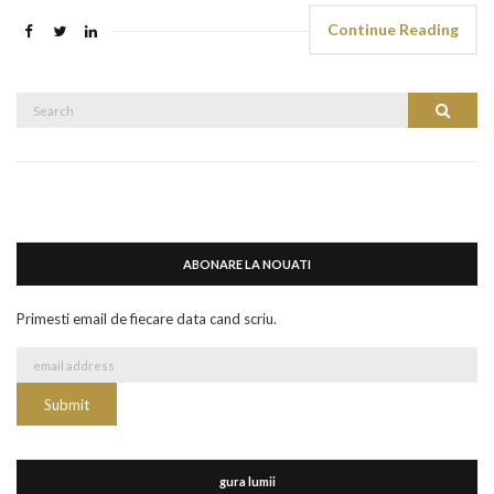
Continue Reading
Search
Search
for:
ABONARE LA NOUATI
Primesti email de fiecare data cand scriu.
gura lumii