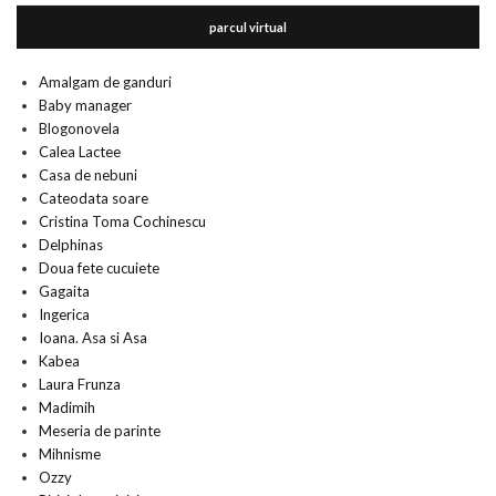
parcul virtual
Amalgam de ganduri
Baby manager
Blogonovela
Calea Lactee
Casa de nebuni
Cateodata soare
Cristina Toma Cochinescu
Delphinas
Doua fete cucuiete
Gagaita
Ingerica
Ioana. Asa si Asa
Kabea
Laura Frunza
Madimih
Meseria de parinte
Mihnisme
Ozzy