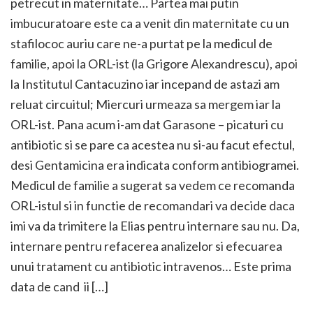
petrecut in maternitate… Partea mai putin
imbucuratoare este ca a venit din maternitate cu un
stafilococ auriu care ne-a purtat pe la medicul de
familie, apoi la ORL-ist (la Grigore Alexandrescu), apoi
la Institutul Cantacuzino iar incepand de astazi am
reluat circuitul; Miercuri urmeaza sa mergem iar la
ORL-ist. Pana acum i-am dat Garasone – picaturi cu
antibiotic si se pare ca acestea nu si-au facut efectul,
desi Gentamicina era indicata conform antibiogramei.
Medicul de familie a sugerat sa vedem ce recomanda
ORL-istul si in functie de recomandari va decide daca
imi va da trimitere la Elias pentru internare sau nu. Da,
internare pentru refacerea analizelor si efecuarea
unui tratament cu antibiotic intravenos… Este prima
data de cand ii […]