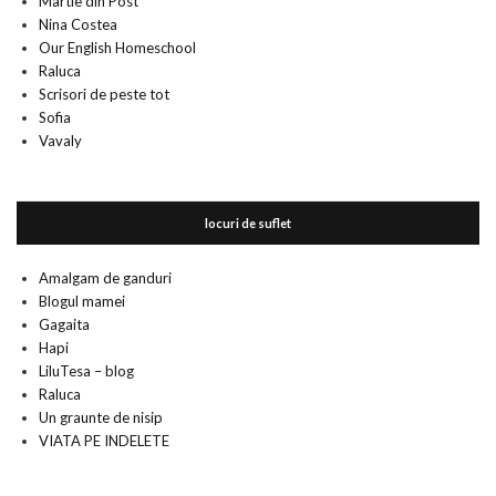
Martie din Post
Nina Costea
Our English Homeschool
Raluca
Scrisori de peste tot
Sofia
Vavaly
locuri de suflet
Amalgam de ganduri
Blogul mamei
Gagaita
Hapi
LiluTesa – blog
Raluca
Un graunte de nisip
VIATA PE INDELETE