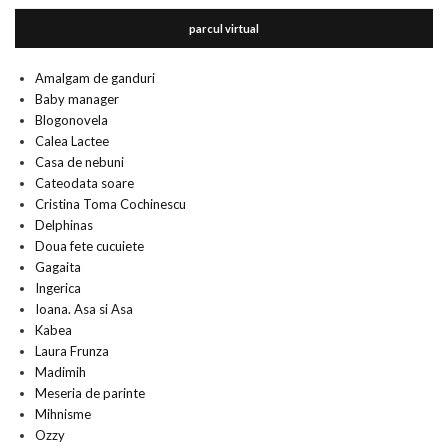
parcul virtual
Amalgam de ganduri
Baby manager
Blogonovela
Calea Lactee
Casa de nebuni
Cateodata soare
Cristina Toma Cochinescu
Delphinas
Doua fete cucuiete
Gagaita
Ingerica
Ioana. Asa si Asa
Kabea
Laura Frunza
Madimih
Meseria de parinte
Mihnisme
Ozzy