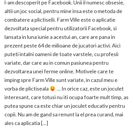
l-am descoperit pe Facebook. Unii il numesc obsesie,
altii un joc social, pentru mine insa este o metoda de
combatere a plictiselii. Farm Ville este o aplicatie
dezvoltata special pentru utilizatorii Facebook, si
lansata in luna iunie a acestui an, care are pana in
prezent peste 64 de milioane de jucatori activi. Aici
puteti intalni oameni de toate varstele, cu profesii
variate, dar care au in comun pasiunea pentru
dezvoltarea unei ferme online. Motivele care te
imping spre Farm Ville sunt variate, in cazul meu e
vorba de plictiseala
… In orice caz, este un joculet
interesant, care totusi nu iti ocupa foarte mult timp, as
putea spune ca este chiar un joculet educativ pentru
copii. Nu am de gand sa renunt la el prea curand, mai
ales ca aplicatia […]