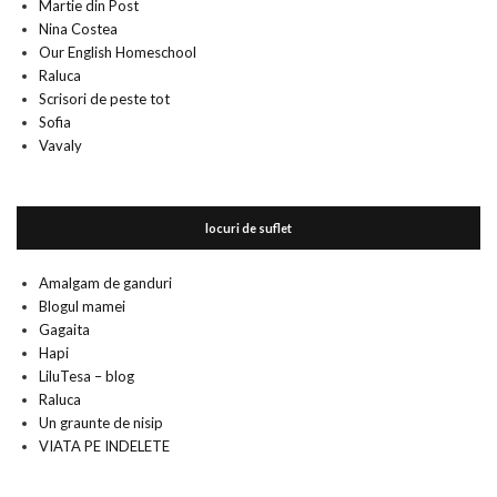
Martie din Post
Nina Costea
Our English Homeschool
Raluca
Scrisori de peste tot
Sofia
Vavaly
locuri de suflet
Amalgam de ganduri
Blogul mamei
Gagaita
Hapi
LiluTesa – blog
Raluca
Un graunte de nisip
VIATA PE INDELETE