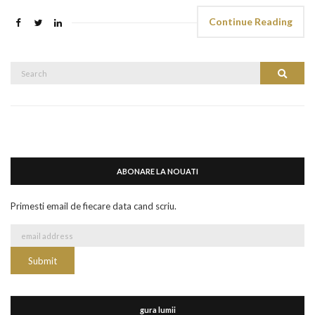
Continue Reading
Search
Search
for:
ABONARE LA NOUATI
Primesti email de fiecare data cand scriu.
gura lumii