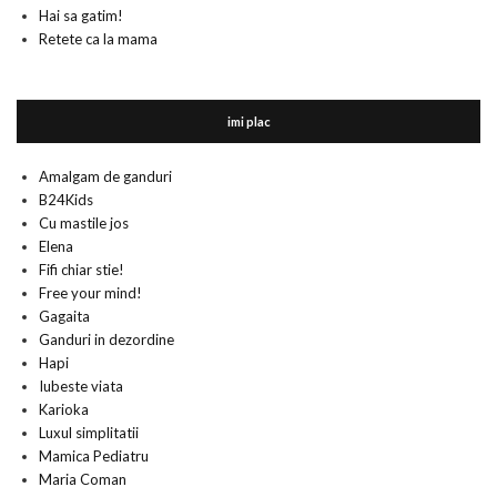
Hai sa gatim!
Retete ca la mama
imi plac
Amalgam de ganduri
B24Kids
Cu mastile jos
Elena
Fifi chiar stie!
Free your mind!
Gagaita
Ganduri in dezordine
Hapi
Iubeste viata
Karioka
Luxul simplitatii
Mamica Pediatru
Maria Coman