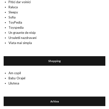
Pitici dar voinici
Raluca
Sleepy
Sofia
ToyPedia
Toyspedia
Un graunte de nisip
Ursuletii nazdravani
Viata mai simpla
Shopping
Am copil
Baby Orajel
Lilutesa
Arhiva