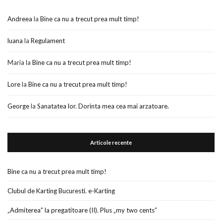
Andreea
la
Bine ca nu a trecut prea mult timp!
luana
la
Regulament
Maria
la
Bine ca nu a trecut prea mult timp!
Lore
la
Bine ca nu a trecut prea mult timp!
George
la
Sanatatea lor. Dorinta mea cea mai arzatoare.
Articole recente
Bine ca nu a trecut prea mult timp!
Clubul de Karting Bucuresti. e-Karting
„Admiterea” la pregatitoare (II). Plus „my two cents”