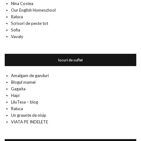
Nina Costea
Our English Homeschool
Raluca
Scrisori de peste tot
Sofia
Vavaly
locuri de suflet
Amalgam de ganduri
Blogul mamei
Gagaita
Hapi
LiluTesa – blog
Raluca
Un graunte de nisip
VIATA PE INDELETE