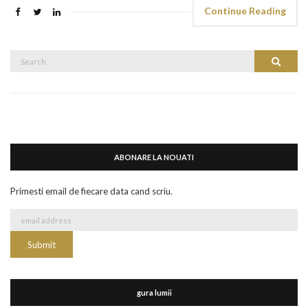
Continue Reading
Search
Search
for:
ABONARE LA NOUATI
Primesti email de fiecare data cand scriu.
gura lumii