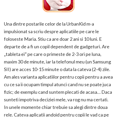
Una dintre postarile celor de la UrbanKid m-a
impulsionat sa scriu despre aplicatiile pe care le
foloseste Maria. Stiu ca are doar 2 ani si 10 luni. E
departe de a fi un copil dependent de gadgeturi. Are
„tableta ei” pe care o primeste de 2-3 ori pe luna,
maxim 30 de minute, iar la telefonul meu (un Samsung
SII) are acces 10-15 minute o data la cateva (2-4) zile.
Am ales varianta aplicatiilor pentru copii pentru a avea
cu ce sa ii ocupam timpul atunci cand nu se poate juca
fizic; de exemplu cand suntem plecati de acasa… Daca
sunteti impotriva deciziei mele, va rog nu ma certati.
In unele momente chiar trebuie sa alegi dintre doua
rele. Cateva aplicatii andoid pentru copii le vad ca pe