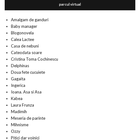
parcul virtual
Amalgam de ganduri
Baby manager
Blogonovela
Calea Lactee
Casa de nebuni
Cateodata soare
Cristina Toma Cochinescu
Delphinas
Doua fete cucuiete
Gagaita
Ingerica
Ioana. Asa si Asa
Kabea
Laura Frunza
Madimih
Meseria de parinte
Mihnisme
Ozzy
Pitici dar voinici