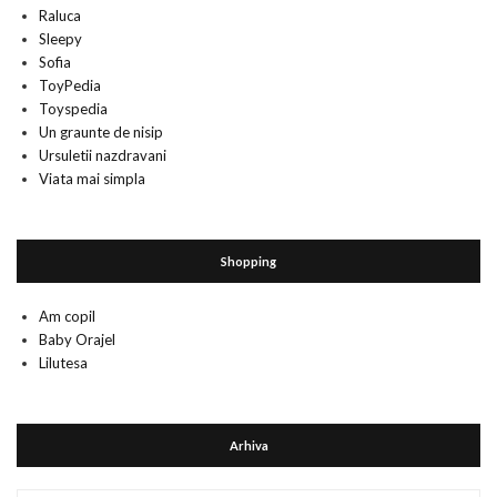
Raluca
Sleepy
Sofia
ToyPedia
Toyspedia
Un graunte de nisip
Ursuletii nazdravani
Viata mai simpla
Shopping
Am copil
Baby Orajel
Lilutesa
Arhiva