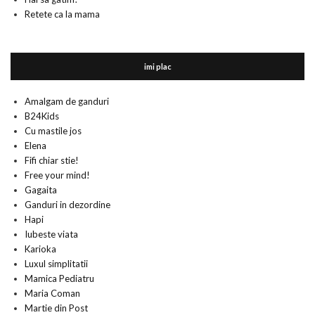
Retete ca la mama
imi plac
Amalgam de ganduri
B24Kids
Cu mastile jos
Elena
Fifi chiar stie!
Free your mind!
Gagaita
Ganduri in dezordine
Hapi
Iubeste viata
Karioka
Luxul simplitatii
Mamica Pediatru
Maria Coman
Martie din Post