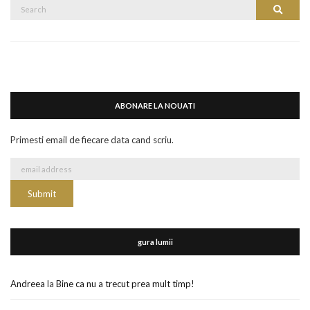
Search
Search
for:
ABONARE LA NOUATI
Primesti email de fiecare data cand scriu.
gura lumii
Andreea
la
Bine ca nu a trecut prea mult timp!