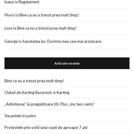
luana
la
Regulament
Maria
la
Bine ca nu a trecut prea mult timp!
Lore
la
Bine ca nu a trecut prea mult timp!
George
la
Sanatatea lor. Dorinta mea cea mai arzatoare.
Articole recente
Bine ca nu a trecut prea mult timp!
Clubul de Karting Bucuresti. e-Karting
„Admiterea” la pregatitoare (II). Plus „my two cents”
Vacantele in patru
Protestele prin ochii unui copil de aproape 7 ani