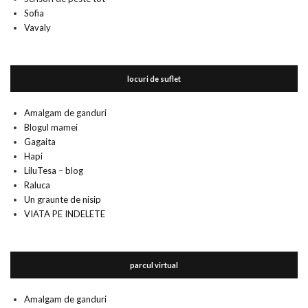
Sofia
Vavaly
locuri de suflet
Amalgam de ganduri
Blogul mamei
Gagaita
Hapi
LiluTesa – blog
Raluca
Un graunte de nisip
VIATA PE INDELETE
parcul virtual
Amalgam de ganduri