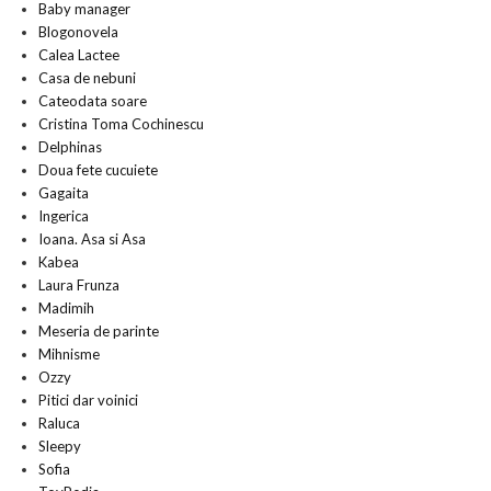
Baby manager
Blogonovela
Calea Lactee
Casa de nebuni
Cateodata soare
Cristina Toma Cochinescu
Delphinas
Doua fete cucuiete
Gagaita
Ingerica
Ioana. Asa si Asa
Kabea
Laura Frunza
Madimih
Meseria de parinte
Mihnisme
Ozzy
Pitici dar voinici
Raluca
Sleepy
Sofia