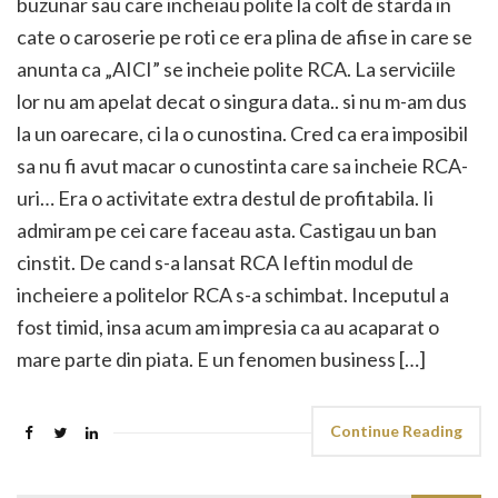
buzunar sau care incheiau polite la colt de starda in
cate o caroserie pe roti ce era plina de afise in care se
anunta ca „AICI” se incheie polite RCA. La serviciile
lor nu am apelat decat o singura data.. si nu m-am dus
la un oarecare, ci la o cunostina. Cred ca era imposibil
sa nu fi avut macar o cunostinta care sa incheie RCA-
uri… Era o activitate extra destul de profitabila. Ii
admiram pe cei care faceau asta. Castigau un ban
cinstit. De cand s-a lansat RCA Ieftin modul de
incheiere a politelor RCA s-a schimbat. Inceputul a
fost timid, insa acum am impresia ca au acaparat o
mare parte din piata. E un fenomen business […]
Continue Reading