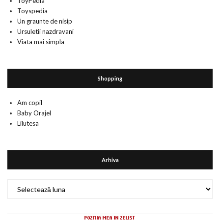
ToyPedia
Toyspedia
Un graunte de nisip
Ursuletii nazdravani
Viata mai simpla
Shopping
Am copil
Baby Orajel
Lilutesa
Arhiva
Arhiva