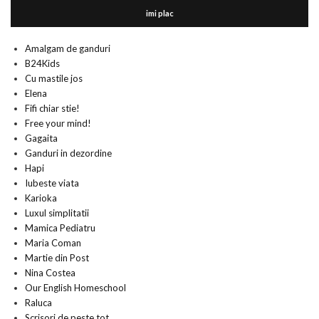
imi plac
Amalgam de ganduri
B24Kids
Cu mastile jos
Elena
Fifi chiar stie!
Free your mind!
Gagaita
Ganduri in dezordine
Hapi
Iubeste viata
Karioka
Luxul simplitatii
Mamica Pediatru
Maria Coman
Martie din Post
Nina Costea
Our English Homeschool
Raluca
Scrisori de peste tot