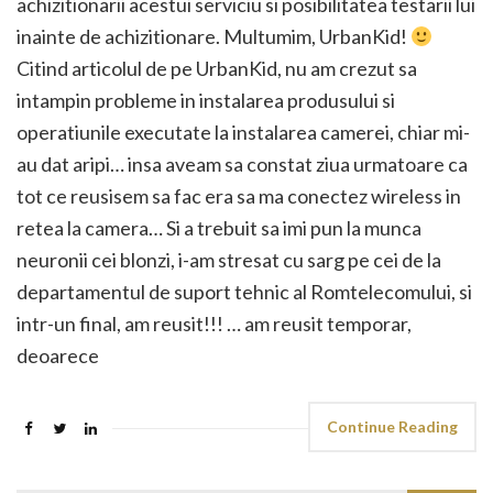
achizitionarii acestui serviciu si posibilitatea testarii lui
inainte de achizitionare. Multumim, UrbanKid!
Citind articolul de pe UrbanKid, nu am crezut sa
intampin probleme in instalarea produsului si
operatiunile executate la instalarea camerei, chiar mi-
au dat aripi… insa aveam sa constat ziua urmatoare ca
tot ce reusisem sa fac era sa ma conectez wireless in
retea la camera… Si a trebuit sa imi pun la munca
neuronii cei blonzi, i-am stresat cu sarg pe cei de la
departamentul de suport tehnic al Romtelecomului, si
intr-un final, am reusit!!! … am reusit temporar,
deoarece
Continue Reading