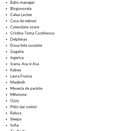
Baby manager
Blogonovela
Calea Lactee
Casa de nebuni
Cateodata soare
Cristina Toma Cochinescu
Delphinas
Doua fete cucuiete
Gagaita
Ingerica
Ioana. Asa si Asa
Kabea
Laura Frunza
Madimih
Meseria de parinte
Mihnisme
Ozzy
Pitici dar voinici
Raluca
Sleepy
Sofia