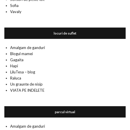
Sofia
Vavaly
locuri de suflet
Amalgam de ganduri
Blogul mamei
Gagaita
Hapi
LiluTesa – blog
Raluca
Un graunte de nisip
VIATA PE INDELETE
parcul virtual
Amalgam de ganduri