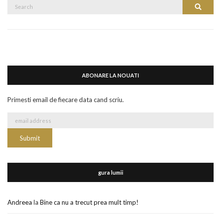
Search
Search
for:
ABONARE LA NOUATI
Primesti email de fiecare data cand scriu.
gura lumii
Andreea
la
Bine ca nu a trecut prea mult timp!