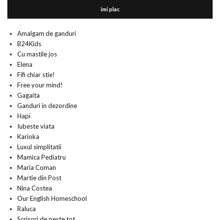
imi plac
Amalgam de ganduri
B24Kids
Cu mastile jos
Elena
Fifi chiar stie!
Free your mind!
Gagaita
Ganduri in dezordine
Hapi
Iubeste viata
Karioka
Luxul simplitatii
Mamica Pediatru
Maria Coman
Martie din Post
Nina Costea
Our English Homeschool
Raluca
Scrisori de peste tot