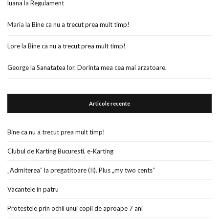
luana
la
Regulament
Maria
la
Bine ca nu a trecut prea mult timp!
Lore
la
Bine ca nu a trecut prea mult timp!
George
la
Sanatatea lor. Dorinta mea cea mai arzatoare.
Articole recente
Bine ca nu a trecut prea mult timp!
Clubul de Karting Bucuresti. e-Karting
„Admiterea” la pregatitoare (II). Plus „my two cents”
Vacantele in patru
Protestele prin ochii unui copil de aproape 7 ani