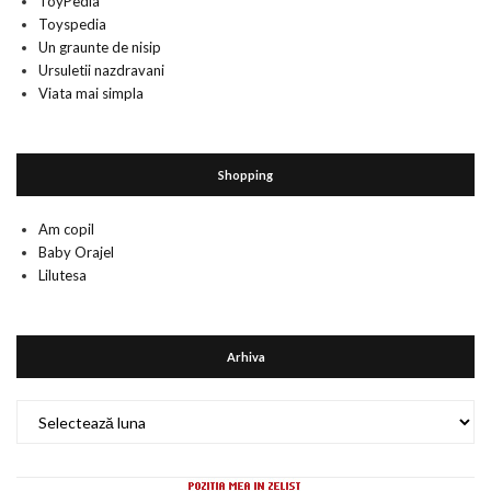
ToyPedia
Toyspedia
Un graunte de nisip
Ursuletii nazdravani
Viata mai simpla
Shopping
Am copil
Baby Orajel
Lilutesa
Arhiva
Arhiva