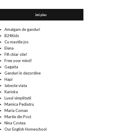
imi plac
Amalgam de ganduri
B24Kids
Cu mastile jos
Elena
Fifi chiar stie!
Free your mind!
Gagaita
Ganduri in dezordine
Hapi
Iubeste viata
Karioka
Luxul simplitatii
Mamica Pediatru
Maria Coman
Martie din Post
Nina Costea
Our English Homeschool