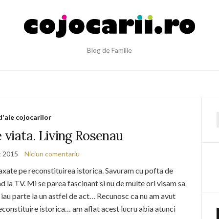
Blog de Familie
d'ale cojocarilor
f
e viata. Living Rosenau
t 2015
Niciun comentariu
xate pe reconstituirea istorica. Savuram cu pofta de
 la TV. Mi se parea fascinant si nu de multe ori visam sa
a iau parte la un astfel de act… Recunosc ca nu am avut
econstituire istorica… am aflat acest lucru abia atunci