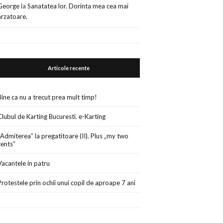
George
la
Sanatatea lor. Dorinta mea cea mai
arzatoare.
Articole recente
Bine ca nu a trecut prea mult timp!
Clubul de Karting Bucuresti. e-Karting
„Admiterea” la pregatitoare (II). Plus „my two
cents”
Vacantele in patru
Protestele prin ochii unui copil de aproape 7 ani