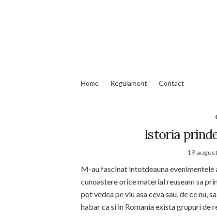
Home
Regulament
Contact
Istoria prind
19 augus
M-au fascinat intotdeauna evenimentele a
cunoastere orice material reuseam sa prind
pot vedea pe viu asa ceva sau, de ce nu, s
habar ca si in Romania exista grupuri de r