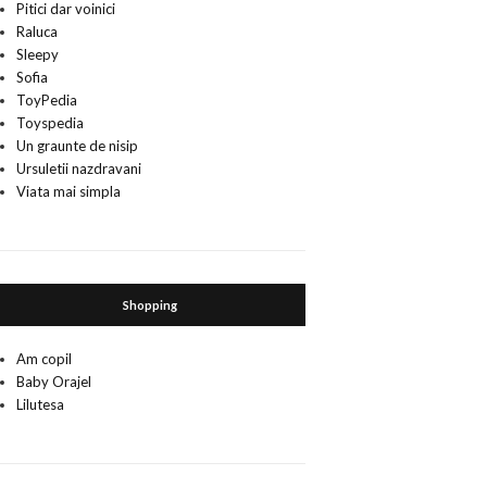
Pitici dar voinici
Raluca
Sleepy
Sofia
ToyPedia
Toyspedia
Un graunte de nisip
Ursuletii nazdravani
Viata mai simpla
Shopping
Am copil
Baby Orajel
Lilutesa