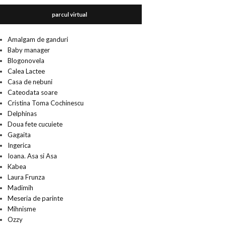
parcul virtual
Amalgam de ganduri
Baby manager
Blogonovela
Calea Lactee
Casa de nebuni
Cateodata soare
Cristina Toma Cochinescu
Delphinas
Doua fete cucuiete
Gagaita
Ingerica
Ioana. Asa si Asa
Kabea
Laura Frunza
Madimih
Meseria de parinte
Mihnisme
Ozzy