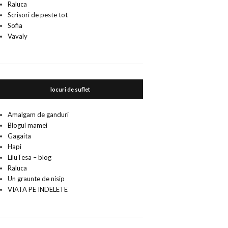
Raluca
Scrisori de peste tot
Sofia
Vavaly
locuri de suflet
Amalgam de ganduri
Blogul mamei
Gagaita
Hapi
LiluTesa – blog
Raluca
Un graunte de nisip
VIATA PE INDELETE