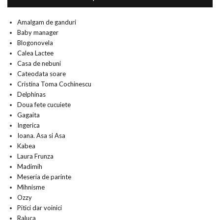
Amalgam de ganduri
Baby manager
Blogonovela
Calea Lactee
Casa de nebuni
Cateodata soare
Cristina Toma Cochinescu
Delphinas
Doua fete cucuiete
Gagaita
Ingerica
Ioana. Asa si Asa
Kabea
Laura Frunza
Madimih
Meseria de parinte
Mihnisme
Ozzy
Pitici dar voinici
Raluca