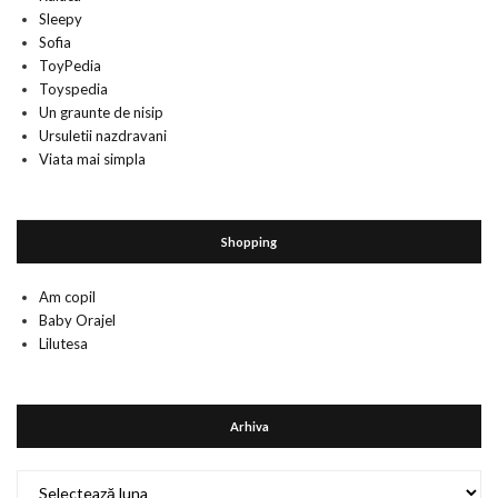
Sleepy
Sofia
ToyPedia
Toyspedia
Un graunte de nisip
Ursuletii nazdravani
Viata mai simpla
Shopping
Am copil
Baby Orajel
Lilutesa
Arhiva
Arhiva