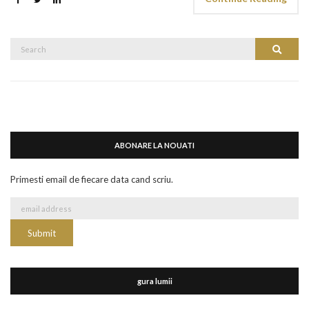
Search
Search
for:
ABONARE LA NOUATI
Primesti email de fiecare data cand scriu.
gura lumii