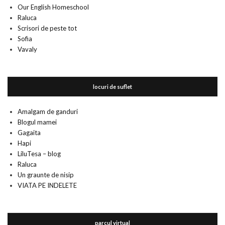
Our English Homeschool
Raluca
Scrisori de peste tot
Sofia
Vavaly
locuri de suflet
Amalgam de ganduri
Blogul mamei
Gagaita
Hapi
LiluTesa – blog
Raluca
Un graunte de nisip
VIATA PE INDELETE
parcul virtual