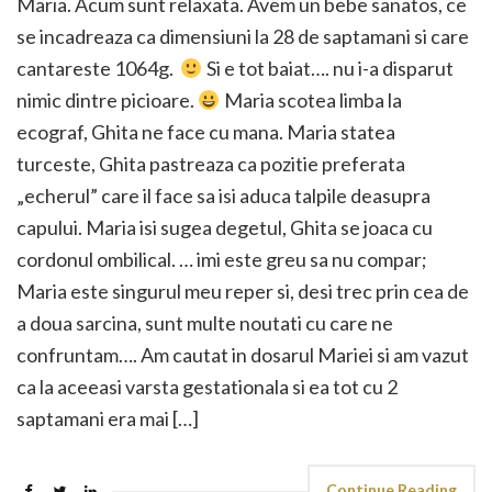
Maria. Acum sunt relaxata. Avem un bebe sanatos, ce
se incadreaza ca dimensiuni la 28 de saptamani si care
cantareste 1064g.
Si e tot baiat…. nu i-a disparut
nimic dintre picioare.
Maria scotea limba la
ecograf, Ghita ne face cu mana. Maria statea
turceste, Ghita pastreaza ca pozitie preferata
„echerul” care il face sa isi aduca talpile deasupra
capului. Maria isi sugea degetul, Ghita se joaca cu
cordonul ombilical. … imi este greu sa nu compar;
Maria este singurul meu reper si, desi trec prin cea de
a doua sarcina, sunt multe noutati cu care ne
confruntam…. Am cautat in dosarul Mariei si am vazut
ca la aceeasi varsta gestationala si ea tot cu 2
saptamani era mai […]
Continue Reading