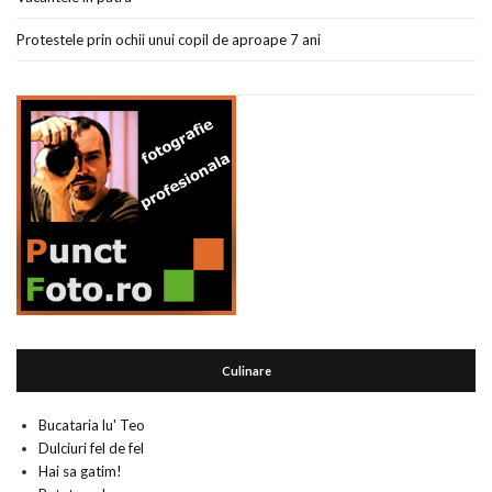
Protestele prin ochii unui copil de aproape 7 ani
Culinare
Bucataria lu' Teo
Dulciuri fel de fel
Hai sa gatim!