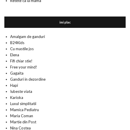
Retete ca la mama
imi plac
Amalgam de ganduri
B24Kids
Cu mastile jos
Elena
Fifi chiar stie!
Free your mind!
Gagaita
Ganduri in dezordine
Hapi
Iubeste viata
Karioka
Luxul simplitatii
Mamica Pediatru
Maria Coman
Martie din Post
Nina Costea