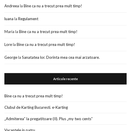
Andreea
la
Bine ca nu a trecut prea mult timp!
luana
la
Regulament
Maria
la
Bine ca nu a trecut prea mult timp!
Lore
la
Bine ca nu a trecut prea mult timp!
George
la
Sanatatea lor. Dorinta mea cea mai arzatoare.
Articole recente
Bine ca nu a trecut prea mult timp!
Clubul de Karting Bucuresti. e-Karting
„Admiterea” la pregatitoare (II). Plus „my two cents”
Vacantele in patru