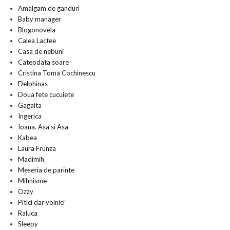
Amalgam de ganduri
Baby manager
Blogonovela
Calea Lactee
Casa de nebuni
Cateodata soare
Cristina Toma Cochinescu
Delphinas
Doua fete cucuiete
Gagaita
Ingerica
Ioana. Asa si Asa
Kabea
Laura Frunza
Madimih
Meseria de parinte
Mihnisme
Ozzy
Pitici dar voinici
Raluca
Sleepy