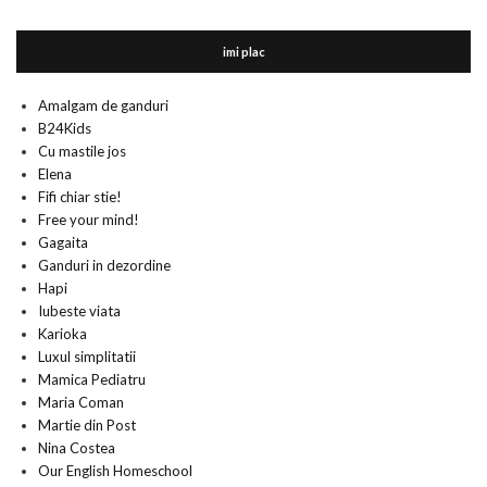
imi plac
Amalgam de ganduri
B24Kids
Cu mastile jos
Elena
Fifi chiar stie!
Free your mind!
Gagaita
Ganduri in dezordine
Hapi
Iubeste viata
Karioka
Luxul simplitatii
Mamica Pediatru
Maria Coman
Martie din Post
Nina Costea
Our English Homeschool