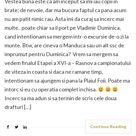
Vestea buna este ca am inceput sa imi iau copii in
brate; de nevoie, dar ma bucura faptul ca pana acum
nu am patit nimic rau. Asta imi da curaj sa incerc mai
multe.. poate chiar sa il port pe Vladimir Duminica,
cand intentionam sa mergem intr-o excursie de-o zi la
munte. Btw, are cineva o Manduca sau un alt ssc de
imprumut pentru Duminica? Vrem sa mergem sa
vedem finalul Etapei a XVI-a – Rasnov a campionatului
de viteza in coasta si daca ne ramane timp,
intentionam sa ajungem si pana la Plaiul Foii. Poate ma
intorc si eu cu operatia complet inchisa.
Incerc sa ma adun si sa termin de scris cele doua
drafturi […]
Continue Reading