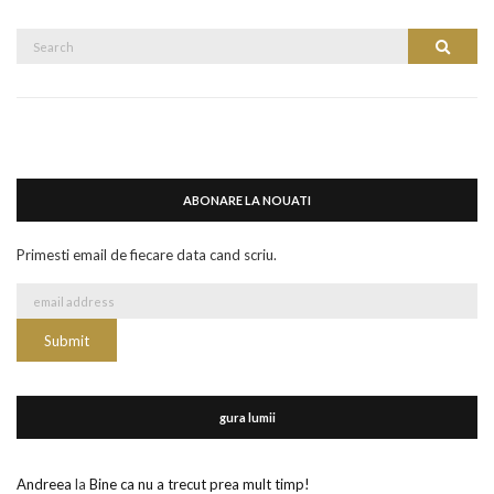
Search
Search
for:
ABONARE LA NOUATI
Primesti email de fiecare data cand scriu.
gura lumii
Andreea
la
Bine ca nu a trecut prea mult timp!