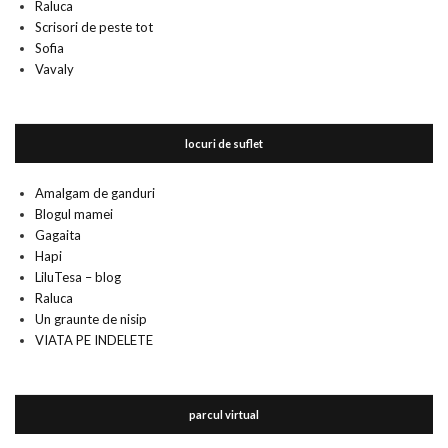
Raluca
Scrisori de peste tot
Sofia
Vavaly
locuri de suflet
Amalgam de ganduri
Blogul mamei
Gagaita
Hapi
LiluTesa – blog
Raluca
Un graunte de nisip
VIATA PE INDELETE
parcul virtual