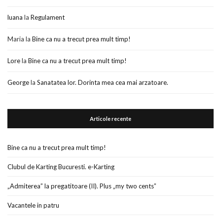
luana
la
Regulament
Maria
la
Bine ca nu a trecut prea mult timp!
Lore
la
Bine ca nu a trecut prea mult timp!
George
la
Sanatatea lor. Dorinta mea cea mai arzatoare.
Articole recente
Bine ca nu a trecut prea mult timp!
Clubul de Karting Bucuresti. e-Karting
„Admiterea” la pregatitoare (II). Plus „my two cents”
Vacantele in patru