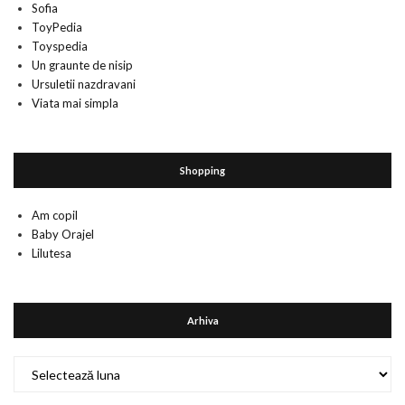
Sofia
ToyPedia
Toyspedia
Un graunte de nisip
Ursuletii nazdravani
Viata mai simpla
Shopping
Am copil
Baby Orajel
Lilutesa
Arhiva
Arhiva