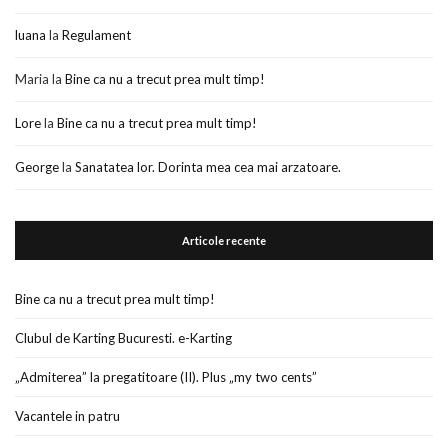
luana
la
Regulament
Maria
la
Bine ca nu a trecut prea mult timp!
Lore
la
Bine ca nu a trecut prea mult timp!
George
la
Sanatatea lor. Dorinta mea cea mai arzatoare.
Articole recente
Bine ca nu a trecut prea mult timp!
Clubul de Karting Bucuresti. e-Karting
„Admiterea” la pregatitoare (II). Plus „my two cents”
Vacantele in patru