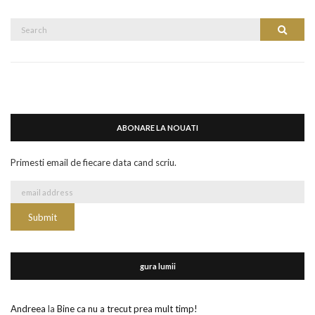
Search
Search
for:
ABONARE LA NOUATI
Primesti email de fiecare data cand scriu.
gura lumii
Andreea
la
Bine ca nu a trecut prea mult timp!