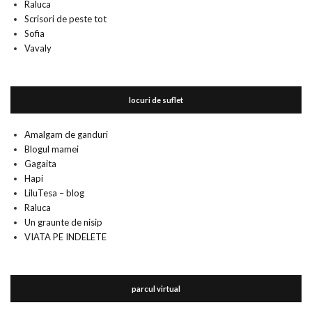
Raluca
Scrisori de peste tot
Sofia
Vavaly
locuri de suflet
Amalgam de ganduri
Blogul mamei
Gagaita
Hapi
LiluTesa – blog
Raluca
Un graunte de nisip
VIATA PE INDELETE
parcul virtual