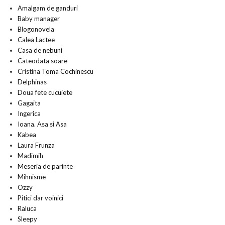
Amalgam de ganduri
Baby manager
Blogonovela
Calea Lactee
Casa de nebuni
Cateodata soare
Cristina Toma Cochinescu
Delphinas
Doua fete cucuiete
Gagaita
Ingerica
Ioana. Asa si Asa
Kabea
Laura Frunza
Madimih
Meseria de parinte
Mihnisme
Ozzy
Pitici dar voinici
Raluca
Sleepy