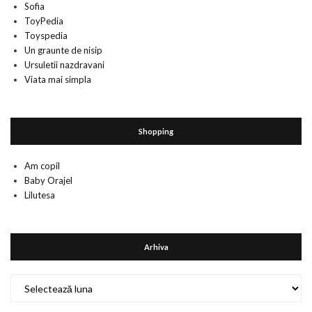
Sofia
ToyPedia
Toyspedia
Un graunte de nisip
Ursuletii nazdravani
Viata mai simpla
Shopping
Am copil
Baby Orajel
Lilutesa
Arhiva
Arhiva