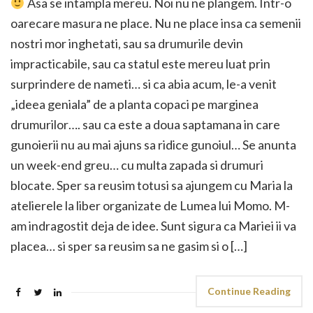
Asa se intampla mereu. Noi nu ne plangem. Intr-o
oarecare masura ne place. Nu ne place insa ca semenii
nostri mor inghetati, sau sa drumurile devin
impracticabile, sau ca statul este mereu luat prin
surprindere de nameti… si ca abia acum, le-a venit
„ideea geniala” de a planta copaci pe marginea
drumurilor…. sau ca este a doua saptamana in care
gunoierii nu au mai ajuns sa ridice gunoiul… Se anunta
un week-end greu… cu multa zapada si drumuri
blocate. Sper sa reusim totusi sa ajungem cu Maria la
atelierele la liber organizate de Lumea lui Momo. M-
am indragostit deja de idee. Sunt sigura ca Mariei ii va
placea… si sper sa reusim sa ne gasim si o […]
Continue Reading