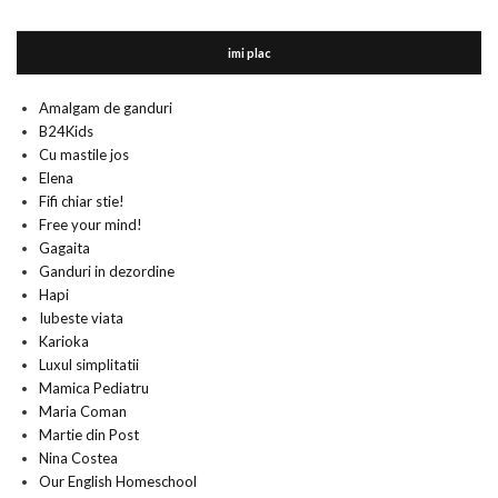
imi plac
Amalgam de ganduri
B24Kids
Cu mastile jos
Elena
Fifi chiar stie!
Free your mind!
Gagaita
Ganduri in dezordine
Hapi
Iubeste viata
Karioka
Luxul simplitatii
Mamica Pediatru
Maria Coman
Martie din Post
Nina Costea
Our English Homeschool