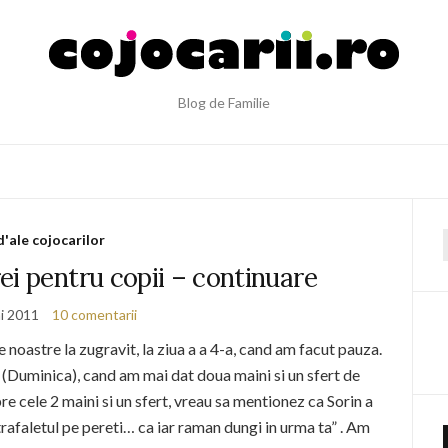
Blog de Familie
d'ale cojocarilor
f
i pentru copii – continuare
i 2011
10 comentarii
noastre la zugravit, la ziua a a 4-a, cand am facut pauza.
 (Duminica), cand am mai dat doua maini si un sfert de
e cele 2 maini si un sfert, vreau sa mentionez ca Sorin a
trafaletul pe pereti… ca iar raman dungi in urma ta” . Am