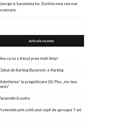
George
la
Sanatatea lor. Dorinta mea cea mai
arzatoare.
Articole recente
Bine ca nu a trecut prea mult timp!
Clubul de Karting Bucuresti. e-Karting
„Admiterea” la pregatitoare (II). Plus „my two
cents”
Vacantele in patru
Protestele prin ochii unui copil de aproape 7 ani