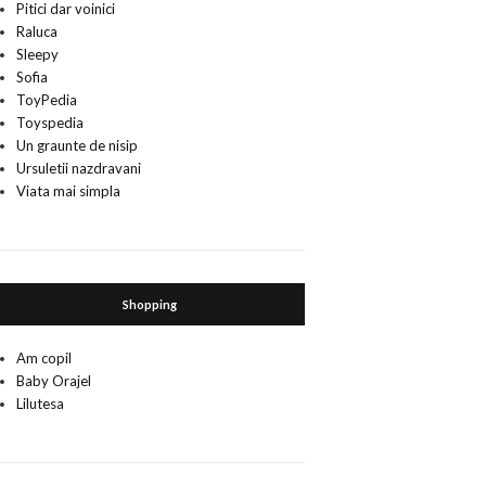
Pitici dar voinici
Raluca
Sleepy
Sofia
ToyPedia
Toyspedia
Un graunte de nisip
Ursuletii nazdravani
Viata mai simpla
Shopping
Am copil
Baby Orajel
Lilutesa