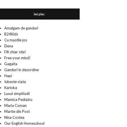
imi plac
Amalgam de ganduri
B24Kids
Cu mastile jos
Elena
Fifi chiar stie!
Free your mind!
Gagaita
Ganduri in dezordine
Hapi
Iubeste viata
Karioka
Luxul simplitatii
Mamica Pediatru
Maria Coman
Martie din Post
Nina Costea
Our English Homeschool