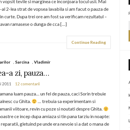
m vopsit tevile si marginea ce inconjoara tocul usii. Mai
e-al 2-lea strat de vopsea lavabila si am facut o pauza de
in curte. Dupa trei ore am fost sa verificam rezultatul –
 tavan ramasese o dunga de cca […]
Continue Reading
arilor
,
Sarcina
,
Vladimir
ea-a zi, pauza…
i 2011
12 comentarii
aptamana luam pauza… un fel de pauza, caci Sorin trebuie
talnesc cu Ghita.
… trebuia sa experimentam si
manii viitoare, revin cu poze si noutati despre Ghita.
noastre ce incep dupa amiaza si tin pana tarziu in noapte:
i reparatii, gletuind pe unde era nevoie si a dat o mana de