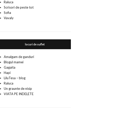
Raluca
Scrisori de peste tot
Sofia
Vavaly
locuri de suflet
Amalgam de ganduri
Blogul mamei
Gagaita
Hapi
LiluTesa – blog
Raluca
Un graunte de nisip
VIATA PE INDELETE