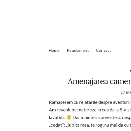
Home
Regulament
Contact
Amenajarea camere
17 ma
Ramasesem cu relatarile despre aventurile 
Am revenit pe metereze in cea de-a 5-a zi
lavabila.
Dar inainte sa povestesc despr
„cedat”: „Iubita mea, te rog, nu mai da cu 