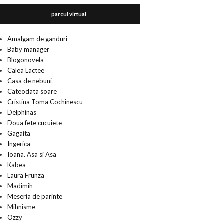
parcul virtual
Amalgam de ganduri
Baby manager
Blogonovela
Calea Lactee
Casa de nebuni
Cateodata soare
Cristina Toma Cochinescu
Delphinas
Doua fete cucuiete
Gagaita
Ingerica
Ioana. Asa si Asa
Kabea
Laura Frunza
Madimih
Meseria de parinte
Mihnisme
Ozzy