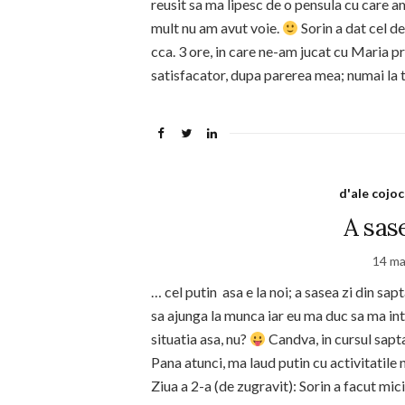
reusit sa ma lipesc de o pensula cu care a
mult nu am avut voie.
Sorin a dat cel d
cca. 3 ore, in care ne-am jucat cu Maria pr
satisfacator, dupa parerea mea; numai la
d'ale cojoc
A sas
14 ma
… cel putin asa e la noi; a sasea zi din s
sa ajunga la munca iar eu ma duc sa ma in
situatia asa, nu?
Candva, in cursul sapta
Pana atunci, ma laud putin cu activitatile 
Ziua a 2-a (de zugravit): Sorin a facut mic