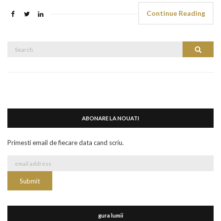
Continue Reading
Search
Search
for:
ABONARE LA NOUATI
Primesti email de fiecare data cand scriu.
gura lumii