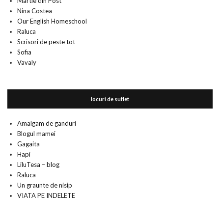
Martie din Post
Nina Costea
Our English Homeschool
Raluca
Scrisori de peste tot
Sofia
Vavaly
locuri de suflet
Amalgam de ganduri
Blogul mamei
Gagaita
Hapi
LiluTesa – blog
Raluca
Un graunte de nisip
VIATA PE INDELETE