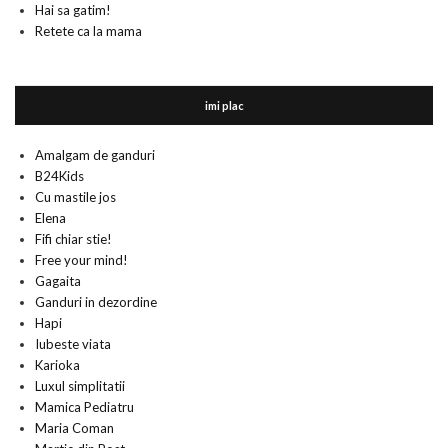
Hai sa gatim!
Retete ca la mama
imi plac
Amalgam de ganduri
B24Kids
Cu mastile jos
Elena
Fifi chiar stie!
Free your mind!
Gagaita
Ganduri in dezordine
Hapi
Iubeste viata
Karioka
Luxul simplitatii
Mamica Pediatru
Maria Coman