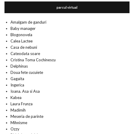
parcul virtual
Amalgam de ganduri
Baby manager
Blogonovela
Calea Lactee
Casa de nebuni
Cateodata soare
Cristina Toma Cochinescu
Delphinas
Doua fete cucuiete
Gagaita
Ingerica
Ioana. Asa si Asa
Kabea
Laura Frunza
Madimih
Meseria de parinte
Mihnisme
Ozzy