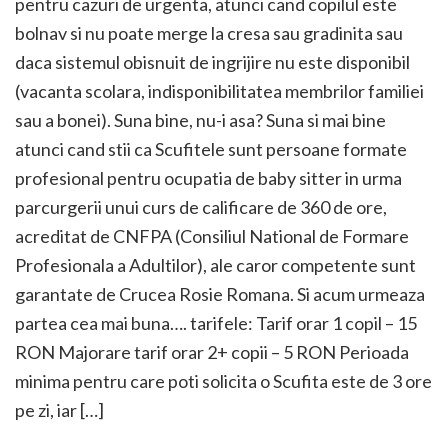
pentru cazuri de urgenta, atunci cand copilul este
bolnav si nu poate merge la cresa sau gradinita sau
daca sistemul obisnuit de ingrijire nu este disponibil
(vacanta scolara, indisponibilitatea membrilor familiei
sau a bonei). Suna bine, nu-i asa? Suna si mai bine
atunci cand stii ca Scufitele sunt persoane formate
profesional pentru ocupatia de baby sitter in urma
parcurgerii unui curs de calificare de 360 de ore,
acreditat de CNFPA (Consiliul National de Formare
Profesionala a Adultilor), ale caror competente sunt
garantate de Crucea Rosie Romana. Si acum urmeaza
partea cea mai buna…. tarifele: Tarif orar 1 copil – 15
RON Majorare tarif orar 2+ copii – 5 RON Perioada
minima pentru care poti solicita o Scufita este de 3 ore
pe zi, iar […]