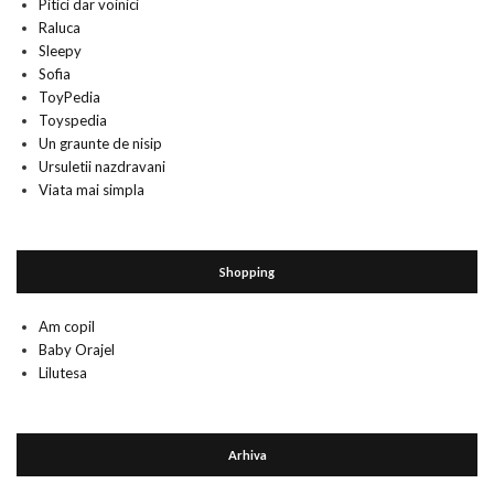
Pitici dar voinici
Raluca
Sleepy
Sofia
ToyPedia
Toyspedia
Un graunte de nisip
Ursuletii nazdravani
Viata mai simpla
Shopping
Am copil
Baby Orajel
Lilutesa
Arhiva