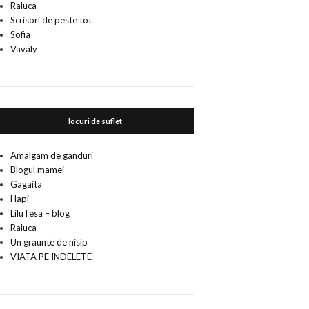
Raluca
Scrisori de peste tot
Sofia
Vavaly
locuri de suflet
Amalgam de ganduri
Blogul mamei
Gagaita
Hapi
LiluTesa – blog
Raluca
Un graunte de nisip
VIATA PE INDELETE