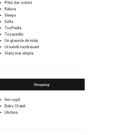
Pitici dar voinici
Raluca
Sleepy
Sofia
ToyPedia
Toyspedia
Un graunte de nisip
Ursuletii nazdravani
Viata mai simpla
Shopping
Am copil
Baby Orajel
Lilutesa