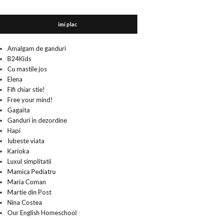
imi plac
Amalgam de ganduri
B24Kids
Cu mastile jos
Elena
Fifi chiar stie!
Free your mind!
Gagaita
Ganduri in dezordine
Hapi
Iubeste viata
Karioka
Luxul simplitatii
Mamica Pediatru
Maria Coman
Martie din Post
Nina Costea
Our English Homeschool