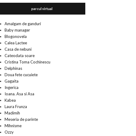
parcul virtual
Amalgam de ganduri
Baby manager
Blogonovela
Calea Lactee
Casa de nebuni
Cateodata soare
Cristina Toma Cochinescu
Delphinas
Doua fete cucuiete
Gagaita
Ingerica
Ioana. Asa si Asa
Kabea
Laura Frunza
Madimih
Meseria de parinte
Mihnisme
Ozzy