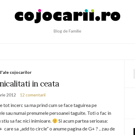
Blog de Familie
d'ale cojocarilor
f
nicalitati in ceata
arie 2012
12 comentarii
 tot incerc sa ma prind cum se face taguirea pe
le sau numai prenumele persoanei taguite. Toti o fac in
 stiu sa fac nici inimioare.
Si acum partea serioasa:
 care sa „add to circle” o anume pagina de G+ ? .. zau de