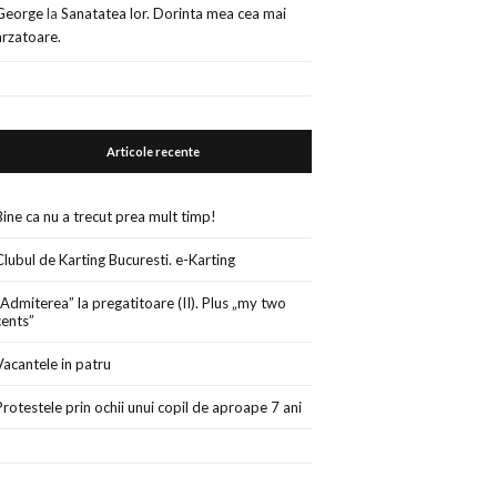
George
la
Sanatatea lor. Dorinta mea cea mai
arzatoare.
Articole recente
Bine ca nu a trecut prea mult timp!
Clubul de Karting Bucuresti. e-Karting
„Admiterea” la pregatitoare (II). Plus „my two
cents”
Vacantele in patru
Protestele prin ochii unui copil de aproape 7 ani