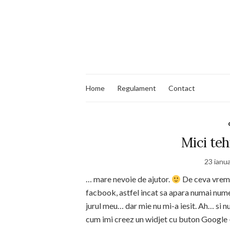
Home
Regulament
Contact
Mici teh
23 ianu
… mare nevoie de ajutor.
De ceva vreme
facbook, astfel incat sa apara numai nume
jurul meu… dar mie nu mi-a iesit. Ah… si nu
cum imi creez un widjet cu buton Google +