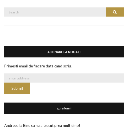
Search
Search
for:
ABONARE LA NOUATI
Primesti email de fiecare data cand scriu.
gura lumii
Andreea
la
Bine ca nu a trecut prea mult timp!