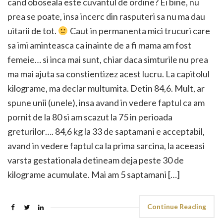
cand oboseala este cuvantul de ordine? Ei bine, nu
prea se poate, insa incerc din rasputeri sa nu ma dau
uitarii de tot.
Caut in permanenta mici trucuri care
sa imi aminteasca ca inainte de a fi mama am fost
femeie… si inca mai sunt, chiar daca simturile nu prea
ma mai ajuta sa constientizez acest lucru. La capitolul
kilograme, ma declar multumita. Detin 84,6. Mult, ar
spune unii (unele), insa avand in vedere faptul ca am
pornit de la 80 si am scazut la 75 in perioada
greturilor…. 84,6 kg la 33 de saptamani e acceptabil,
avand in vedere faptul ca la prima sarcina, la aceeasi
varsta gestationala detineam deja peste 30 de
kilograme acumulate. Mai am 5 saptamani […]
Continue Reading