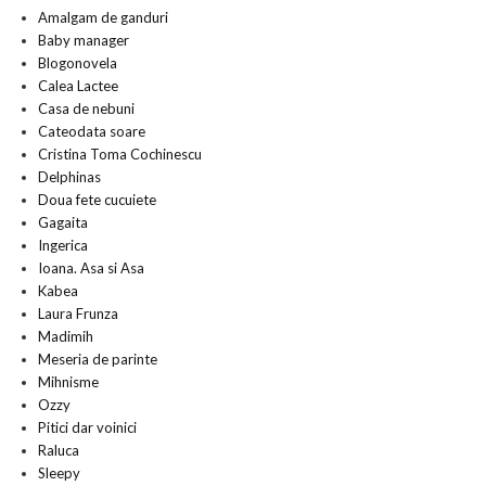
Amalgam de ganduri
Baby manager
Blogonovela
Calea Lactee
Casa de nebuni
Cateodata soare
Cristina Toma Cochinescu
Delphinas
Doua fete cucuiete
Gagaita
Ingerica
Ioana. Asa si Asa
Kabea
Laura Frunza
Madimih
Meseria de parinte
Mihnisme
Ozzy
Pitici dar voinici
Raluca
Sleepy