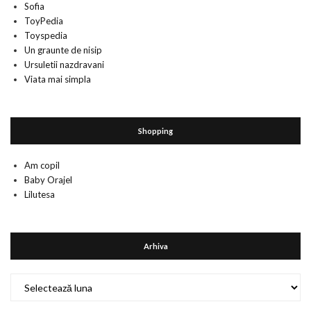
Sofia
ToyPedia
Toyspedia
Un graunte de nisip
Ursuletii nazdravani
Viata mai simpla
Shopping
Am copil
Baby Orajel
Lilutesa
Arhiva
Arhiva