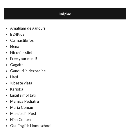
imi plac
Amalgam de ganduri
B24Kids
Cu mastile jos
Elena
Fifi chiar stie!
Free your mind!
Gagaita
Ganduri in dezordine
Hapi
Iubeste viata
Karioka
Luxul simplitatii
Mamica Pediatru
Maria Coman
Martie din Post
Nina Costea
Our English Homeschool