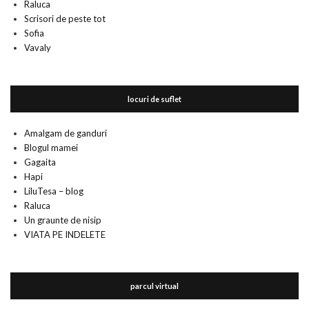
Raluca
Scrisori de peste tot
Sofia
Vavaly
locuri de suflet
Amalgam de ganduri
Blogul mamei
Gagaita
Hapi
LiluTesa – blog
Raluca
Un graunte de nisip
VIATA PE INDELETE
parcul virtual