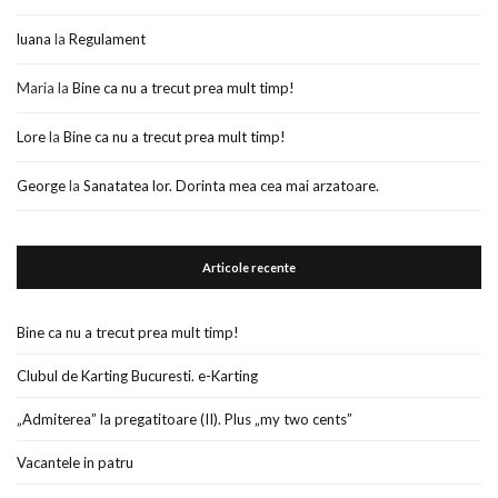
luana
la
Regulament
Maria
la
Bine ca nu a trecut prea mult timp!
Lore
la
Bine ca nu a trecut prea mult timp!
George
la
Sanatatea lor. Dorinta mea cea mai arzatoare.
Articole recente
Bine ca nu a trecut prea mult timp!
Clubul de Karting Bucuresti. e-Karting
„Admiterea” la pregatitoare (II). Plus „my two cents”
Vacantele in patru