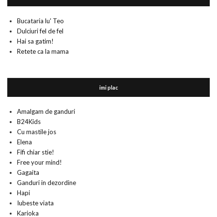
Bucataria lu' Teo
Dulciuri fel de fel
Hai sa gatim!
Retete ca la mama
imi plac
Amalgam de ganduri
B24Kids
Cu mastile jos
Elena
Fifi chiar stie!
Free your mind!
Gagaita
Ganduri in dezordine
Hapi
Iubeste viata
Karioka