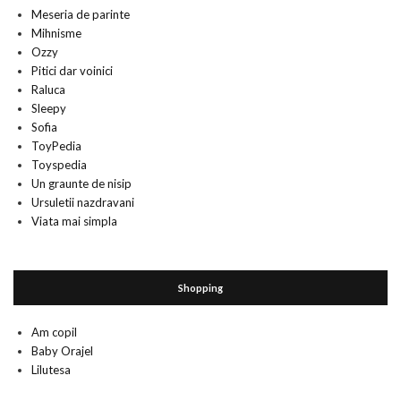
Meseria de parinte
Mihnisme
Ozzy
Pitici dar voinici
Raluca
Sleepy
Sofia
ToyPedia
Toyspedia
Un graunte de nisip
Ursuletii nazdravani
Viata mai simpla
Shopping
Am copil
Baby Orajel
Lilutesa