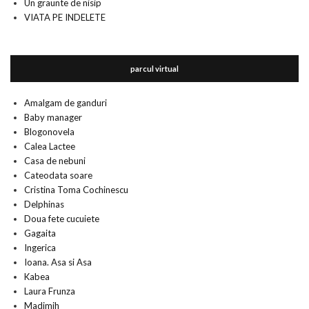
Un graunte de nisip
VIATA PE INDELETE
parcul virtual
Amalgam de ganduri
Baby manager
Blogonovela
Calea Lactee
Casa de nebuni
Cateodata soare
Cristina Toma Cochinescu
Delphinas
Doua fete cucuiete
Gagaita
Ingerica
Ioana. Asa si Asa
Kabea
Laura Frunza
Madimih