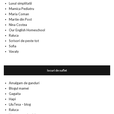
Luxul simplitatii
Mamica Pediatru
Maria Coman
Martie din Post
Nina Costea
Our English Homeschool
Raluca
Scrisori de peste tot
Sofia
Vavaly
locuri de suflet
Amalgam de ganduri
Blogul mamei
Gagaita
Hapi
LiluTesa – blog
Raluca