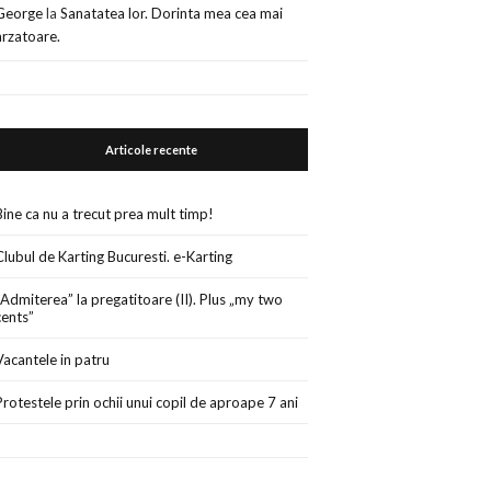
George
la
Sanatatea lor. Dorinta mea cea mai
arzatoare.
Articole recente
Bine ca nu a trecut prea mult timp!
Clubul de Karting Bucuresti. e-Karting
„Admiterea” la pregatitoare (II). Plus „my two
cents”
Vacantele in patru
Protestele prin ochii unui copil de aproape 7 ani