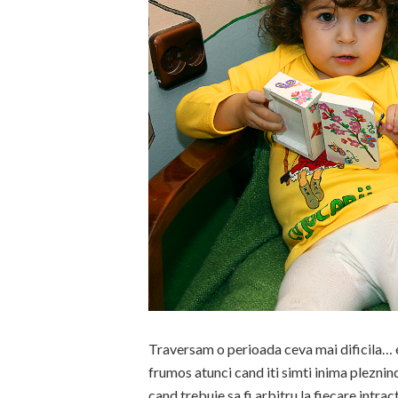
Traversam o perioada ceva mai dificila… e f
frumos atunci cand iti simti inima plezni
cand trebuie sa fi arbitru la fiecare intract