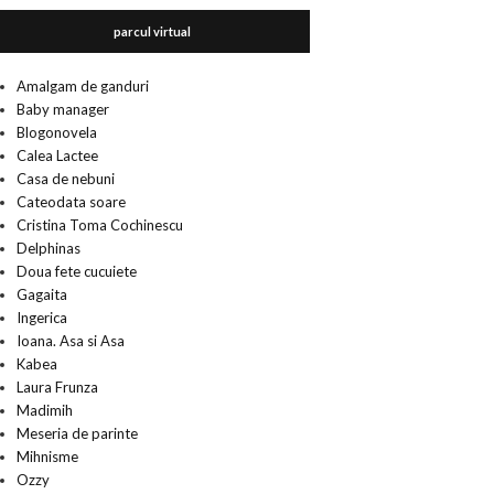
parcul virtual
Amalgam de ganduri
Baby manager
Blogonovela
Calea Lactee
Casa de nebuni
Cateodata soare
Cristina Toma Cochinescu
Delphinas
Doua fete cucuiete
Gagaita
Ingerica
Ioana. Asa si Asa
Kabea
Laura Frunza
Madimih
Meseria de parinte
Mihnisme
Ozzy