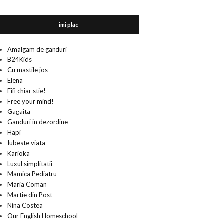
imi plac
Amalgam de ganduri
B24Kids
Cu mastile jos
Elena
Fifi chiar stie!
Free your mind!
Gagaita
Ganduri in dezordine
Hapi
Iubeste viata
Karioka
Luxul simplitatii
Mamica Pediatru
Maria Coman
Martie din Post
Nina Costea
Our English Homeschool