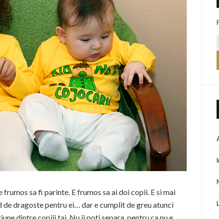
rumos sa fi parinte. E frumos sa ai doi copii. E si mai
nd de dragoste pentru ei… dar e cumplit de greu atunci
iune dintre copiii tai. Nu ii poti separa, pentru ca nu e