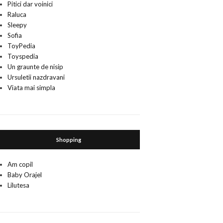
Pitici dar voinici
Raluca
Sleepy
Sofia
ToyPedia
Toyspedia
Un graunte de nisip
Ursuletii nazdravani
Viata mai simpla
Shopping
Am copil
Baby Orajel
Lilutesa