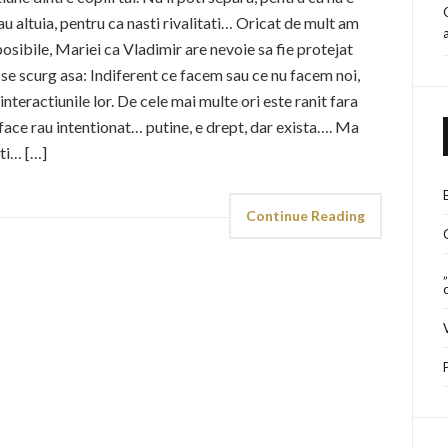
u altuia, pentru ca nasti rivalitati… Oricat de mult am
posibile, Mariei ca Vladimir are nevoie sa fie protejat
se scurg asa: Indiferent ce facem sau ce nu facem noi,
nteractiunile lor. De cele mai multe ori este ranit fara
ii face rau intentionat… putine, e drept, dar exista…. Ma
ti… […]
Continue Reading