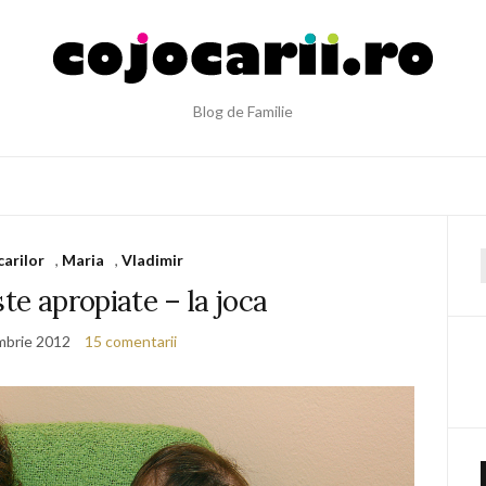
Blog de Familie
carilor
,
Maria
,
Vladimir
f
ste apropiate – la joca
mbrie 2012
15 comentarii