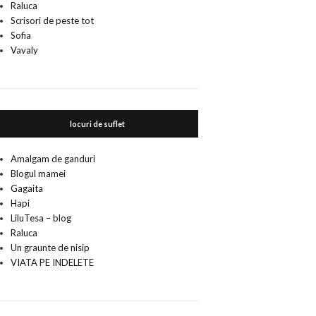
Raluca
Scrisori de peste tot
Sofia
Vavaly
locuri de suflet
Amalgam de ganduri
Blogul mamei
Gagaita
Hapi
LiluTesa – blog
Raluca
Un graunte de nisip
VIATA PE INDELETE