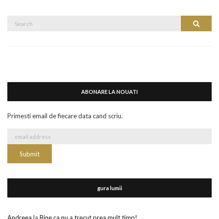
Search
Search
for:
ABONARE LA NOUATI
Primesti email de fiecare data cand scriu.
gura lumii
Andreea
la
Bine ca nu a trecut prea mult timp!