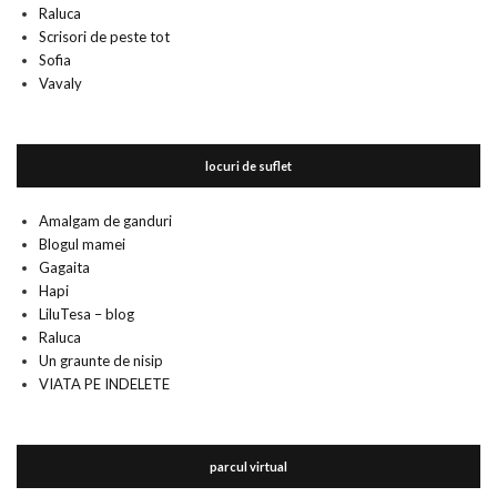
Raluca
Scrisori de peste tot
Sofia
Vavaly
locuri de suflet
Amalgam de ganduri
Blogul mamei
Gagaita
Hapi
LiluTesa – blog
Raluca
Un graunte de nisip
VIATA PE INDELETE
parcul virtual