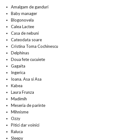
Amalgam de ganduri
Baby manager
Blogonovela
Calea Lactee
Casa de nebuni
Cateodata soare
Cristina Toma Cochinescu
Delphinas
Doua fete cucuiete
Gagaita
Ingerica
Ioana. Asa si Asa
Kabea
Laura Frunza
Madimih
Meseria de parinte
Mihnisme
Ozzy
Pitici dar voinici
Raluca
Sleepy