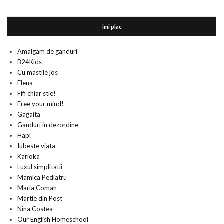
imi plac
Amalgam de ganduri
B24Kids
Cu mastile jos
Elena
Fifi chiar stie!
Free your mind!
Gagaita
Ganduri in dezordine
Hapi
Iubeste viata
Karioka
Luxul simplitatii
Mamica Pediatru
Maria Coman
Martie din Post
Nina Costea
Our English Homeschool