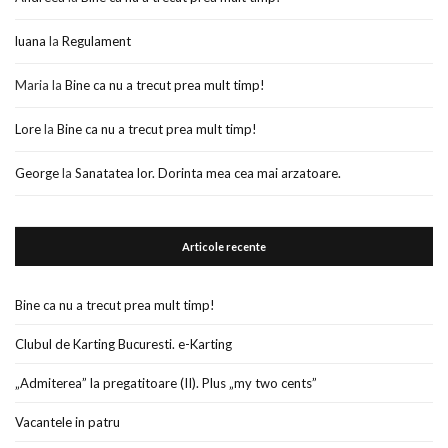
luana
la
Regulament
Maria
la
Bine ca nu a trecut prea mult timp!
Lore
la
Bine ca nu a trecut prea mult timp!
George
la
Sanatatea lor. Dorinta mea cea mai arzatoare.
Articole recente
Bine ca nu a trecut prea mult timp!
Clubul de Karting Bucuresti. e-Karting
„Admiterea” la pregatitoare (II). Plus „my two cents”
Vacantele in patru