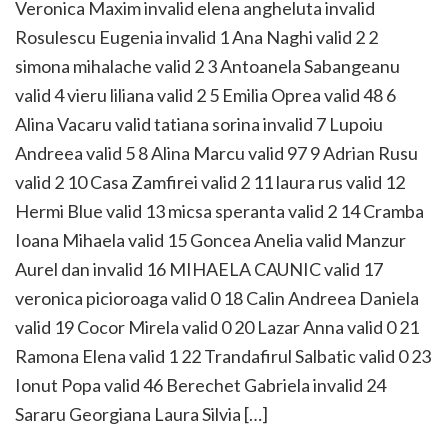
Veronica Maxim invalid elena angheluta invalid
Rosulescu Eugenia invalid 1 Ana Naghi valid 2 2
simona mihalache valid 2 3 Antoanela Sabangeanu
valid 4 vieru liliana valid 2 5 Emilia Oprea valid 48 6
Alina Vacaru valid tatiana sorina invalid 7 Lupoiu
Andreea valid 5 8 Alina Marcu valid 97 9 Adrian Rusu
valid 2 10 Casa Zamfirei valid 2 11 laura rus valid 12
Hermi Blue valid 13 micsa speranta valid 2 14 Cramba
Ioana Mihaela valid 15 Goncea Anelia valid Manzur
Aurel dan invalid 16 MIHAELA CAUNIC valid 17
veronica picioroaga valid 0 18 Calin Andreea Daniela
valid 19 Cocor Mirela valid 0 20 Lazar Anna valid 0 21
Ramona Elena valid 1 22 Trandafirul Salbatic valid 0 23
Ionut Popa valid 46 Berechet Gabriela invalid 24
Sararu Georgiana Laura Silvia […]