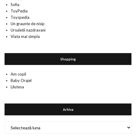
Sofia
ToyPedia
Toyspedia
Un graunte de nisip
Ursuletii nazdravani
Viata mai simpla
Shopping
Am copil
Baby Orajel
Lilutesa
Arhiva
Arhiva