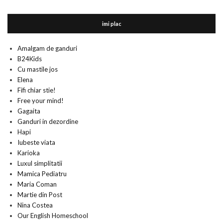
imi plac
Amalgam de ganduri
B24Kids
Cu mastile jos
Elena
Fifi chiar stie!
Free your mind!
Gagaita
Ganduri in dezordine
Hapi
Iubeste viata
Karioka
Luxul simplitatii
Mamica Pediatru
Maria Coman
Martie din Post
Nina Costea
Our English Homeschool