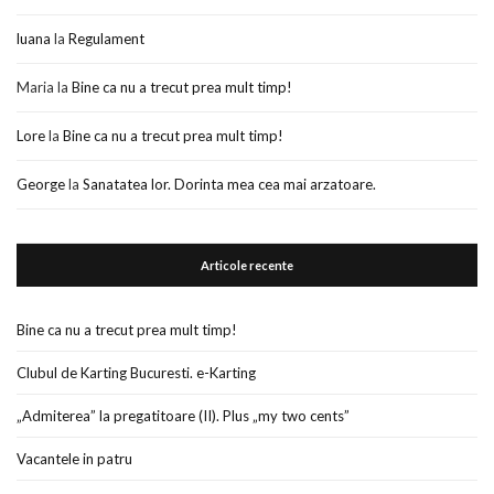
luana
la
Regulament
Maria
la
Bine ca nu a trecut prea mult timp!
Lore
la
Bine ca nu a trecut prea mult timp!
George
la
Sanatatea lor. Dorinta mea cea mai arzatoare.
Articole recente
Bine ca nu a trecut prea mult timp!
Clubul de Karting Bucuresti. e-Karting
„Admiterea” la pregatitoare (II). Plus „my two cents”
Vacantele in patru