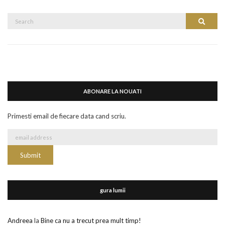
Search
Search
for:
ABONARE LA NOUATI
Primesti email de fiecare data cand scriu.
gura lumii
Andreea
la
Bine ca nu a trecut prea mult timp!