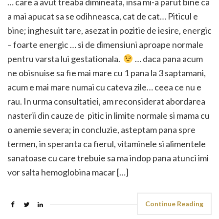
… care a avut treaba dimineata, insa mi-a parut bine ca
a mai apucat sa se odihneasca, cat de cat… Piticul e
bine; inghesuit tare, asezat in pozitie de iesire, energic
– foarte energic … si de dimensiuni aproape normale
pentru varsta lui gestationala.
… daca pana acum
ne obisnuise sa fie mai mare cu 1 pana la 3 saptamani,
acum e mai mare numai cu cateva zile… ceea ce nu e
rau. In urma consultatiei, am reconsiderat abordarea
nasterii din cauze de pitic in limite normale si mama cu
o anemie severa; in concluzie, asteptam pana spre
termen, in speranta ca fierul, vitaminele si alimentele
sanatoase cu care trebuie sa ma indop pana atunci imi
vor salta hemoglobina macar […]
Continue Reading