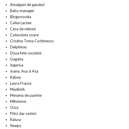
Amalgam de ganduri
Baby manager
Blogonovela
Calea Lactee
Casa de nebuni
Cateodata soare
Cristina Toma Cochinescu
Delphinas
Doua fete cucuiete
Gagaita
Ingerica
Ioana. Asa si Asa
Kabea
Laura Frunza
Madimih
Meseria de parinte
Mihnisme
Ozzy
Pitici dar voinici
Raluca
Sleepy