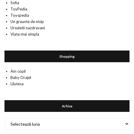
Sofia
ToyPedia
Toyspedia
Un graunte de nisip
Ursuletii nazdravani
Viata mai simpla
Shopping
Am copil
Baby Orajel
Lilutesa
Arhiva
Arhiva