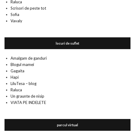
Raluca
Scrisori de peste tot
Sofia
Vavaly
locuri de suflet
Amalgam de ganduri
Blogul mamei
Gagaita
Hapi
LiluTesa – blog
Raluca
Un graunte de nisip
VIATA PE INDELETE
parcul virtual