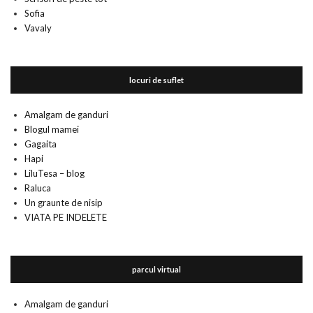
Sofia
Vavaly
locuri de suflet
Amalgam de ganduri
Blogul mamei
Gagaita
Hapi
LiluTesa – blog
Raluca
Un graunte de nisip
VIATA PE INDELETE
parcul virtual
Amalgam de ganduri