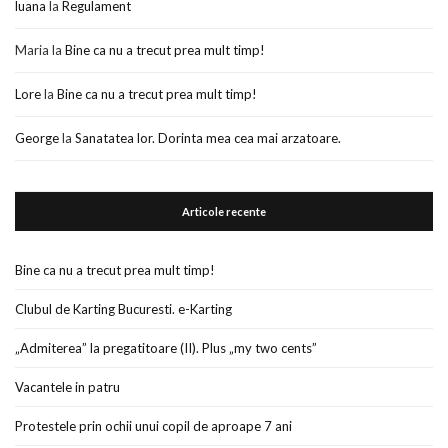
luana
la
Regulament
Maria
la
Bine ca nu a trecut prea mult timp!
Lore
la
Bine ca nu a trecut prea mult timp!
George
la
Sanatatea lor. Dorinta mea cea mai arzatoare.
Articole recente
Bine ca nu a trecut prea mult timp!
Clubul de Karting Bucuresti. e-Karting
„Admiterea” la pregatitoare (II). Plus „my two cents”
Vacantele in patru
Protestele prin ochii unui copil de aproape 7 ani