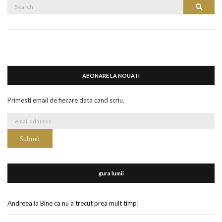
Search
Search
for:
ABONARE LA NOUATI
Primesti email de fiecare data cand scriu.
gura lumii
Andreea
la
Bine ca nu a trecut prea mult timp!