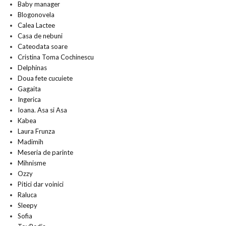
Baby manager
Blogonovela
Calea Lactee
Casa de nebuni
Cateodata soare
Cristina Toma Cochinescu
Delphinas
Doua fete cucuiete
Gagaita
Ingerica
Ioana. Asa si Asa
Kabea
Laura Frunza
Madimih
Meseria de parinte
Mihnisme
Ozzy
Pitici dar voinici
Raluca
Sleepy
Sofia