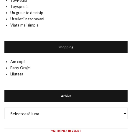
ToyPedia
Toyspedia
Un graunte de nisip
Ursuletii nazdravani
Viata mai simpla
Shopping
Am copil
Baby Orajel
Lilutesa
Arhiva
Arhiva