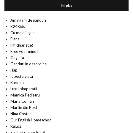
imi plac
Amalgam de ganduri
B24Kids
Cu mastile jos
Elena
Fifi chiar stie!
Free your mind!
Gagaita
Ganduri in dezordine
Hapi
Iubeste viata
Karioka
Luxul simplitatii
Mamica Pediatru
Maria Coman
Martie din Post
Nina Costea
Our English Homeschool
Raluca
Scrisori de peste tot