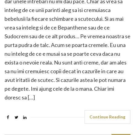
dar unele intrebari nu imi dau pace. Chiar as vrea sa
inteleg de ce unii parinti aleg sa isi cremuiasca
bebelusii la fiecare schimbare a scutecului. Si as mai
vrea sa inteleg si de ce Bepanthene sau de ce
Sudocrem sau de ce alt produs… Pe vremea noastra se
purta pudra de talc. Acum se poarta cremele. Eu una
nu inteleg de ce e musai sa se poarte ceva daca nu
exista o nevoie reala. Nu sunt anti creme, dar am ales
sa nu imi cremuiesc copii decat in cazurile in care au
avut iritatii de scutec. Si cazurile astea le pot numara
pe degete. Imi ajung cele de la o mana. Chiar imi
doresc sa […]
Continue Reading