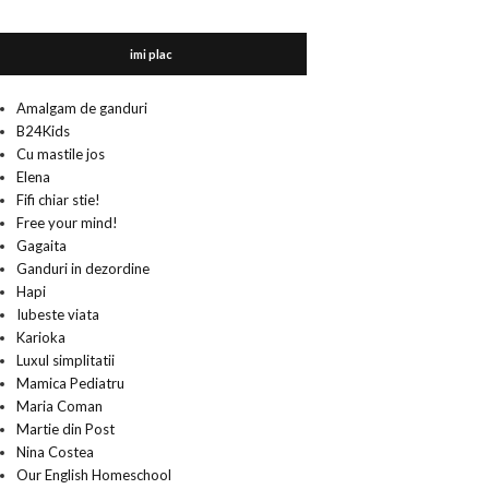
imi plac
Amalgam de ganduri
B24Kids
Cu mastile jos
Elena
Fifi chiar stie!
Free your mind!
Gagaita
Ganduri in dezordine
Hapi
Iubeste viata
Karioka
Luxul simplitatii
Mamica Pediatru
Maria Coman
Martie din Post
Nina Costea
Our English Homeschool