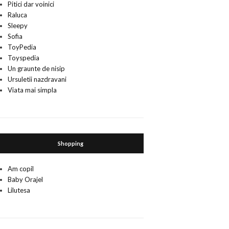
Pitici dar voinici
Raluca
Sleepy
Sofia
ToyPedia
Toyspedia
Un graunte de nisip
Ursuletii nazdravani
Viata mai simpla
Shopping
Am copil
Baby Orajel
Lilutesa