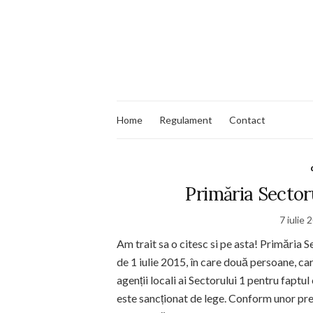
Home
Regulament
Contact
Primăria Sectoru
7 iulie 
Am trait sa o citesc si pe asta! Primăria S
de 1 iulie 2015, în care două persoane, c
agenții locali ai Sectorului 1 pentru faptul
este sancționat de lege. Conform unor preve