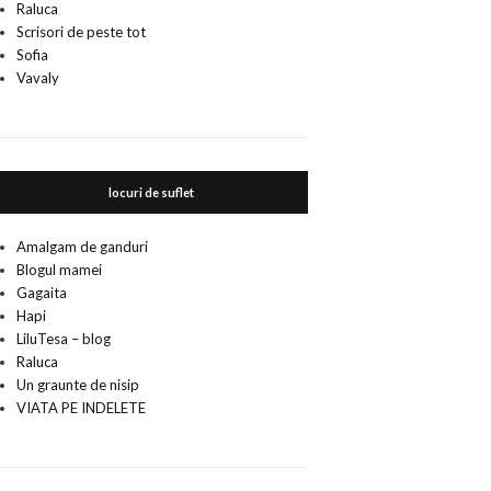
Raluca
Scrisori de peste tot
Sofia
Vavaly
locuri de suflet
Amalgam de ganduri
Blogul mamei
Gagaita
Hapi
LiluTesa – blog
Raluca
Un graunte de nisip
VIATA PE INDELETE