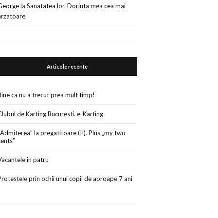
George
la
Sanatatea lor. Dorinta mea cea mai
arzatoare.
Articole recente
Bine ca nu a trecut prea mult timp!
Clubul de Karting Bucuresti. e-Karting
„Admiterea” la pregatitoare (II). Plus „my two
cents”
Vacantele in patru
Protestele prin ochii unui copil de aproape 7 ani