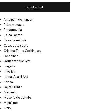
parcul virtual
Amalgam de ganduri
Baby manager
Blogonovela
Calea Lactee
Casa de nebuni
Cateodata soare
Cristina Toma Cochinescu
Delphinas
Doua fete cucuiete
Gagaita
Ingerica
Ioana. Asa si Asa
Kabea
Laura Frunza
Madimih
Meseria de parinte
Mihnisme
Ozzy