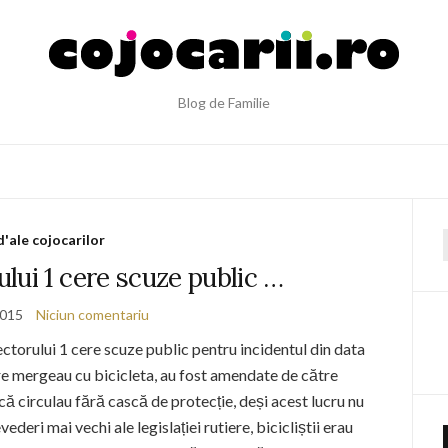
Blog de Familie
d'ale cojocarilor
f
lui 1 cere scuze public …
2015
Niciun comentariu
ectorului 1 cere scuze public pentru incidentul din data
are mergeau cu bicicleta, au fost amendate de către
 că circulau fără cască de protecție, deși acest lucru nu
deri mai vechi ale legislației rutiere, bicicliștii erau