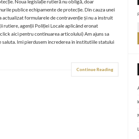
tecție. Noua legislație rutieră nu obligă, doar
urile publice echipamente de protecție. Din cauza unei
a actualizat formularele de contravenție și nu a instruit
ii rutiere, agenții Poliției Locale aplicând eronat
 (click aici pentru continuarea articolului) Am ajuns sa
saluta. Imi pierdusem increderea in institutiile statului
Continue Reading