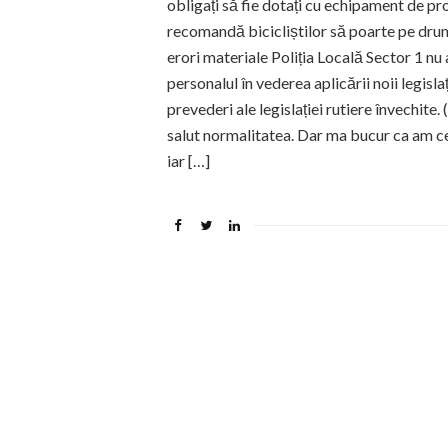
obligați să fie dotați cu echipament de pro
recomandă bicicliștilor să poarte pe drum
erori materiale Poliția Locală Sector 1 nu 
personalul în vederea aplicării noii legislaț
prevederi ale legislației rutiere învechite.
salut normalitatea. Dar ma bucur ca am ce 
iar […]