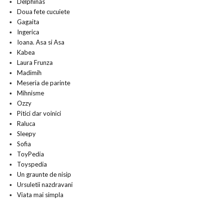
Delphinas
Doua fete cucuiete
Gagaita
Ingerica
Ioana. Asa si Asa
Kabea
Laura Frunza
Madimih
Meseria de parinte
Mihnisme
Ozzy
Pitici dar voinici
Raluca
Sleepy
Sofia
ToyPedia
Toyspedia
Un graunte de nisip
Ursuletii nazdravani
Viata mai simpla