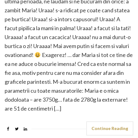
ultima perioada, ne laudam si ne bucuram din orice: a
zambit Maria! Uraaa! s-a ridicat pe coate cand statea
pe burtica! Uraaa! si-a intors capusorul! Uraaa! A
facut pipilica la mami in palma! Uraaa! a facut si la tati!
Uraaaa! a facut un cacacica! Uraaaa! nu a mai durut-o
burtica o zi! Uraaaa! Mai avem putin si facem si valuri
ovationand!
Exagerez! … dar Maria si tot ce tine de
ea ne aduce o bucurie imensa! Cred ca este normal sa
fie asa, motiv pentru care nu ma consider afara din
graficele parintesti. M-a bucurat enorm ca suntem in
parametrii cu toate masuratorile: Maria e o mica
dodoloata – are 3750g… fata de 2780g la externare!
are 51 de centimetri […]
Continue Reading