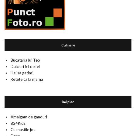
Culinare
Bucataria lu' Teo
Dulciuri fel de fel
Hai sa gatim!
Retete ca la mama
imi plac
Amalgam de ganduri
B24Kids
Cu mastile jos