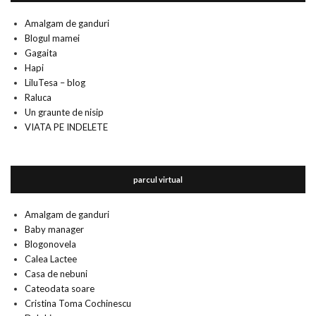
Amalgam de ganduri
Blogul mamei
Gagaita
Hapi
LiluTesa – blog
Raluca
Un graunte de nisip
VIATA PE INDELETE
parcul virtual
Amalgam de ganduri
Baby manager
Blogonovela
Calea Lactee
Casa de nebuni
Cateodata soare
Cristina Toma Cochinescu