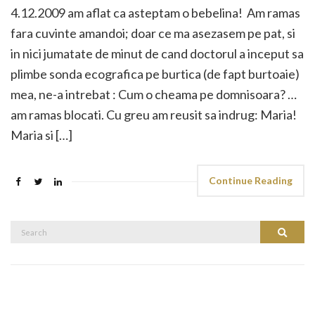
4.12.2009 am aflat ca asteptam o bebelina! Am ramas
fara cuvinte amandoi; doar ce ma asezasem pe pat, si
in nici jumatate de minut de cand doctorul a inceput sa
plimbe sonda ecografica pe burtica (de fapt burtoaie)
mea, ne-a intrebat : Cum o cheama pe domnisoara? …
am ramas blocati. Cu greu am reusit sa indrug: Maria!
Maria si […]
Continue Reading
Search
Search
for: