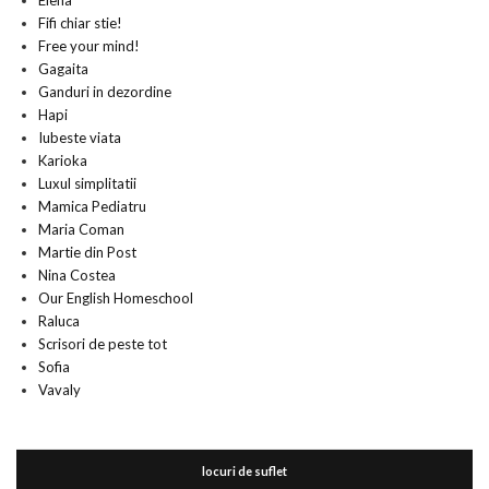
Elena
Fifi chiar stie!
Free your mind!
Gagaita
Ganduri in dezordine
Hapi
Iubeste viata
Karioka
Luxul simplitatii
Mamica Pediatru
Maria Coman
Martie din Post
Nina Costea
Our English Homeschool
Raluca
Scrisori de peste tot
Sofia
Vavaly
locuri de suflet