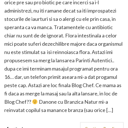
orice pre sau pro biotic pe care incerci sa i-l
administrezi, nu iti ramane decat sa iti improspatezi
stocurile de iaurturi si sa o alergi cu ele prin casa, in
speranta ca va manca. Tratamentele cu antibiotic
chiar nu sunt de de ignorat. Flora intestinala a celor
mici poate suferi dezechilibre majore daca organismul
nu este stimulat sa isi reinnoiasca flora. Astazi imi
propusesem sa merg la lansarea Parinti Autentici..
dupa ce imi terminam masajul programat pentru ora
16… dar, un telefon primit aseara mi-a dat progamul
peste cap. Astazi are loc finala Blog Chef. Ce mama as
fi daca as merge la masaj sau la alta lansare, in loc de
Blog Chef??
Danone cu Branzica Natur mi-a
reinvatat copilul sa manance branza (sau orice […]