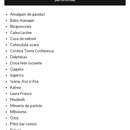
Amalgam de ganduri
Baby manager
Blogonovela
Calea Lactee
Casa de nebuni
Cateodata soare
Cristina Toma Cochinescu
Delphinas
Doua fete cucuiete
Gagaita
Ingerica
Ioana. Asa si Asa
Kabea
Laura Frunza
Madimih
Meseria de parinte
Mihnisme
Ozzy
Pitici dar voinici