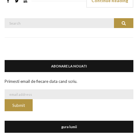
Continue Reading
Search
Search
for:
ABONARE LA NOUATI
Primesti email de fiecare data cand scriu.
gura lumii