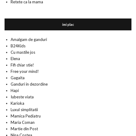
Retete ca la mama
imi plac
Amalgam de ganduri
B24Kids
Cu mastile jos
Elena
Fifi chiar stie!
Free your mind!
Gagaita
Ganduri in dezordine
Hapi
Iubeste viata
Karioka
Luxul simplitatii
Mamica Pediatru
Maria Coman
Martie din Post
Nina Costea