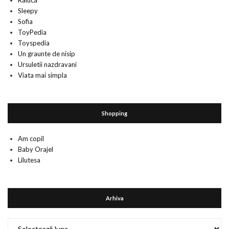
Raluca
Sleepy
Sofia
ToyPedia
Toyspedia
Un graunte de nisip
Ursuletii nazdravani
Viata mai simpla
Shopping
Am copil
Baby Orajel
Lilutesa
Arhiva
Arhiva