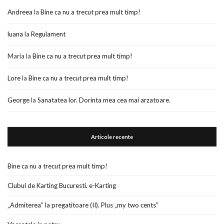
Andreea
la
Bine ca nu a trecut prea mult timp!
luana
la
Regulament
Maria
la
Bine ca nu a trecut prea mult timp!
Lore
la
Bine ca nu a trecut prea mult timp!
George
la
Sanatatea lor. Dorinta mea cea mai arzatoare.
Articole recente
Bine ca nu a trecut prea mult timp!
Clubul de Karting Bucuresti. e-Karting
„Admiterea” la pregatitoare (II). Plus „my two cents”