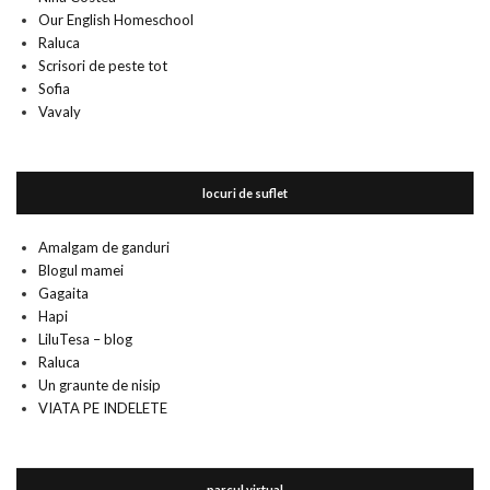
Our English Homeschool
Raluca
Scrisori de peste tot
Sofia
Vavaly
locuri de suflet
Amalgam de ganduri
Blogul mamei
Gagaita
Hapi
LiluTesa – blog
Raluca
Un graunte de nisip
VIATA PE INDELETE
parcul virtual