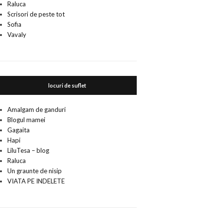
Raluca
Scrisori de peste tot
Sofia
Vavaly
locuri de suflet
Amalgam de ganduri
Blogul mamei
Gagaita
Hapi
LiluTesa – blog
Raluca
Un graunte de nisip
VIATA PE INDELETE