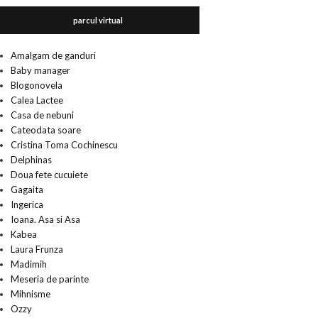
parcul virtual
Amalgam de ganduri
Baby manager
Blogonovela
Calea Lactee
Casa de nebuni
Cateodata soare
Cristina Toma Cochinescu
Delphinas
Doua fete cucuiete
Gagaita
Ingerica
Ioana. Asa si Asa
Kabea
Laura Frunza
Madimih
Meseria de parinte
Mihnisme
Ozzy