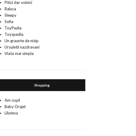
Pitici dar voinici
Raluca
Sleepy
Sofia
ToyPedia
Toyspedia
Un graunte de nisip
Ursuletii nazdravani
Viata mai simpla
Shopping
Am copil
Baby Orajel
Lilutesa