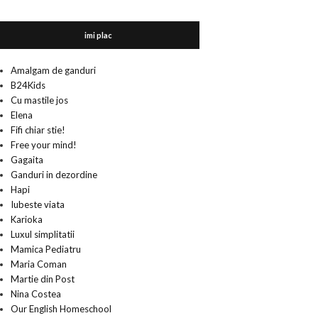
imi plac
Amalgam de ganduri
B24Kids
Cu mastile jos
Elena
Fifi chiar stie!
Free your mind!
Gagaita
Ganduri in dezordine
Hapi
Iubeste viata
Karioka
Luxul simplitatii
Mamica Pediatru
Maria Coman
Martie din Post
Nina Costea
Our English Homeschool