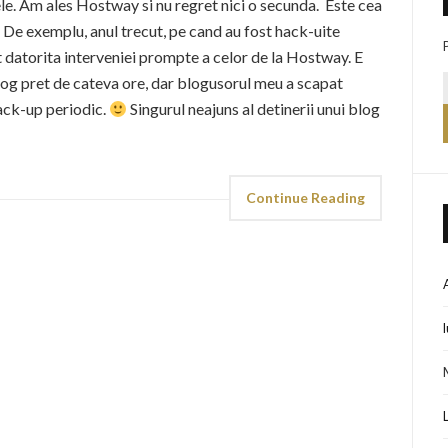
le. Am ales Hostway si nu regret nici o secunda. Este cea
De exemplu, anul trecut, pe cand au fost hack-uite
 datorita interveniei prompte a celor de la Hostway. E
blog pret de cateva ore, dar blogusorul meu a scapat
back-up periodic.
Singurul neajuns al detinerii unui blog
Continue Reading