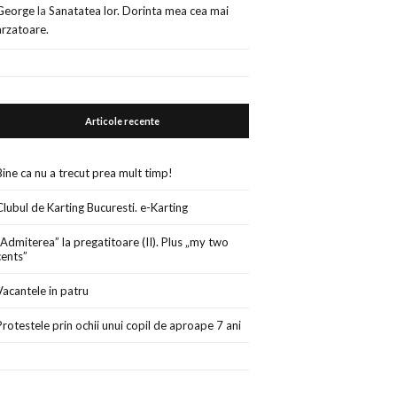
George
la
Sanatatea lor. Dorinta mea cea mai
arzatoare.
Articole recente
Bine ca nu a trecut prea mult timp!
Clubul de Karting Bucuresti. e-Karting
„Admiterea” la pregatitoare (II). Plus „my two
cents”
Vacantele in patru
Protestele prin ochii unui copil de aproape 7 ani