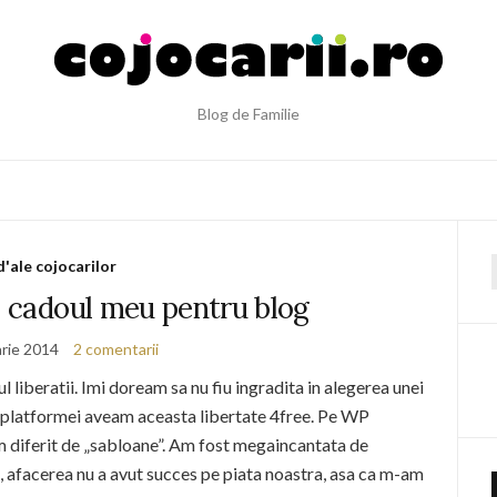
Blog de Familie
d'ale cojocarilor
f
– cadoul meu pentru blog
arie 2014
2 comentarii
liberatii. Imi doream sa nu fiu ingradita in alegerea unei
ra platformei aveam aceasta libertate 4free. Pe WP
m diferit de „sabloane”. Am fost megaincantata de
 afacerea nu a avut succes pe piata noastra, asa ca m-am