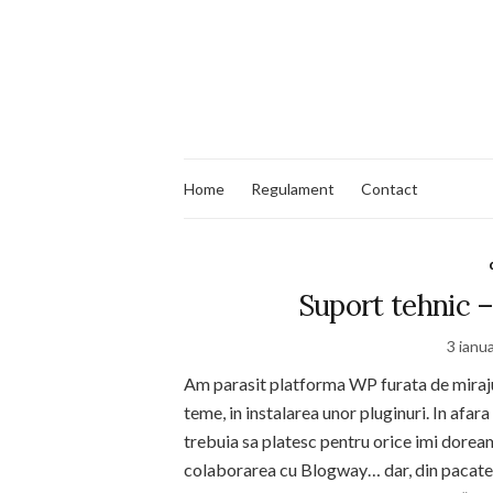
Home
Regulament
Contact
Suport tehnic 
3 ianu
Am parasit platforma WP furata de mirajul 
teme, in instalarea unor pluginuri. In afa
trebuia sa platesc pentru orice imi dorea
colaborarea cu Blogway… dar, din pacate,