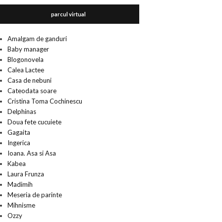
parcul virtual
Amalgam de ganduri
Baby manager
Blogonovela
Calea Lactee
Casa de nebuni
Cateodata soare
Cristina Toma Cochinescu
Delphinas
Doua fete cucuiete
Gagaita
Ingerica
Ioana. Asa si Asa
Kabea
Laura Frunza
Madimih
Meseria de parinte
Mihnisme
Ozzy