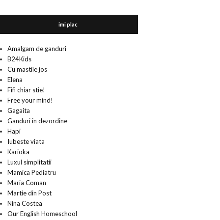
imi plac
Amalgam de ganduri
B24Kids
Cu mastile jos
Elena
Fifi chiar stie!
Free your mind!
Gagaita
Ganduri in dezordine
Hapi
Iubeste viata
Karioka
Luxul simplitatii
Mamica Pediatru
Maria Coman
Martie din Post
Nina Costea
Our English Homeschool