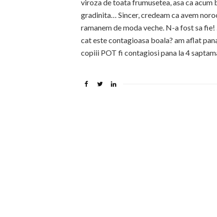
viroza de toata frumusetea, asa ca acum b
gradinita… Sincer, credeam ca avem nor
ramanem de moda veche. N-a fost sa fie! …
cat este contagioasa boala? am aflat pana
copiii POT fi contagiosi pana la 4 saptam