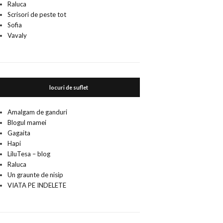
Raluca
Scrisori de peste tot
Sofia
Vavaly
locuri de suflet
Amalgam de ganduri
Blogul mamei
Gagaita
Hapi
LiluTesa – blog
Raluca
Un graunte de nisip
VIATA PE INDELETE