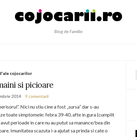
Blog de Familie
d'ale cojocarilor
f
maini si picioare
mbrie 2014
9 comentarii
berisorul”. Nici nu stiu cine a fost „sursa” dar s-au
ifeze toate simptomele: febra 39-40, afte in gura (cumplit
 avut perioade in care nu au putut sa manance/bea din
ioare. Imunitatea scazuta i-a ajutat sa prinda si cate o