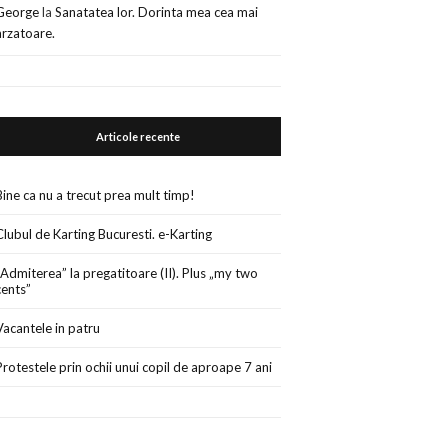
George
la
Sanatatea lor. Dorinta mea cea mai
arzatoare.
Articole recente
Bine ca nu a trecut prea mult timp!
Clubul de Karting Bucuresti. e-Karting
„Admiterea” la pregatitoare (II). Plus „my two
cents”
Vacantele in patru
Protestele prin ochii unui copil de aproape 7 ani