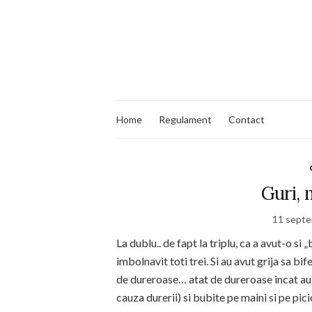
Home
Regulament
Contact
Guri, 
11 septe
La dublu.. de fapt la triplu, ca a avut-o si „
imbolnavit toti trei. Si au avut grija sa b
de dureroase… atat de dureroase incat au
cauza durerii) si bubite pe maini si pe pic