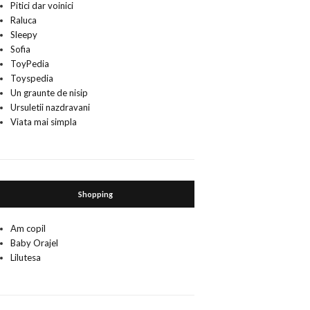
Pitici dar voinici
Raluca
Sleepy
Sofia
ToyPedia
Toyspedia
Un graunte de nisip
Ursuletii nazdravani
Viata mai simpla
Shopping
Am copil
Baby Orajel
Lilutesa