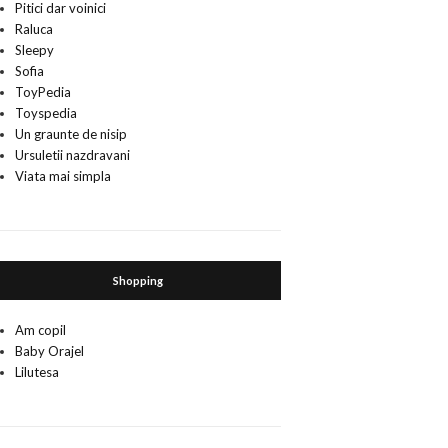
Pitici dar voinici
Raluca
Sleepy
Sofia
ToyPedia
Toyspedia
Un graunte de nisip
Ursuletii nazdravani
Viata mai simpla
Shopping
Am copil
Baby Orajel
Lilutesa