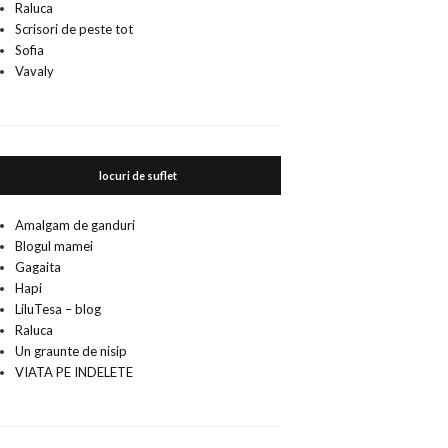
Raluca
Scrisori de peste tot
Sofia
Vavaly
locuri de suflet
Amalgam de ganduri
Blogul mamei
Gagaita
Hapi
LiluTesa – blog
Raluca
Un graunte de nisip
VIATA PE INDELETE