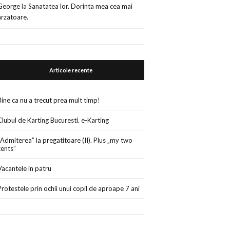
George
la
Sanatatea lor. Dorinta mea cea mai
arzatoare.
Articole recente
Bine ca nu a trecut prea mult timp!
Clubul de Karting Bucuresti. e-Karting
„Admiterea” la pregatitoare (II). Plus „my two
cents”
Vacantele in patru
Protestele prin ochii unui copil de aproape 7 ani