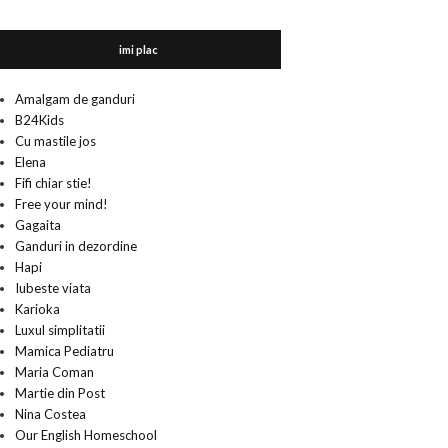
imi plac
Amalgam de ganduri
B24Kids
Cu mastile jos
Elena
Fifi chiar stie!
Free your mind!
Gagaita
Ganduri in dezordine
Hapi
Iubeste viata
Karioka
Luxul simplitatii
Mamica Pediatru
Maria Coman
Martie din Post
Nina Costea
Our English Homeschool