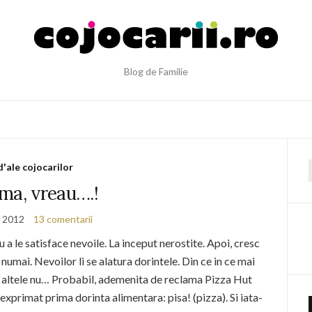
Blog de Familie
d'ale cojocarilor
f
a, vreau….!
i 2012
13 comentarii
 a le satisface nevoile. La inceput nerostite. Apoi, cresc
u numai. Nevoilor li se alatura dorintele. Din ce in ce mai
e altele nu… Probabil, ademenita de reclama Pizza Hut
exprimat prima dorinta alimentara: pisa! (pizza). Si iata-