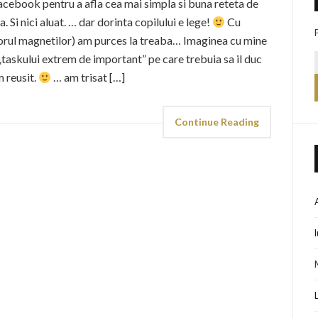
facebook pentru a afla cea mai simpla si buna reteta de
 Si nici aluat. … dar dorinta copilului e lege!
Cu
jutorul magnetilor) am purces la treaba… Imaginea cu mine
 „taskului extrem de important” pe care trebuia sa il duc
m reusit.
… am trisat […]
Continue Reading