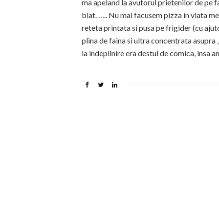
ma apeland la avutorul prietenilor de pe 
blat. ….. Nu mai facusem pizza in viata mea.
reteta printata si pusa pe frigider (cu a
plina de faina si ultra concentrata asupra
la indeplinire era destul de comica, insa a