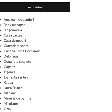
parcul virtual
Amalgam de ganduri
Baby manager
Blogonovela
Calea Lactee
Casa de nebuni
Cateodata soare
Cristina Toma Cochinescu
Delphinas
Doua fete cucuiete
Gagaita
Ingerica
Ioana. Asa si Asa
Kabea
Laura Frunza
Madimih
Meseria de parinte
Mihnisme
Ozzy