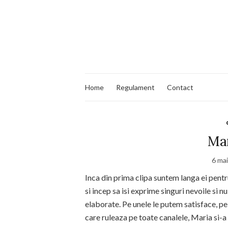
Home
Regulament
Contact
Mam
6 ma
Inca din prima clipa suntem langa ei pentru
si incep sa isi exprime singuri nevoile si n
elaborate. Pe unele le putem satisface, p
care ruleaza pe toate canalele, Maria si-a 