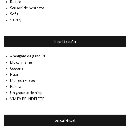
Raluca
Scrisori de peste tot
Sofia
Vavaly
locuri de suflet
Amalgam de ganduri
Blogul mamei
Gagaita
Hapi
LiluTesa – blog
Raluca
Un graunte de nisip
VIATA PE INDELETE
parcul virtual