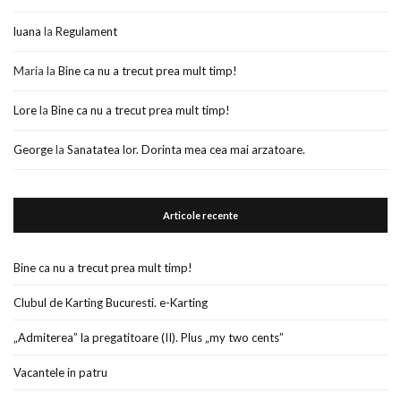
luana
la
Regulament
Maria
la
Bine ca nu a trecut prea mult timp!
Lore
la
Bine ca nu a trecut prea mult timp!
George
la
Sanatatea lor. Dorinta mea cea mai arzatoare.
Articole recente
Bine ca nu a trecut prea mult timp!
Clubul de Karting Bucuresti. e-Karting
„Admiterea” la pregatitoare (II). Plus „my two cents”
Vacantele in patru