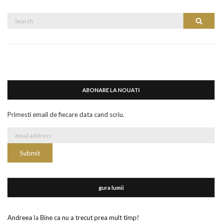
Search
Search
for:
ABONARE LA NOUATI
Primesti email de fiecare data cand scriu.
gura lumii
Andreea
la
Bine ca nu a trecut prea mult timp!