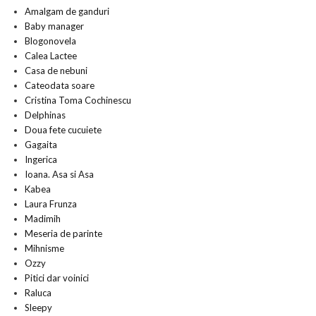
Amalgam de ganduri
Baby manager
Blogonovela
Calea Lactee
Casa de nebuni
Cateodata soare
Cristina Toma Cochinescu
Delphinas
Doua fete cucuiete
Gagaita
Ingerica
Ioana. Asa si Asa
Kabea
Laura Frunza
Madimih
Meseria de parinte
Mihnisme
Ozzy
Pitici dar voinici
Raluca
Sleepy