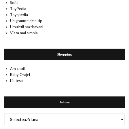
Sofia
ToyPedia
Toyspedia
Un graunte de nisip
Ursuletii nazdravani
Viata mai simpla
Shopping
Am copil
Baby Orajel
Lilutesa
Arhiva
Arhiva